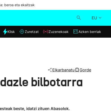
ia: beroa eta ekaitzak
EU
dia
Klisk
Zuretzat
Zuzenekoak
Azken berriak
Klisk
Zuzenekoak
Zuretzat
Elkarbanatu
Gorde
dazle bilbotarra
Azken berriak
esteak beste, idatzi zituen Abasolok.