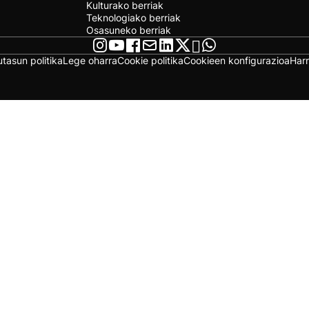
Kulturako berriak
Teknologiako berriak
Osasuneko berriak
utasun politika
Lege oharra
Cookie politika
Cookieen konfigurazioa
Har