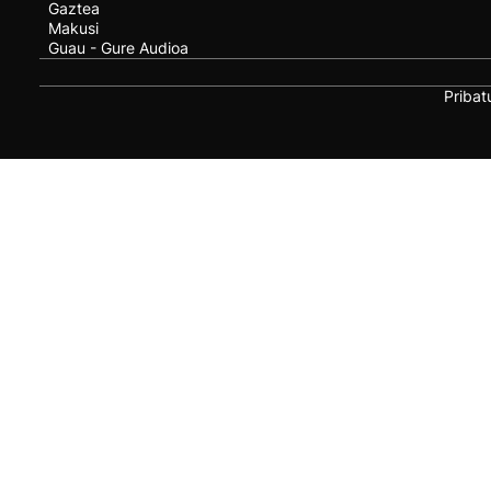
Gaztea
Makusi
Guau - Gure Audioa
Pribat