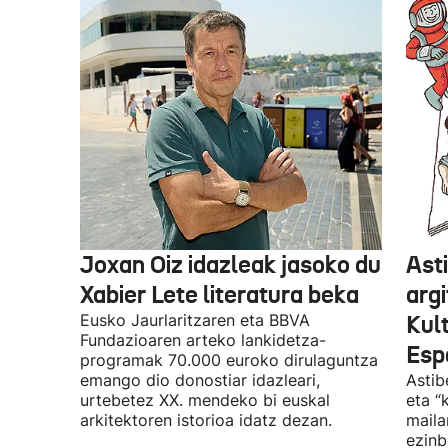
Joxan Oiz idazleak jasoko du
Asti
Xabier Lete literatura beka
argi
Eusko Jaurlaritzaren eta BBVA
Kul
Fundazioaren arteko lankidetza-
Espa
programak 70.000 euroko dirulaguntza
emango dio donostiar idazleari,
Astib
urtebetez XX. mendeko bi euskal
eta “
arkitektoren istorioa idatz dezan.
maila
ezinb