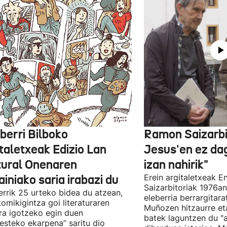
berri Bilboko
Ramon Saizarbit
taletxeak Edizio Lan
Jesus'en ez d
tural Onenaren
izan nahirik"
iniako saria irabazi du
Erein argitaletxeak 
Saizarbitoriak 1976an
errik 25 urteko bidea du atzean,
eleberria berrargitar
komikigintza goi literaturaren
Muñozen hitzaurre eta 
ra igotzeko egin duen
batek laguntzen du "
esteko ekarpena” saritu dio