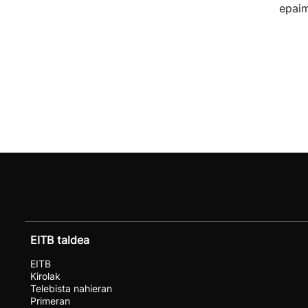
epaim
EITB taldea
EITB
Kirolak
Telebista nahieran
Primeran