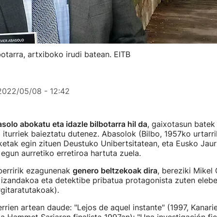
otarra, artxiboko irudi batean. EITB
2022/05/08 - 12:42
solo abokatu eta idazle bilbotarra hil da
, gaixotasun batek 
 iturriek baieztatu dutenez. Abasolok (Bilbo, 1957ko urtarri
etak egin zituen Deustuko Unibertsitatean, eta Eusko Jaurl
egun aurretiko erretiroa hartuta zuela.
berririk ezagunenak
genero beltzekoak dira
, bereziki Mikel
 izandakoa eta detektibe pribatua protagonista zuten eleber
rgitaratutakoak).
errien artean daude: "Lejos de aquel instante" (1997, Kanari