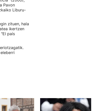
ticia" (2000),
ia Pavon
zkaiko Liburu-
egin zituen, hala
atea ikertzen
"El país
eriotzagatik.
eleberri