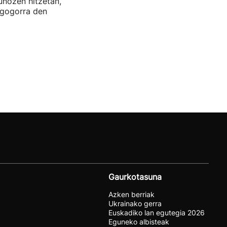
uñozen hitzetan,
 gogorra den
Gaurkotasuna
Azken berriak
Ukrainako gerra
Euskadiko lan egutegia 2026
Eguneko albisteak