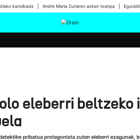
|
|
tiako kanoikada
Andre Maria Zuriaren azken txanpa
Egurald
tura
Ikusmiran
Egural
Osasuna
Teknologia
lo eleberri beltzeko i
uela
detektibe pribatua protagonista zuten eleberri ezagunak, b