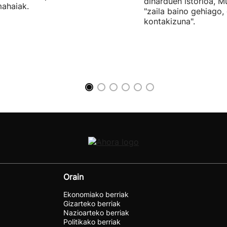
diharduen istorioa, M
ahaiak.
"zaila baino gehiago,
kontakizuna".
Orain
Ekonomiako berriak
Gizarteko berriak
Nazioarteko berriak
Politikako berriak