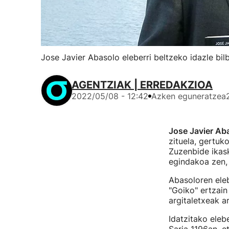
Jose Javier Abasolo eleberri beltzeko idazle bilb
AGENTZIAK | ERREDAKZIOA
2022/05/08 - 12:42
Azken eguneratzea
Jose Javier Aba
zituela, gertuko
Zuzenbide ikask
egindakoa zen, 
Abasoloren ele
"Goiko" ertzain
argitaletxeak a
Idatzitako eleb