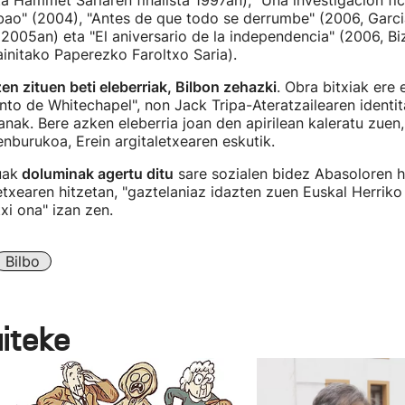
ta Hammet Sariaren finalista 1997an); "Una investigación fic
bao" (2004), "Antes de que todo se derrumbe" (2006, Garc
 2005an) eta "El aniversario de la independencia" (2006, Bi
ainitako Paperezko Faroltxo Saria).
en zituen beti eleberriak, Bilbon zehazki
. Obra bitxiak ere 
ento de Whitechapel", non Jack Tripa-Ateratzailearen identit
nak. Bere azken eleberria joan den apirilean kaleratu zuen, 
nburukoa, Erein argitaletxearen eskutik.
uak
doluminak agertu ditu
sare sozialen bidez Abasoloren h
etxearen hitzetan, "gaztelaniaz idazten zuen Euskal Herriko 
xi ona" izan zen.
Bilbo
aiteke