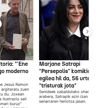
oria: "'Ene
Marjane Satrapi
ago moderno
"Persepolis" komikiaren
egilea hil da, 56 urte zituel
Ene Jesus Ramon
"tristurak jota"
 argitaratu zuen
Senideek zabaldutako oharraren
atu du. Joxean
arabera, Satrapik ezin izan du
ilustrazio sail
senarraren heriotza jasan.
amari buruz"