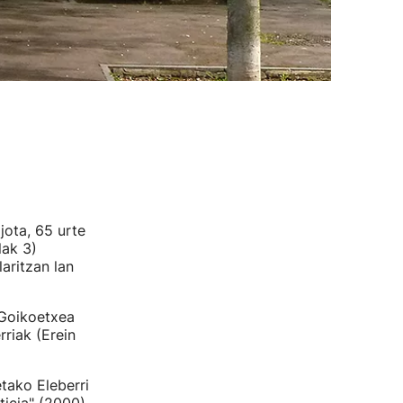
jota, 65 urte
lak 3)
aritzan lan
 Goikoetxea
riak (Erein
etako Eleberri