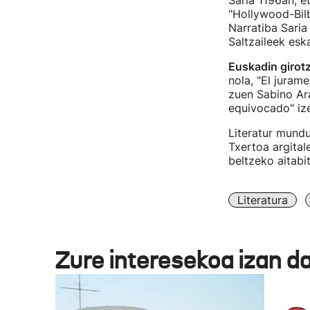
Saria 1196an, e
"Hollywood-Bil
Narratiba Saria
Saltzaileek esk
Euskadin girotz
nola, "El juram
zuen Sabino Ara
equivocado" ize
Literatur mund
Txertoa argital
beltzeko aitabit
Literatura
Zure interesekoa izan d