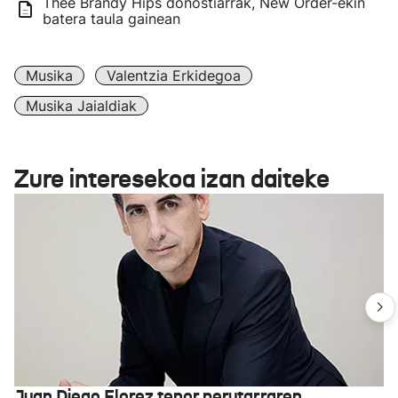
Thee Brandy Hips donostiarrak, New Order-ekin
batera taula gainean
Musika
Valentzia Erkidegoa
Musika Jaialdiak
Zure interesekoa izan daiteke
Juan Diego Florez tenor perutarraren