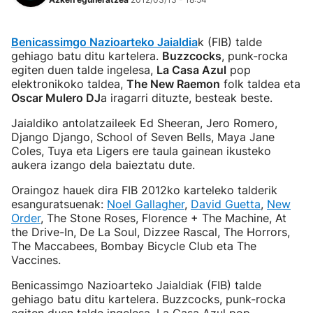
Benicassimgo Nazioarteko Jaialdia
k (FIB) talde
gehiago batu ditu kartelera.
Buzzcocks
, punk-rocka
egiten duen talde ingelesa,
La Casa Azul
pop
elektronikoko taldea,
The New Raemon
folk taldea eta
Oscar Mulero DJ
a iragarri dituzte, besteak beste.
Jaialdiko antolatzaileek Ed Sheeran, Jero Romero,
Django Django, School of Seven Bells, Maya Jane
Coles, Tuya eta Ligers ere taula gainean ikusteko
aukera izango dela baieztatu dute.
Oraingoz hauek dira FIB 2012ko karteleko talderik
esanguratsuenak:
Noel Gallagher
,
David Guetta
,
New
Order
, The Stone Roses, Florence + The Machine, At
the Drive-In, De La Soul, Dizzee Rascal, The Horrors,
The Maccabees, Bombay Bicycle Club eta The
Vaccines.
Benicassimgo Nazioarteko Jaialdiak (FIB) talde
gehiago batu ditu kartelera. Buzzcocks, punk-rocka