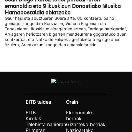
emanaldia eta 9 ikuskizun Donostiako Musika
Hamabostaldia abiatzeko
Gaur hasi eta abuztuaren 30era arte, 60 kontzertu baino
gehiago izango dira Kursaalen, Victoria Eugenian eta
Tabakaleran. Ikuskizun aipagarrien artean, "Arriaga harrigarria",
Arriagaren heriotzaren bigarren mendeurrena gogoratuko duen
kontzertua, eta Natxo de Felipek agertokietara egingo duen
itzulera, Arantzazun izango den emanaldiarekin.
EITB taldea
Orain
EITB
Ekonomiako
Kirolak
berriak
Telebista nahieran
Gizarteko berriak
Primeran
Nazioarteko