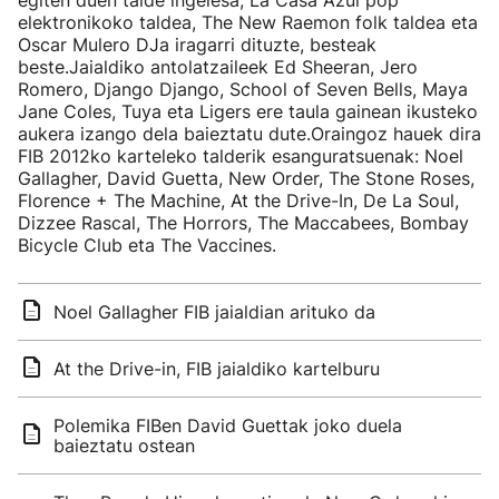
egiten duen talde ingelesa, La Casa Azul pop
elektronikoko taldea, The New Raemon folk taldea eta
Oscar Mulero DJa iragarri dituzte, besteak
beste.Jaialdiko antolatzaileek Ed Sheeran, Jero
Romero, Django Django, School of Seven Bells, Maya
Jane Coles, Tuya eta Ligers ere taula gainean ikusteko
aukera izango dela baieztatu dute.Oraingoz hauek dira
FIB 2012ko karteleko talderik esanguratsuenak: Noel
Gallagher, David Guetta, New Order, The Stone Roses,
Florence + The Machine, At the Drive-In, De La Soul,
Dizzee Rascal, The Horrors, The Maccabees, Bombay
Bicycle Club eta The Vaccines.
Noel Gallagher FIB jaialdian arituko da
At the Drive-in, FIB jaialdiko kartelburu
Polemika FIBen David Guettak joko duela
baieztatu ostean