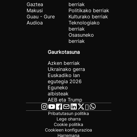
Gaztea
berriak
Makusi
Politikako berriak
Guau - Gure
Kulturako berriak
Audioa
Teknologiako
berriak
Osasuneko
berriak
Gaurkotasuna
Azken berriak
Ukrainako gerra
Euskadiko lan
egutegia 2026
Eguneko
albisteak
AEB eta Trump
Pribatutasun politika
Lege oharra
Cookie politika
Cookieen konfigurazioa
Harremana