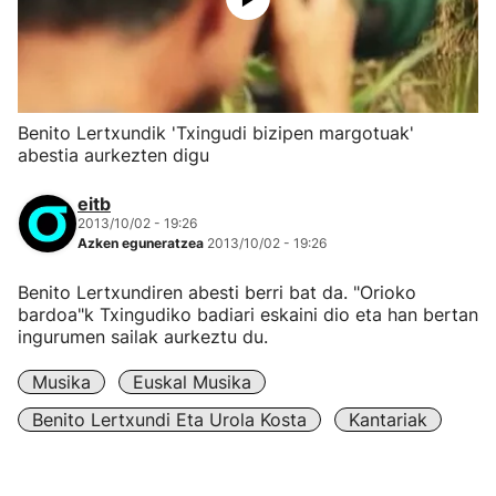
Benito Lertxundik 'Txingudi bizipen margotuak'
abestia aurkezten digu
eitb
2013/10/02 - 19:26
Azken eguneratzea
2013/10/02 - 19:26
Benito Lertxundiren abesti berri bat da. "Orioko
bardoa"k Txingudiko badiari eskaini dio eta han bertan
ingurumen sailak aurkeztu du.
Musika
Euskal Musika
Benito Lertxundi Eta Urola Kosta
Kantariak