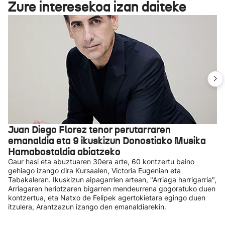
Zure interesekoa izan daiteke
Juan Diego Florez tenor perutarraren
emanaldia eta 9 ikuskizun Donostiako Musika
Hamabostaldia abiatzeko
Gaur hasi eta abuztuaren 30era arte, 60 kontzertu baino
gehiago izango dira Kursaalen, Victoria Eugenian eta
Tabakaleran. Ikuskizun aipagarrien artean, "Arriaga harrigarria",
Arriagaren heriotzaren bigarren mendeurrena gogoratuko duen
kontzertua, eta Natxo de Felipek agertokietara egingo duen
itzulera, Arantzazun izango den emanaldiarekin.