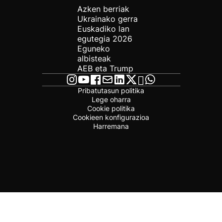
Azken berriak
Ukrainako gerra
Euskadiko lan
egutegia 2026
Eguneko
albisteak
AEB eta Trump
Pribatutasun politika
Lege oharra
Cookie politika
Cookieen konfigurazioa
Harremana