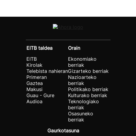
EITB taldea
Orain
EITB
Ekonomiako
Kirolak
berriak
Telebista nahieran
Gizarteko berriak
Primeran
Nazioarteko
Gaztea
berriak
Makusi
Politikako berriak
Guau - Gure
Kulturako berriak
Audioa
Teknologiako
berriak
Osasuneko
berriak
Gaurkotasuna