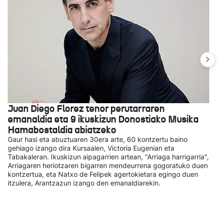
Juan Diego Florez tenor perutarraren
emanaldia eta 9 ikuskizun Donostiako Musika
Hamabostaldia abiatzeko
Gaur hasi eta abuztuaren 30era arte, 60 kontzertu baino
gehiago izango dira Kursaalen, Victoria Eugenian eta
Tabakaleran. Ikuskizun aipagarrien artean, "Arriaga harrigarria",
Arriagaren heriotzaren bigarren mendeurrena gogoratuko duen
kontzertua, eta Natxo de Felipek agertokietara egingo duen
itzulera, Arantzazun izango den emanaldiarekin.