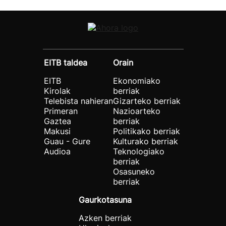
EITB taldea
Orain
EITB
Ekonomiako
Kirolak
berriak
Telebista nahieran
Gizarteko berriak
Primeran
Nazioarteko
Gaztea
berriak
Makusi
Politikako berriak
Guau - Gure
Kulturako berriak
Audioa
Teknologiako
berriak
Osasuneko
berriak
Gaurkotasuna
Azken berriak