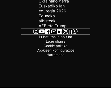
Ukrainako gerra
Euskadiko lan
egutegia 2026
Eguneko
albisteak
AEB eta Trump
Pribatutasun politika
Lege oharra
Cookie politika
Cookieen konfigurazioa
Harremana