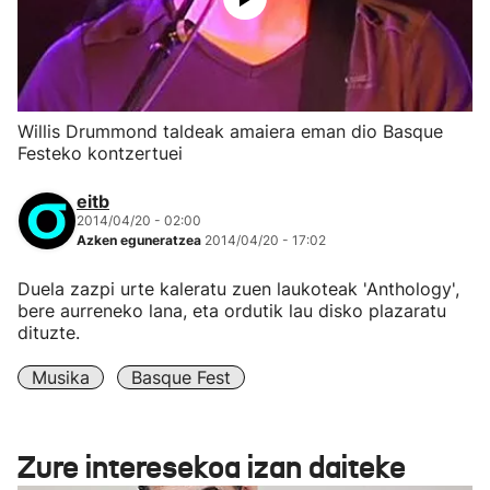
Willis Drummond taldeak amaiera eman dio Basque
Festeko kontzertuei
eitb
2014/04/20 - 02:00
Azken eguneratzea
2014/04/20 - 17:02
Duela zazpi urte kaleratu zuen laukoteak 'Anthology',
bere aurreneko lana, eta ordutik lau disko plazaratu
dituzte.
Musika
Basque Fest
Zure interesekoa izan daiteke