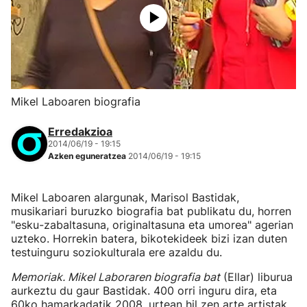
Mikel Laboaren biografia
Erredakzioa
2014/06/19 - 19:15
Azken eguneratzea
2014/06/19 - 19:15
Mikel Laboaren alargunak, Marisol Bastidak,
musikariari buruzko biografia bat publikatu du, horren
"esku-zabaltasuna, originaltasuna eta umorea" agerian
uzteko. Horrekin batera, bikotekideek bizi izan duten
testuinguru soziokulturala ere azaldu du.
Memoriak. Mikel Laboraren biografia bat
(Ellar) liburua
aurkeztu du gaur Bastidak. 400 orri inguru dira, eta
60ko hamarkadatik 2008. urtean hil zen arte artistak