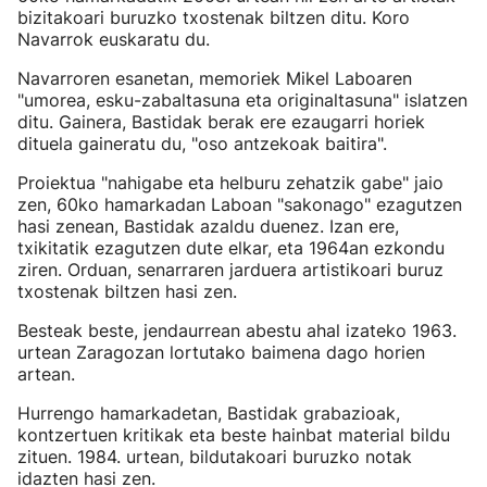
bizitakoari buruzko txostenak biltzen ditu. Koro
Navarrok euskaratu du.
Navarroren esanetan, memoriek Mikel Laboaren
"umorea, esku-zabaltasuna eta originaltasuna" islatzen
ditu. Gainera, Bastidak berak ere ezaugarri horiek
dituela gaineratu du, "oso antzekoak baitira".
Proiektua "nahigabe eta helburu zehatzik gabe" jaio
zen, 60ko hamarkadan Laboan "sakonago" ezagutzen
hasi zenean, Bastidak azaldu duenez. Izan ere,
txikitatik ezagutzen dute elkar, eta 1964an ezkondu
ziren. Orduan, senarraren jarduera artistikoari buruz
txostenak biltzen hasi zen.
Besteak beste, jendaurrean abestu ahal izateko 1963.
urtean Zaragozan lortutako baimena dago horien
artean.
Hurrengo hamarkadetan, Bastidak grabazioak,
kontzertuen kritikak eta beste hainbat material bildu
zituen. 1984. urtean, bildutakoari buruzko notak
idazten hasi zen.