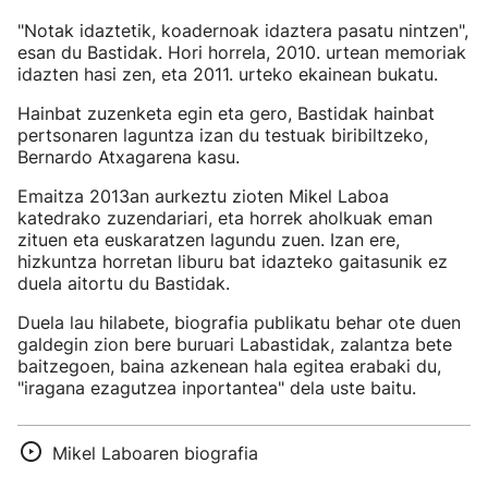
"Notak idaztetik, koadernoak idaztera pasatu nintzen",
esan du Bastidak. Hori horrela, 2010. urtean memoriak
idazten hasi zen, eta 2011. urteko ekainean bukatu.
Hainbat zuzenketa egin eta gero, Bastidak hainbat
pertsonaren laguntza izan du testuak biribiltzeko,
Bernardo Atxagarena kasu.
Emaitza 2013an aurkeztu zioten Mikel Laboa
katedrako zuzendariari, eta horrek aholkuak eman
zituen eta euskaratzen lagundu zuen. Izan ere,
hizkuntza horretan liburu bat idazteko gaitasunik ez
duela aitortu du Bastidak.
Duela lau hilabete, biografia publikatu behar ote duen
galdegin zion bere buruari Labastidak, zalantza bete
baitzegoen, baina azkenean hala egitea erabaki du,
"iragana ezagutzea inportantea" dela uste baitu.
Mikel Laboaren biografia