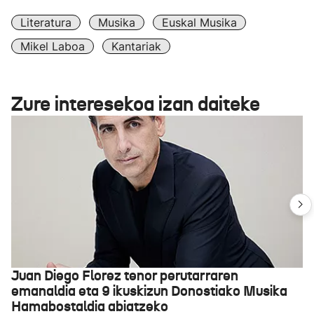
Literatura
Musika
Euskal Musika
Mikel Laboa
Kantariak
Zure interesekoa izan daiteke
Juan Diego Florez tenor perutarraren
emanaldia eta 9 ikuskizun Donostiako Musika
Hamabostaldia abiatzeko