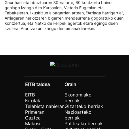
Gaur hasi eta abuztuaren 30era arte, 60 kontzertu baino
gehiago izango dira Kursaalen, Victoria Eugenian eta
Tabakaleran. Ikuskizun aipagarrien artean, "Arriaga harrigarria",
Arriagaren heriotzaren bigarren mendeurrena gogoratuko duen
kontzertua, eta Natxo de Felipek agertokietara egingo duen
itzulera, Arantzazun izango den emanaldiarekin.
EITB taldea
Orain
EITB
Ekonomiako
Kirolak
berriak
Telebista nahieran
Gizarteko berriak
Primeran
Nazioarteko
Gaztea
berriak
Makusi
Politikako berriak