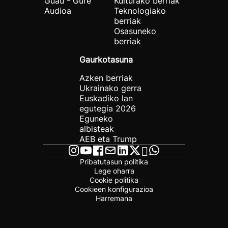
Guau - Gure
Kulturako berriak
Audioa
Teknologiako
berriak
Osasuneko
berriak
Gaurkotasuna
Azken berriak
Ukrainako gerra
Euskadiko lan
egutegia 2026
Eguneko
albisteak
AEB eta Trump
Pribatutasun politika
Lege oharra
Cookie politika
Cookieen konfigurazioa
Harremana