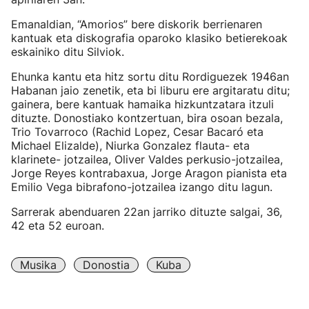
Emanaldian, “Amorios” bere diskorik berrienaren
kantuak eta diskografia oparoko klasiko betierekoak
eskainiko ditu Silviok.
Ehunka kantu eta hitz sortu ditu Rordiguezek 1946an
Habanan jaio zenetik, eta bi liburu ere argitaratu ditu;
gainera, bere kantuak hamaika hizkuntzatara itzuli
dituzte. Donostiako kontzertuan, bira osoan bezala,
Trio Tovarroco (Rachid Lopez, Cesar Bacaró eta
Michael Elizalde), Niurka Gonzalez flauta- eta
klarinete- jotzailea, Oliver Valdes perkusio-jotzailea,
Jorge Reyes kontrabaxua, Jorge Aragon pianista eta
Emilio Vega bibrafono-jotzailea izango ditu lagun.
Sarrerak abenduaren 22an jarriko dituzte salgai, 36,
42 eta 52 euroan.
Musika
Donostia
Kuba