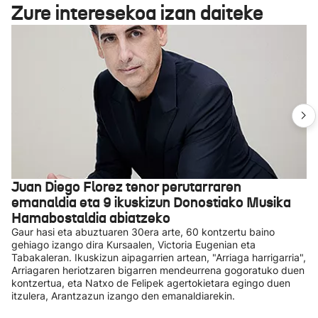
Zure interesekoa izan daiteke
Juan Diego Florez tenor perutarraren
emanaldia eta 9 ikuskizun Donostiako Musika
Hamabostaldia abiatzeko
Gaur hasi eta abuztuaren 30era arte, 60 kontzertu baino
gehiago izango dira Kursaalen, Victoria Eugenian eta
Tabakaleran. Ikuskizun aipagarrien artean, "Arriaga harrigarria",
Arriagaren heriotzaren bigarren mendeurrena gogoratuko duen
kontzertua, eta Natxo de Felipek agertokietara egingo duen
itzulera, Arantzazun izango den emanaldiarekin.