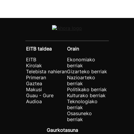
EITB taldea
Orain
EITB
Ekonomiako
Kirolak
berriak
Telebista nahieran
Gizarteko berriak
Primeran
Nazioarteko
Gaztea
berriak
Makusi
Politikako berriak
Guau - Gure
Kulturako berriak
Audioa
Teknologiako
berriak
Osasuneko
berriak
Gaurkotasuna