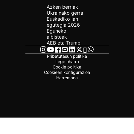
Azken berriak
Ukrainako gerra
Euskadiko lan
egutegia 2026
Eguneko
albisteak
AEB eta Trump
Pribatutasun politika
Lege oharra
Cookie politika
Cookieen konfigurazioa
Harremana