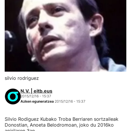
silvio rodriguez
N.V. | eitb.eus
2015/12/16 - 15:37
Azken eguneratzea
2015/12/16 - 15:37
Silvio Rodiguez Kubako Troba Berriaren sortzaileak
Donostian, Anoeta Belodromoan, joko du 2016ko
apirilaren 3an.