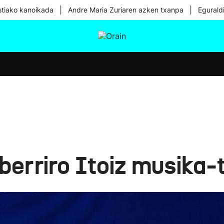
|
|
tiako kanoikada
Andre Maria Zuriaren azken txanpa
Egurald
tura
Ikusmiran
Egural
Osasuna
Teknologia
 berriro Itoiz musika-