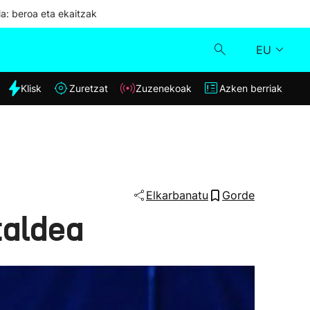
ia: beroa eta ekaitzak
EU
dia
Klisk
Zuretzat
Zuzenekoak
Azken berriak
Klisk
Zuzenekoak
Zuretzat
Elkarbanatu
Gorde
taldea
Azken berriak