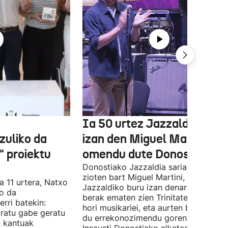
e
Ia 50 urtez Jazzaldiko bur
zuliko da
izan den Miguel Martin
 proiektu
omendu dute Donostian
Donostiako Jazzaldia saria eman
zioten bart Miguel Martini, ia 50 urte
a 11 urtera, Natxo
Jazzaldiko buru izan denari. Orain ar
ko da
berak ematen zien Trinitate Plazan sa
erri batekin:
hori musikariei, eta aurten berak jaso
ratu gabe geratu
du errekonozimendu gorena. Jon
n kantuak