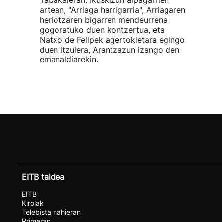
Tabakaleran. Ikuskizun aipagarrien
artean, "Arriaga harrigarria", Arriagaren
heriotzaren bigarren mendeurrena
gogoratuko duen kontzertua, eta
Natxo de Felipek agertokietara egingo
duen itzulera, Arantzazun izango den
emanaldiarekin.
EITB taldea
EITB
Kirolak
Telebista nahieran
Primeran