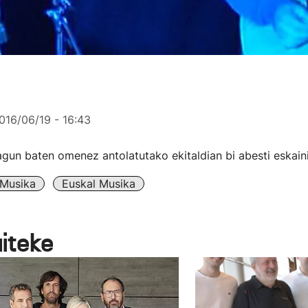
016/06/19 - 16:43
agun baten omenez antolatutako ekitaldian bi abesti eskaini
Musika
Euskal Musika
aiteke