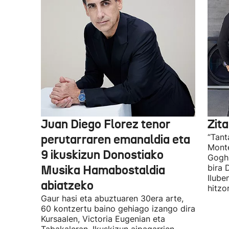
Juan Diego Florez tenor
Zita
perutarraren emanaldia eta
“Tant
Monte
9 ikuskizun Donostiako
Gogh 
Musika Hamabostaldia
bira 
Ilube
abiatzeko
hitzo
Gaur hasi eta abuztuaren 30era arte,
60 kontzertu baino gehiago izango dira
Kursaalen, Victoria Eugenian eta