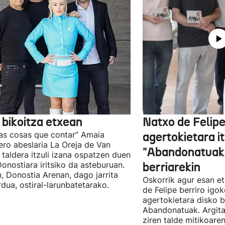
 bikoitza etxean
Natxo de Felip
as cosas que contar” Amaia
agertokietara it
ro abeslaria La Oreja de Van
"Abandonatuak"
taldera itzuli izana ospatzen duen
Donostiara iritsiko da asteburuan.
berriarekin
n, Donostia Arenan, dago jarrita
Oskorrik agur esan et
rdua, ostiral-larunbatetarako.
de Felipe berriro igo
agertokietara disko b
Abandonatuak. Argita
ziren talde mitikoare