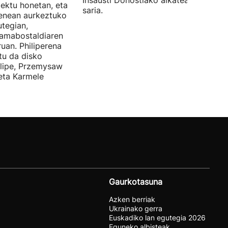
Insausti Donostiako alkateak eman zi
iektu honetan, eta
saria.
enean aurkeztuko
tegian,
amabostaldiaren
uan. Philiperena
itu da disko
elipe, Przemysaw
 eta Karmele
Gaurkotasuna
Azken berriak
Ukrainako gerra
Euskadiko lan egutegia 2026
Eguneko albisteak