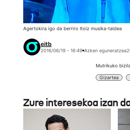
Agertokira igo da berriro Itoiz musika-taldea
eitb
2016/06/19 - 16:49
Azken eguneratzea
2
Mutrikuko bizil
Gizartea
Zure interesekoa izan d