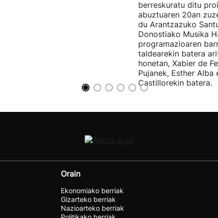
berreskuratu ditu pro
abuztuaren 20an zuz
du Arantzazuko Santu
Donostiako Musika H
programazioaren barr
taldearekin batera ar
honetan, Xabier de F
Pujanek, Esther Alba
Castillorekin batera.
Orain
Ekonomiako berriak
Gizarteko berriak
Nazioarteko berriak
Politikako berriak