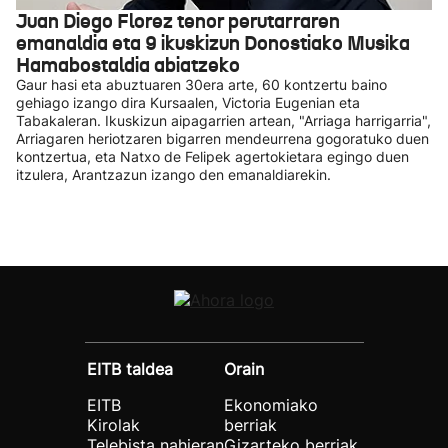
Juan Diego Florez tenor perutarraren
emanaldia eta 9 ikuskizun Donostiako Musika
Hamabostaldia abiatzeko
Gaur hasi eta abuztuaren 30era arte, 60 kontzertu baino
gehiago izango dira Kursaalen, Victoria Eugenian eta
Tabakaleran. Ikuskizun aipagarrien artean, "Arriaga harrigarria",
Arriagaren heriotzaren bigarren mendeurrena gogoratuko duen
kontzertua, eta Natxo de Felipek agertokietara egingo duen
itzulera, Arantzazun izango den emanaldiarekin.
EITB taldea
Orain
EITB
Ekonomiako
Kirolak
berriak
Telebista nahieran
Gizarteko berriak