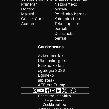
Primeran
Nazioarteko
Gaztea
berriak
Makusi
Politikako berriak
Guau - Gure
Kulturako berriak
Audioa
Teknologiako
berriak
Osasuneko
berriak
Gaurkotasuna
Azken berriak
Ukrainako gerra
Euskadiko lan
egutegia 2026
Eguneko
albisteak
AEB eta Trump
Pribatutasun politika
Lege oharra
Cookie politika
Cookieen konfigurazioa