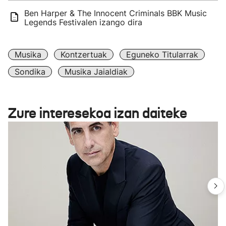
Ben Harper & The Innocent Criminals BBK Music
Legends Festivalen izango dira
Musika
Kontzertuak
Eguneko Titularrak
Sondika
Musika Jaialdiak
Zure interesekoa izan daiteke