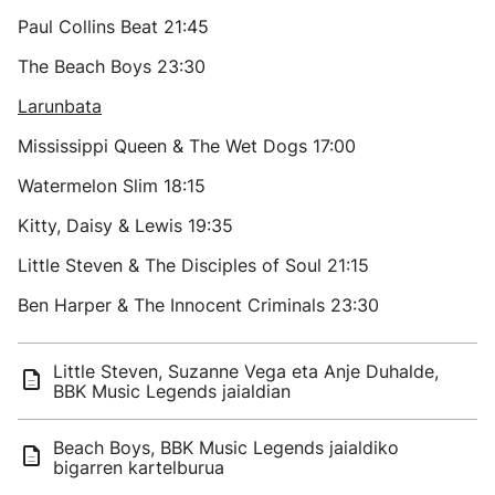
Paul Collins Beat 21:45
The Beach Boys 23:30
Larunbata
Mississippi Queen & The Wet Dogs 17:00
Watermelon Slim 18:15
Kitty, Daisy & Lewis 19:35
Little Steven & The Disciples of Soul 21:15
Ben Harper & The Innocent Criminals 23:30
Little Steven, Suzanne Vega eta Anje Duhalde,
BBK Music Legends jaialdian
Beach Boys, BBK Music Legends jaialdiko
bigarren kartelburua