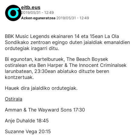
eitb.eus
2019/05/31 - 12:49
Azken eguneratzea
2019/05/31 - 12:49
BBK Music Legends ekainaren 14 eta 15ean La Ola
Sondikako zentroan egingo duten jaialdiak emanaldien
ordutegiak iragarri ditu.
Bi egunotan, kartelburuek, The Beach Boysek
ostiralean eta Ben Harper & The Innocent Criminalsek
larunbatean, 23:30ean abiatuko dituzte beren
kontzertuak.
Hauek dira jaialdiko ordutegiak.
Ostirala
Amman & The Wayward Sons 17:30
Anje Duhalde 18:45
Suzanne Vega 20:15