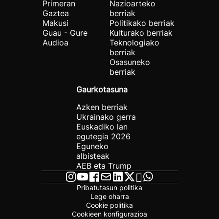
Primeran
Nazioarteko
Gaztea
berriak
Makusi
Politikako berriak
Guau - Gure
Kulturako berriak
Audioa
Teknologiako
berriak
Osasuneko
berriak
Gaurkotasuna
Azken berriak
Ukrainako gerra
Euskadiko lan
egutegia 2026
Eguneko
albisteak
AEB eta Trump
Pribatutasun politika
Lege oharra
Cookie politika
Cookieen konfigurazioa