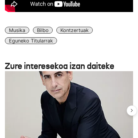
Musika
Bilbo
Kontzertuak
Eguneko Titularrak
Zure interesekoa izan daiteke