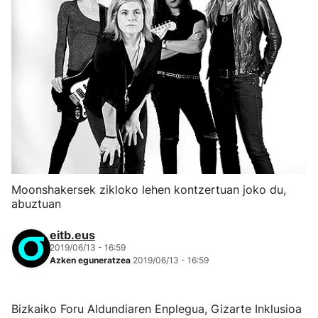
Moonshakersek zikloko lehen kontzertuan joko du,
abuztuan
eitb.eus
2019/06/13 - 16:59
Azken eguneratzea
2019/06/13 - 16:59
Bizkaiko Foru Aldundiaren Enplegua, Gizarte Inklusioa