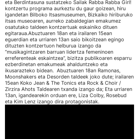
eta Berdintasuna sustatzeko Sailak Rabba Rabba Girl!
kontzertu programa aurkeztu du gaur goizean, hiru
igandetan Bilboko Itsasmuseumen, Bizkaiko hiriburuko
itsas museoaren, aurreko zabaldegian emakumez
osatutako taldeen kontzertuak eskainiko dituen
egitaraua.Abuztuaren 18an eta irailaren 15ean
eguerdian eta urriaren 13an saio bikoitzean egingo
dituzten kontzertuon helburua izango da
“musikagintzaren barruan lidertza femeninoen
erreferenteak eskaintzea”, bizitza publikoaren esparru
ezberdinetan emakumeak ahalduntzeko eta
ikusarazteko bidean. Abuztuaren 18an Ramonas,
Moonshakers eta Desorden taldeek joko dute; irailaren
15ean Koko Jean & The Tonics eta Rock & Choir /
Zirzira Ahots Taldearen txanda izango da; Eta urriaren
13an, igandearekin orduan ere, Liza Colby, Rosebud
eta Kim Lenz izango dira protagonistak.