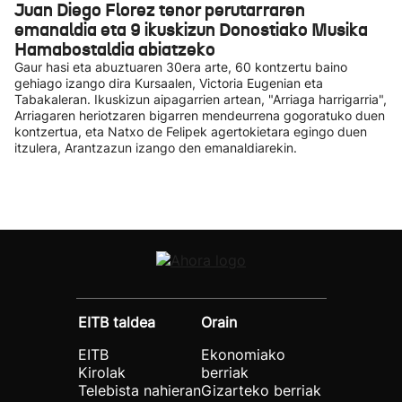
Juan Diego Florez tenor perutarraren
emanaldia eta 9 ikuskizun Donostiako Musika
Hamabostaldia abiatzeko
Gaur hasi eta abuztuaren 30era arte, 60 kontzertu baino
gehiago izango dira Kursaalen, Victoria Eugenian eta
Tabakaleran. Ikuskizun aipagarrien artean, "Arriaga harrigarria",
Arriagaren heriotzaren bigarren mendeurrena gogoratuko duen
kontzertua, eta Natxo de Felipek agertokietara egingo duen
itzulera, Arantzazun izango den emanaldiarekin.
EITB taldea
Orain
EITB
Ekonomiako
Kirolak
berriak
Telebista nahieran
Gizarteko berriak