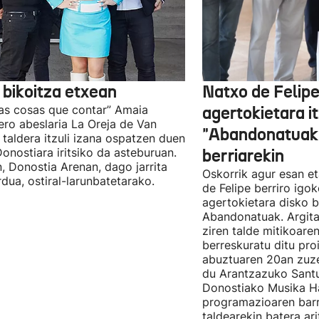
 bikoitza etxean
Natxo de Felip
as cosas que contar” Amaia
agertokietara it
ro abeslaria La Oreja de Van
"Abandonatuak"
taldera itzuli izana ospatzen duen
Donostiara iritsiko da asteburuan.
berriarekin
n, Donostia Arenan, dago jarrita
Oskorrik agur esan et
rdua, ostiral-larunbatetarako.
de Felipe berriro igo
agertokietara disko b
Abandonatuak. Argita
ziren talde mitikoare
berreskuratu ditu pro
abuztuaren 20an zuz
du Arantzazuko Santu
Donostiako Musika H
programazioaren barr
taldearekin batera ar