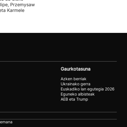
elipe, Przemysaw
 eta Karmele
Gaurkotasuna
Azken berriak
Ukrainako gerra
Euskadiko lan egutegia 2026
Eguneko albisteak
AEB eta Trump
remana