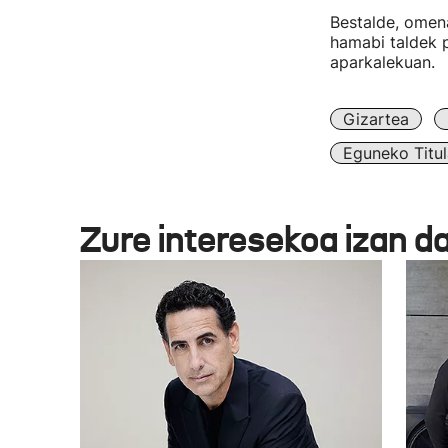
Bestalde, omena
hamabi taldek p
aparkalekuan.
Gizartea
Eguneko Titul
Zure interesekoa izan d