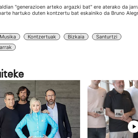
ldian "generazioen arteko argazki bat" ere aterako da jarra
arte hartuko duten kontzertu bat eskainiko da Bruno Alegr
Musika
Kontzertuak
Bizkaia
Santurtzi
arrak
aiteke