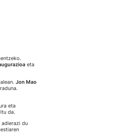
mentzeko.
augurazioa
eta
kalean.
Jon Mao
uraduna.
ura eta
itu da.
 adierazi du
estiaren