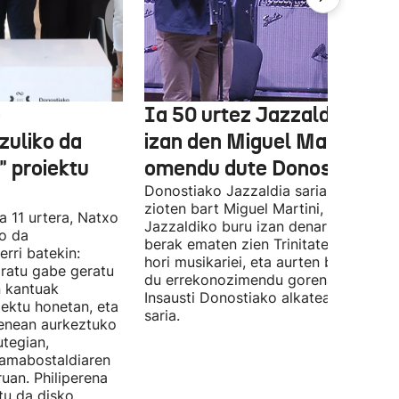
e
Ia 50 urtez Jazzaldiko bur
zuliko da
izan den Miguel Martin
 proiektu
omendu dute Donostian
Donostiako Jazzaldia saria eman
zioten bart Miguel Martini, ia 50 urte
a 11 urtera, Natxo
Jazzaldiko buru izan denari. Orain ar
ko da
berak ematen zien Trinitate Plazan sa
erri batekin:
hori musikariei, eta aurten berak jaso
ratu gabe geratu
du errekonozimendu gorena. Jon
n kantuak
Insausti Donostiako alkateak eman zi
iektu honetan, eta
saria.
enean aurkeztuko
tegian,
amabostaldiaren
uan. Philiperena
itu da disko