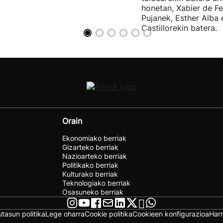
honetan, Xabier de F
Pujanek, Esther Alba
Castillorekin batera.
Orain
Ekonomiako berriak
Gizarteko berriak
Nazioarteko berriak
Politikako berriak
Kulturako berriak
Teknologiako berriak
Osasuneko berriak
utasun politika
Lege oharra
Cookie politika
Cookieen konfigurazioa
Har