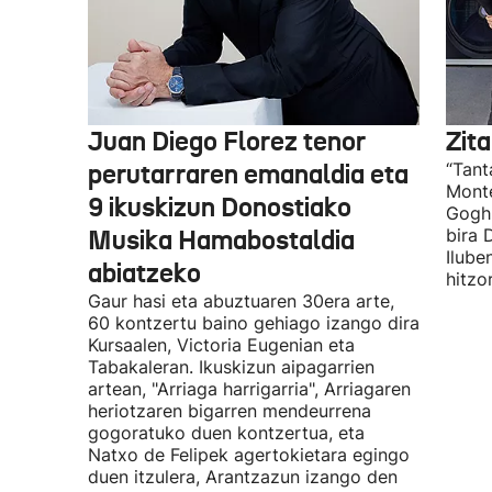
Juan Diego Florez tenor
Zita
perutarraren emanaldia eta
“Tant
Monte
9 ikuskizun Donostiako
Gogh 
Musika Hamabostaldia
bira 
Ilube
abiatzeko
hitzo
Gaur hasi eta abuztuaren 30era arte,
60 kontzertu baino gehiago izango dira
Kursaalen, Victoria Eugenian eta
Tabakaleran. Ikuskizun aipagarrien
artean, "Arriaga harrigarria", Arriagaren
heriotzaren bigarren mendeurrena
gogoratuko duen kontzertua, eta
Natxo de Felipek agertokietara egingo
duen itzulera, Arantzazun izango den