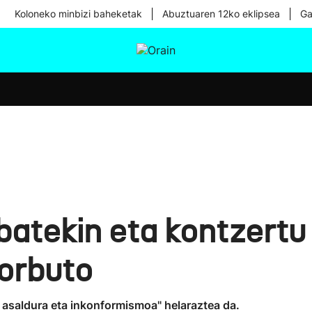
|
|
Koloneko minbizi baheketak
Abuztuaren 12ko eklipsea
Ga
tura
Ikusmiran
Egural
Osasuna
Teknologia
batekin eta kontzertu
orbuto
, asaldura eta inkonformismoa" helaraztea da.