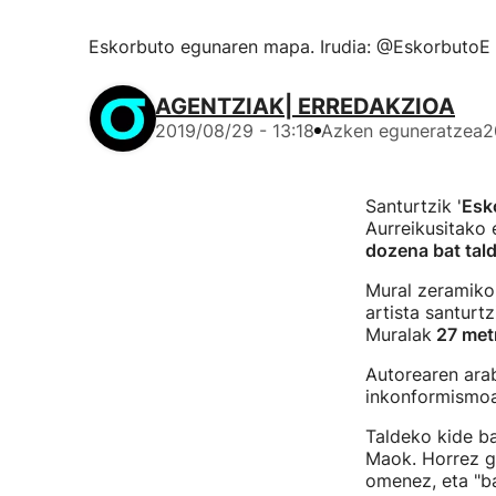
Eskorbuto egunaren mapa. Irudia: @EskorbutoE
AGENTZIAK| ERREDAKZIOA
2019/08/29 - 13:18
Azken eguneratzea
2
Santurtzik '
Esk
Aurreikusitako
dozena bat tald
Mural zeramiko 
artista santurt
Muralak
27 metr
Autorearen arab
inkonformismoa"
Taldeko kide ba
Maok. Horrez ga
omenez, eta "ba