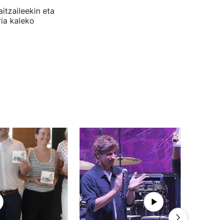
itzaileekin eta
ia kaleko