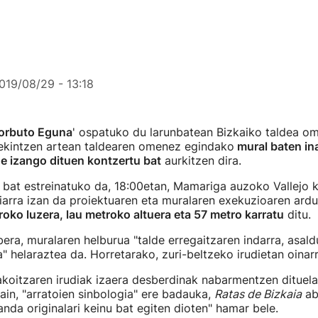
019/08/29 - 13:18
orbuto Eguna
' ospatuko du larunbatean Bizkaiko taldea o
 ekintzen artean taldearen omenez egindako
mural baten in
e izango dituen kontzertu bat
aurkitzen dira.
bat estreinatuko da, 18:00etan, Mamariga auzoko Vallejo 
ziarra izan da proiektuaren eta muralaren exekuzioaren ard
oko luzera, lau metroko altuera eta 57 metro karratu
ditu.
era, muralaren helburua "talde erregaitzaren indarra, asald
 helaraztea da. Horretarako, zuri-beltzeko irudietan oinarr
koitzaren irudiak izaera desberdinak nabarmentzen dituela
in, "arratoien sinbologia" ere badauka,
Ratas de Bizkaia
ab
nda originalari keinu bat egiten dioten" hamar bele.