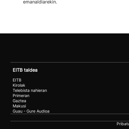
emanaldiarekin.
EITB taldea
EITB
Kirolak
Telebista nahieran
Primeran
Gaztea
Makusi
Guau - Gure Audioa
Pribat