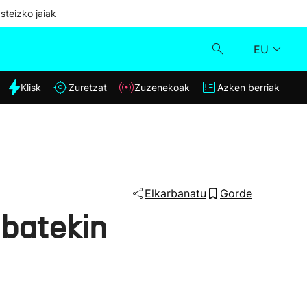
steizko jaiak
EU
dia
Klisk
Zuretzat
Zuzenekoak
Azken berriak
Klisk
Zuzenekoak
Zuretzat
Elkarbanatu
Gorde
 batekin
Azken berriak