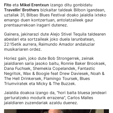
Fito
eta
Mikel Erentxun
izango ditu gonbidatu
Travellin' Brothers
bizkaitar taldeak Bilbon igandean,
uztailak 31, Bilbao Blues Festival doako jaialdia ixteko
emango duen kontzertuan, antolatzaileek gaur
prentsaurrekoan iragarri dutenez.
Gainera, jakinarazi dute Alejo Stivel Tequila taldearen
abeslari eta sortzaileak joko duela larunbatean,
22:15etik aurrera, Raimundo Amador andaluziar
musikariaren ordez.
Horiez gain, joko dute Bob Strongerrek, zeinak
jaialdiaren saria jasoko baitu, Ronnie Baker Brooksek,
Dana Fuchsek, Shemekia Copelandek, Fantastic
Negritok, Wax & Boogie feat Drew Daviesek, Noah &
The Hell Drinkersek, Flamingo Toursek, Blues
Triumviratek eta Micky & The Buzzek.
Jaialdia doakoa izango da, "hori baita bluesa jendeari
gerturatzeko modurik errazena", Carlos Malles
jaialdiaren zuzendariak azaldu duenez.