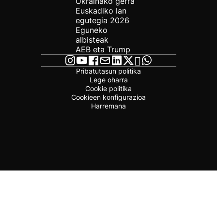
Ukrainako gerra
Euskadiko lan
egutegia 2026
Eguneko
albisteak
AEB eta Trump
Pribatutasun politika
Lege oharra
Cookie politika
Cookieen konfigurazioa
Harremana