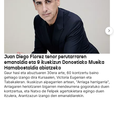
Juan Diego Florez tenor perutarraren
emanaldia eta 9 ikuskizun Donostiako Musika
Hamabostaldia abiatzeko
Gaur hasi eta abuztuaren 30era arte, 60 kontzertu baino
gehiago izango dira Kursaalen, Victoria Eugenian eta
Tabakaleran. Ikuskizun aipagarrien artean, "Arriaga harrigarria",
Arriagaren heriotzaren bigarren mendeurrena gogoratuko duen
kontzertua, eta Natxo de Felipek agertokietara egingo duen
itzulera, Arantzazun izango den emanaldiarekin.