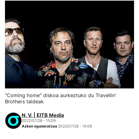
"Coming home" diskoa aurkeztuko du Travellin'
Brothers taldeak
N. V. | EITB Media
2022/07/28 - 15:09
Azken eguneratzea
2022/07/28 - 15:09