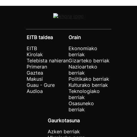
EITB taldea
Orain
EITB
Ekonomiako
Kirolak
berriak
Telebista nahieran
Gizarteko berriak
Primeran
Nazioarteko
Gaztea
berriak
Makusi
Politikako berriak
Guau - Gure
Kulturako berriak
Audioa
Teknologiako
berriak
Osasuneko
berriak
Gaurkotasuna
Azken berriak