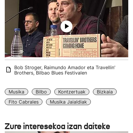
Bob Stroger, Raimundo Amador eta Travellin'
Brothers, Bilbao Blues Festivalen
Musika
Bilbo
Kontzertuak
Bizkaia
Fito Cabrales
Musika Jaialdiak
Zure interesekoa izan daiteke