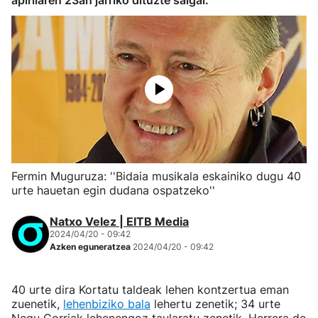
apirilaren 23an jarriko dituzte salgai.
Fermin Muguruza: ''Bidaia musikala eskainiko dugu 40
urte hauetan egin dudana ospatzeko''
Natxo Velez | EITB Media
2024/04/20 - 09:42
Azken eguneratzea
2024/04/20 - 09:42
40 urte dira Kortatu taldeak lehen kontzertua eman
zuenetik,
lehenbiziko bala
lehertu zenetik; 34 urte