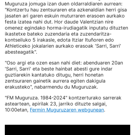
Muguruza jomuga izan duen oldarraldiaren aurrean:
"Kontzertu hau zentsuraren eta azkenaldian herri gisa
jasaten ari garen eskuin muturraren erasoen aurkako
festa izatea nahi dut. Hor daude Valentzian nire
omenez egindako horma-irudiagatik inputatu dituzten
ikastetxe bateko zuzendaria eta zuzendaritza-
kontseiluko 5 irakasle, edota Itziar Ituñoren edo
Athleticeko jokalarien aurkako erasoak 'Sarri, Sarri'
abesteagatik".
"Oso argi eta ozen esan nahi diet: abenduaren 20an
'Sarri, Sarri' eta beste hainbat abesti gure indar
guztiarekin kantatuko ditugu, herri honetan
zentsuraren gainetik aurrera egiten dakigula
erakusteko", nabarmendu du Muguruzak.
"FM Muguruza. 1984-2024" kontzerturako sarrerak
asteartean, apirilak 23, jarriko dituzte salgai,
10:00etan,
Fermin Muguruzaren webgunean
.