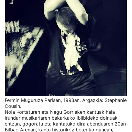
Fermin Muguruza Parisen, 1993an. Argazkia: Stephanie
Cousin.
Nola Kortaturen eta Negu Gorriaken kantuak hala
irundar musikariaren bakarkako ibilbideko doinuak
entzun, gogoratu eta kantatuko dira abenduaren 20an
Bilbao Arenan, kantu historikoz beteriko gauean,