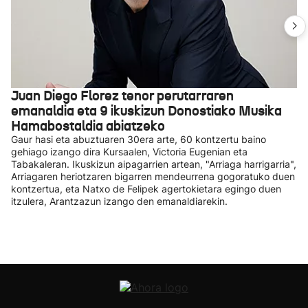
Juan Diego Florez tenor perutarraren
emanaldia eta 9 ikuskizun Donostiako Musika
Hamabostaldia abiatzeko
Gaur hasi eta abuztuaren 30era arte, 60 kontzertu baino
gehiago izango dira Kursaalen, Victoria Eugenian eta
Tabakaleran. Ikuskizun aipagarrien artean, "Arriaga harrigarria",
Arriagaren heriotzaren bigarren mendeurrena gogoratuko duen
kontzertua, eta Natxo de Felipek agertokietara egingo duen
itzulera, Arantzazun izango den emanaldiarekin.