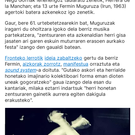
Negu Gorriak lehenengoz taularatu zenetik, Herrera de
la Manchan; eta 13 urte Fermin Muguruza (Irun, 1963)
agertoki batera azkenekoz igo zenetik.
Gaur, bere 61. urtebetetzearekin bat, Muguruzak
iragarri du oholtzara igoko dela berriz musika
partekatzera, "zentsuraren eta azkenaldian herri gisa
jasaten ari garen eskuin muturraren erasoen aurkako
festa" izango den gaualdi batean.
Fronteko lerrotik
ideia zabaltzeko
gertu da berriz
Fermin,
aizkorak zorrotz
,
manifestua
orraztuta eta
sound system
-a doituta. "Gutako askori eta herrialde
honetako imajinario kolektiboari forma eman dioten
uneak gogoratzeko" gaua izango dela esan du
kantariak, milaka eztarri indartsuk "herri honetan
zentsuraren gainetik aurrera egiten dakigula
erakusteko".