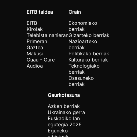
EITB taldea
Orain
EITB
Ekonomiako
Kirolak
berriak
Telebista nahieran
Gizarteko berriak
Primeran
Nazioarteko
Gaztea
berriak
Makusi
Politikako berriak
Guau - Gure
Kulturako berriak
Audioa
Teknologiako
berriak
Osasuneko
berriak
Gaurkotasuna
Azken berriak
Ukrainako gerra
Euskadiko lan
egutegia 2026
Eguneko
albisteak