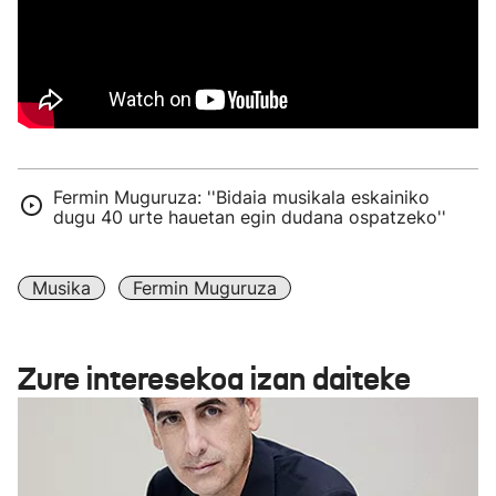
Fermin Muguruza: ''Bidaia musikala eskainiko
dugu 40 urte hauetan egin dudana ospatzeko''
Musika
Fermin Muguruza
Zure interesekoa izan daiteke