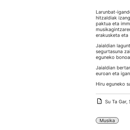
Larunbat-igand
hitzaldiak izan
paktua eta immi
musikagintzaren
erakusketa eta 
Jaialdian lagunt
segurtasuna za
eguneko bonoak
Jaialdian berta
euroan eta iga
Hiru eguneko sa
Su Ta Gar, 
Musika