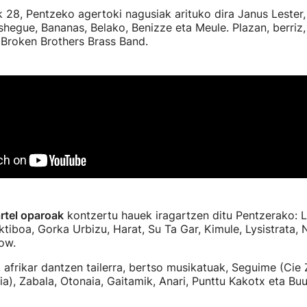
ak 28, Pentzeko agertoki nagusiak arituko dira Janus Lester,
shegue, Bananas, Belako, Benizze eta Meule. Plazan, berriz,
 Broken Brothers Brass Band.
rtel oparoak
kontzertu hauek iragartzen ditu Pentzerako: L
ktiboa, Gorka Urbizu, Harat, Su Ta Gar, Kimule, Lysistrata, 
ow.
, afrikar dantzen tailerra, bertso musikatuak, Seguime (Cie 
a), Zabala, Otonaia, Gaitamik, Anari, Punttu Kakotx eta Bu