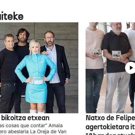
aiteke
 bikoitza etxean
Natxo de Felip
as cosas que contar” Amaia
agertokietara it
ro abeslaria La Oreja de Van