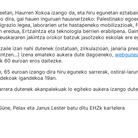
eetan, Haurren Xokoa izango da, eta hiru egunetan eztabai
go dira, gai hauen inguruan hausnartzeko: Palestinako egoe
grazio legea, laborarien urte hastapeneko mobilizazioak, fe
 eredua, Ertzaintza eta teknologia berrien erabilpena. Gain
euskararen jakintza orokor batzuk jasotzeko eskolak ere e
zaile izan nahi dutenek (ostatuan, zirkulazioan, janaria pres
intzen…) izena emateko aukera dute dagoeneko,
webgune
 60 euroan eros daitezke.
n, 65 euroan izango dira hiru eguneko sarrerak, ostiral-lar
ndekoak igandekoa 19an.
rrera dutenek akanpalekuak lo egiteko aukera izango dute, 
Süne, Pelax eta Janus Lester batu ditu EHZk kartelera