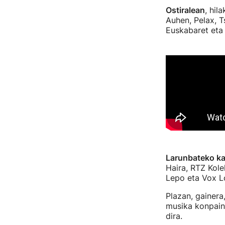
Ostiralean
, hil
Auhen, Pelax, T
Euskabaret eta
Larunbateko ka
Haira, RTZ Kole
Lepo eta Vox L
Plazan, gainera
musika konpaini
dira.