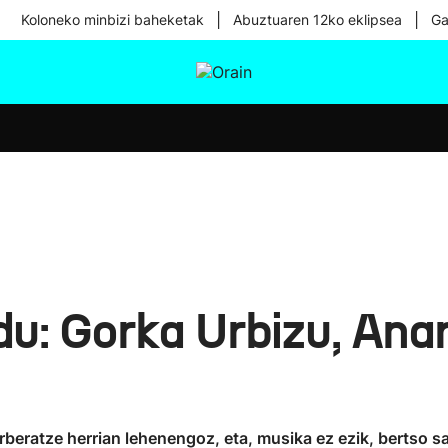
|
|
Koloneko minbizi baheketak
Abuztuaren 12ko eklipsea
Ga
tura
Ikusmiran
Egural
Osasuna
Teknologia
 du: Gorka Urbizu, Ana
rberatze herrian lehenengoz, eta, musika ez ezik, bertso sa