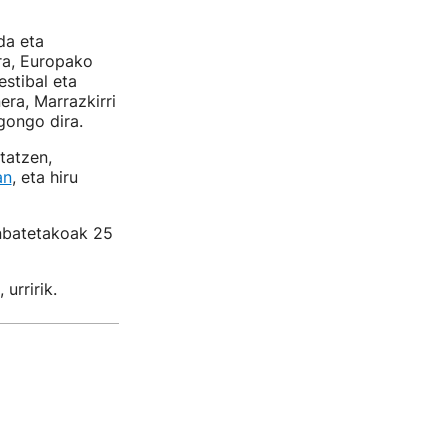
da eta
ra, Europako
stibal eta
era, Marrazkirri
gongo dira.
tatzen,
an
, eta hiru
unbatetakoak 25
urririk.