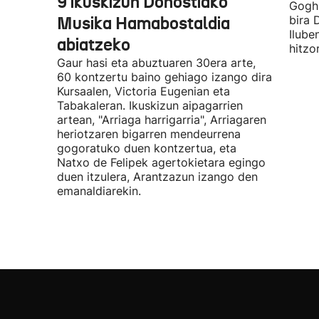
9 ikuskizun Donostiako
Gogh 
Musika Hamabostaldia
bira 
Ilube
abiatzeko
hitzo
Gaur hasi eta abuztuaren 30era arte,
60 kontzertu baino gehiago izango dira
Kursaalen, Victoria Eugenian eta
Tabakaleran. Ikuskizun aipagarrien
artean, "Arriaga harrigarria", Arriagaren
heriotzaren bigarren mendeurrena
gogoratuko duen kontzertua, eta
Natxo de Felipek agertokietara egingo
duen itzulera, Arantzazun izango den
emanaldiarekin.