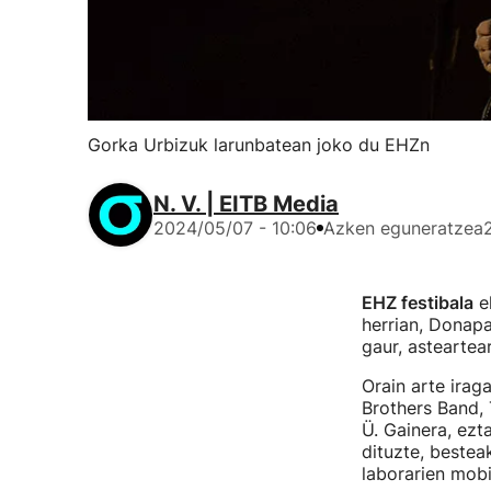
Gorka Urbizuk larunbatean joko du EHZn
N. V. | EITB Media
2024/05/07 - 10:06
Azken eguneratzea
EHZ festibala
ek
herrian, Donapa
gaur, asteartear
Orain arte irag
Brothers Band,
Ü. Gainera, ezt
dituzte, bestea
laborarien mob