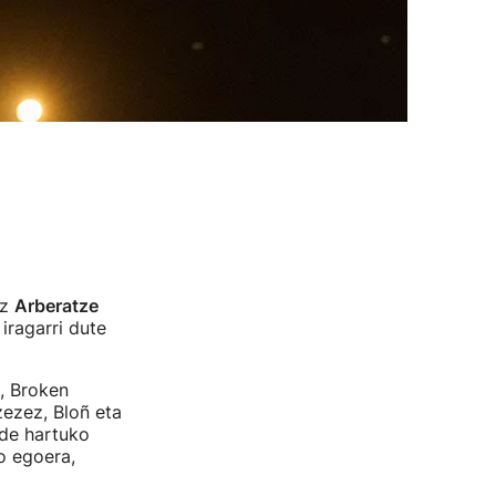
iz
Arberatze
iragarri dute
n, Broken
zezez, Bloñ eta
ide hartuko
o egoera,