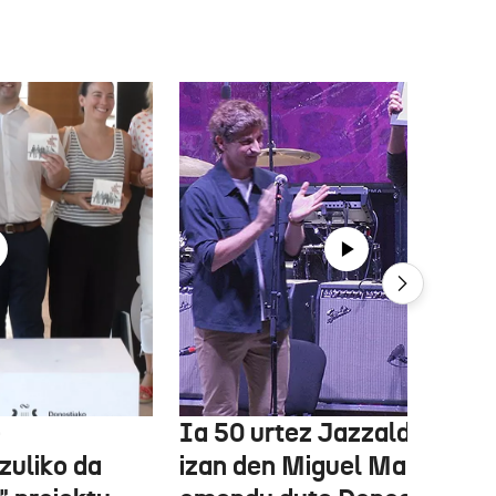
e
Ia 50 urtez Jazzaldiko bur
zuliko da
izan den Miguel Martin