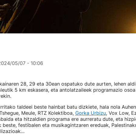
2024/05/07 - 10:06
ainaren 28, 29 eta 30ean ospatuko dute aurten, lehen ald
leutik 5 km eskasera, eta antolatzaileek programazio osoa 
ekin.
arritako taldeei beste hainbat batu dizkiete, hala nola Auhe
 Tshegue, Meule, RTZ Kolektiboa,
Gorka Urbizu
, Vox Low, E
abaida eta hitzaldien programa ere aurreratu dute, eta hizp
k beste, festibalen eta musikagintzaren ereduak, Palestinak
ilizazioak…