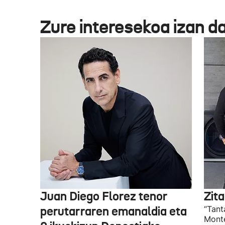
Zure interesekoa izan d
Juan Diego Florez tenor
Zita
perutarraren emanaldia eta
“Tant
Monte