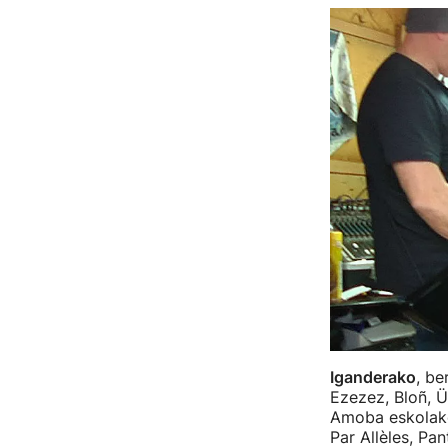
Iganderako
, be
Ezezez, Bloñ, Ü
Amoba eskolako
Par Allèles, P