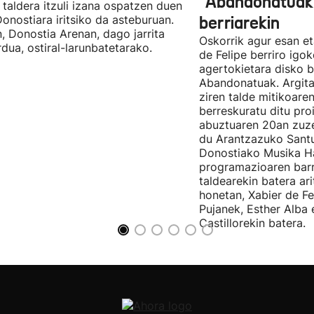
"Abandonatuak"
taldera itzuli izana ospatzen duen
Donostiara iritsiko da asteburuan.
berriarekin
n, Donostia Arenan, dago jarrita
Oskorrik agur esan et
rdua, ostiral-larunbatetarako.
de Felipe berriro igo
agertokietara disko b
Abandonatuak. Argita
ziren talde mitikoare
berreskuratu ditu pro
abuztuaren 20an zuz
du Arantzazuko Santu
Donostiako Musika H
programazioaren barr
taldearekin batera ar
honetan, Xabier de F
Pujanek, Esther Alba
Castillorekin batera.