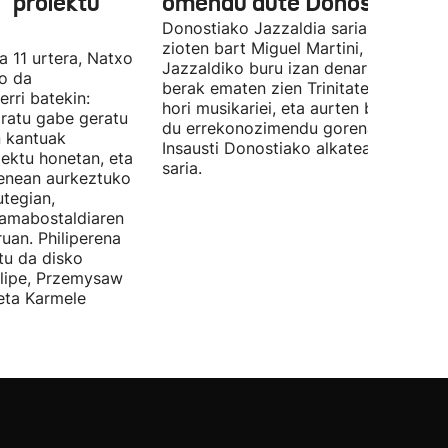
 proiektu
omendu dute Donostian
Donostiako Jazzaldia saria eman
zioten bart Miguel Martini, ia 50 urte
a 11 urtera, Natxo
Jazzaldiko buru izan denari. Orain ar
ko da
berak ematen zien Trinitate Plazan sa
erri batekin:
hori musikariei, eta aurten berak jaso
ratu gabe geratu
du errekonozimendu gorena. Jon
n kantuak
Insausti Donostiako alkateak eman zi
iektu honetan, eta
saria.
enean aurkeztuko
tegian,
amabostaldiaren
uan. Philiperena
itu da disko
elipe, Przemysaw
 eta Karmele