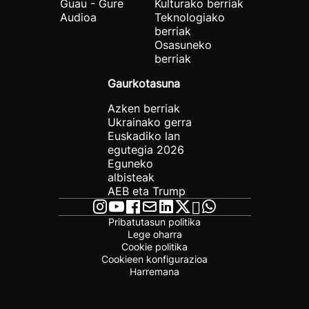
Guau - Gure
Kulturako berriak
Audioa
Teknologiako
berriak
Osasuneko
berriak
Gaurkotasuna
Azken berriak
Ukrainako gerra
Euskadiko lan
egutegia 2026
Eguneko
albisteak
AEB eta Trump
Pribatutasun politika
Lege oharra
Cookie politika
Cookieen konfigurazioa
Harremana