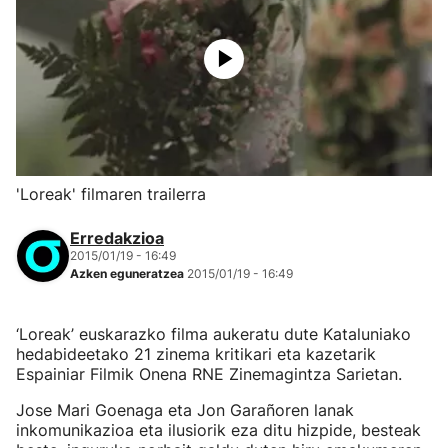
'Loreak' filmaren trailerra
Erredakzioa
2015/01/19 - 16:49
Azken eguneratzea
2015/01/19 - 16:49
‘Loreak’ euskarazko filma aukeratu dute Kataluniako
hedabideetako 21 zinema kritikari eta kazetarik
Espainiar Filmik Onena RNE Zinemagintza Sarietan.
Jose Mari Goenaga eta Jon Garañoren lanak
inkomunikazioa eta ilusiorik eza ditu hizpide, besteak