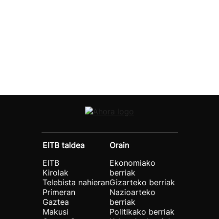
EITB taldea
Orain
EITB
Ekonomiako
Kirolak
berriak
Telebista nahieran
Gizarteko berriak
Primeran
Nazioarteko
Gaztea
berriak
Makusi
Politikako berriak