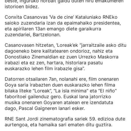
beste, inguruko norbait galdu duten hiru emakumeren
istorioen bidez.
Conxita Casanovas ‘Va de cine’ Kataluniako RNEko
saioko zuzendaria izan da epaimahaiko presidentea,
eta apirilaren 13an emango diete garaikurra
zuzendariei, Bartzelonan.
Casanovasen hitzetan, ‘Loreak’ek “jarraitzaile asko ditu
dagoeneko bere kalitatearen ondorioz, nahiz eta
Donostiako Zinemaldian ez zuen Urrezko Maskorra
irabazi eta ez zen, hartara, historiara pasatu
euskarazko lehen film irabazle gisa”.
Datorren otsailaren 7an, nolanahi ere, film onenaren
Goya saria irabazten duen euskarazko lehen filma
bilaka liteke “Loreak”, “La isla minima” eta “El niño”
faboritoei gailenduz gero. Euskal lana jatorrizko
musika onenaren Goyaren atalean ere izendatuta
dago, Pascal Gaigneren lanari esker.
RNE Sant Jordi zinematografia sariek 59. edizioa dute
aurtengoa, eta hamaika sari ematen ditu guztira.