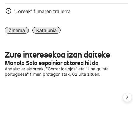
'Loreak' filmaren trailerra
Zinema
Katalunia
Zure interesekoa izan daiteke
Manolo Solo espainiar aktorea hil da
Andaluziar aktoreak, "Cerrar los ojos" eta "Una quinta
portuguesa" flimen protagonistak, 62 urte zituen.