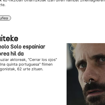
k ez-fikzioan oinarrizkoak izan diren hainbat zinemagileren
zte.
ruñea
aiteke
olo Solo espainiar
rea hil da
uziar aktoreak, "Cerrar los ojos"
Una quinta portuguesa" flimen
gonistak, 62 urte zituen.