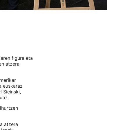
aren figura eta
en atzera
amerikar
ta euskaraz
 Sicinski,
ute.
ihurtzen
ta atzera