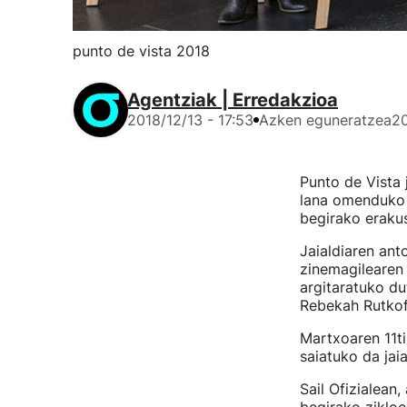
punto de vista 2018
Agentziak | Erredakzioa
2018/12/13 - 17:53
Azken eguneratzea
20
Punto de Vista 
lana omenduko d
begirako eraku
Jaialdiaren ant
zinemagilearen 
argitaratuko du
Rebekah Rutkof
Martxoaren 11ti
saiatuko da jaia
Sail Ofizialean