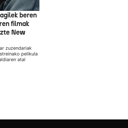
agilek beren
ren filmak
uzte New
dar zuzendariak
streinako pelikula
ldiaren atal