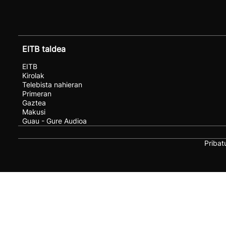
EITB taldea
EITB
Kirolak
Telebista nahieran
Primeran
Gaztea
Makusi
Guau - Gure Audioa
Pribat