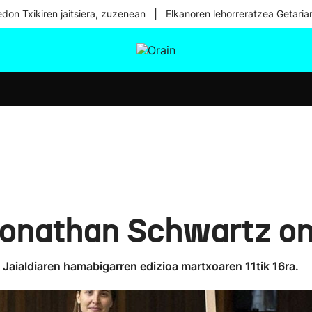
|
don Txikiren jaitsiera, zuzenean
Elkanoren lehorreratzea Getaria
tura
Ikusmiran
Egural
Osasuna
Teknologia
 Jonathan Schwartz o
aialdiaren hamabigarren edizioa martxoaren 11tik 16ra.