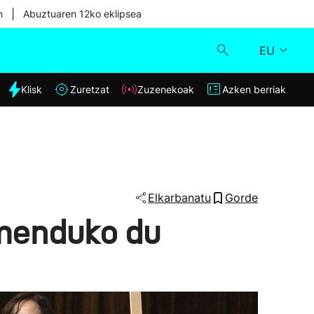
|
n
Abuztuaren 12ko eklipsea
EU
dia
Klisk
Zuretzat
Zuzenekoak
Azken berriak
Klisk
Zuzenekoak
Zuretzat
Elkarbanatu
Gorde
menduko du
Azken berriak