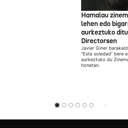
Hamalau zinem
lehen edo bigar
aurkeztuko dit
Directorsen
Javier Giner barakal
“Esta soledad” bere e
aurkeztuko du Zinema
honetan.