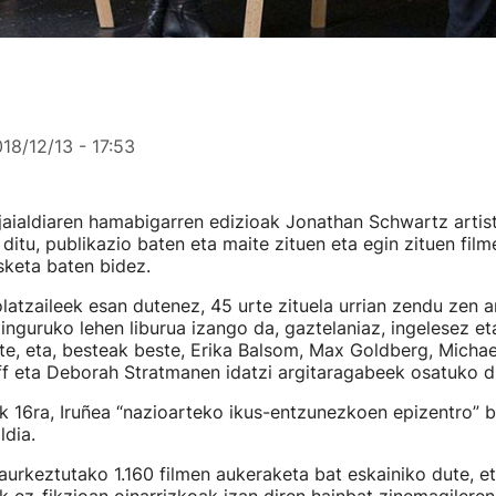
18/12/13 - 17:53
jaialdiaren hamabigarren edizioak Jonathan Schwartz artist
itu, publikazio baten eta maite zituen eta egin zituen film
sketa baten bidez.
olatzaileek esan dutenez, 45 urte zituela urrian zendu zen 
inguruko lehen liburua izango da, gaztelaniaz, ingelesez e
te, eta, besteak beste, Erika Balsom, Max Goldberg, Michael
f eta Deborah Stratmanen idatzi argitaragabeek osatuko d
k 16ra, Iruñea “nazioarteko ikus-entzunezkoen epizentro” b
ldia.
, aurkeztutako 1.160 filmen aukeraketa bat eskainiko dute, e