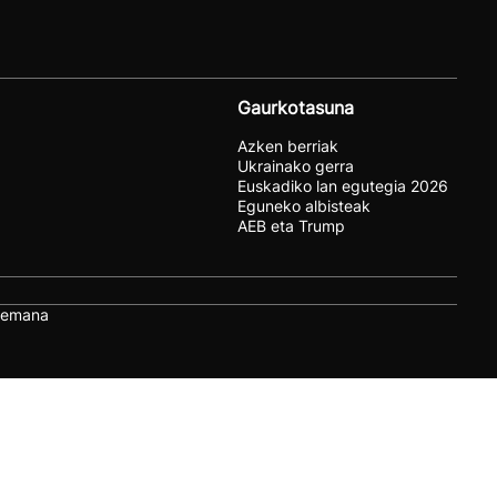
Gaurkotasuna
Azken berriak
Ukrainako gerra
Euskadiko lan egutegia 2026
Eguneko albisteak
AEB eta Trump
remana