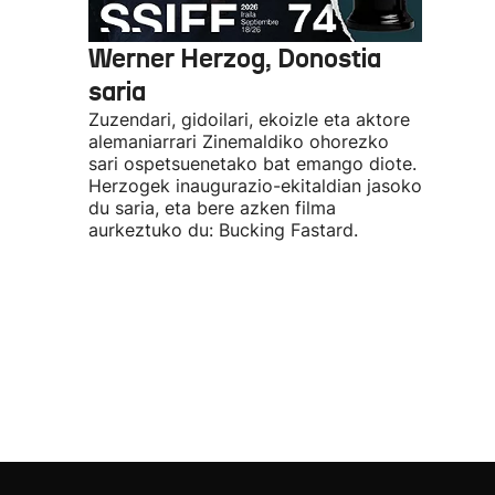
Werner Herzog, Donostia
saria
Zuzendari, gidoilari, ekoizle eta aktore
alemaniarrari Zinemaldiko ohorezko
sari ospetsuenetako bat emango diote.
Herzogek inaugurazio-ekitaldian jasoko
du saria, eta bere azken filma
aurkeztuko du: Bucking Fastard.