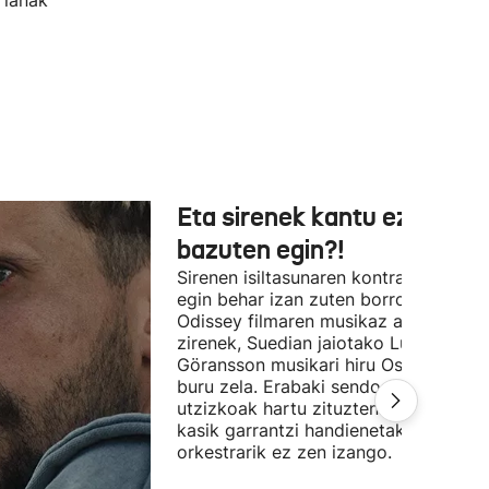
 lanak
Eta sirenek kantu ez
bazuten egin?!
Sirenen isiltasunaren kontra (edo alde
egin behar izan zuten borroka The
Odissey filmaren musikaz arduratu
zirenek, Suedian jaiotako Ludwig
Göransson musikari hiru Oscar saridu
buru zela. Erabaki sendoak, ezin
utzizkoak hartu zituzten. Lehengo et
kasik garrantzi handienetakoa:
orkestrarik ez zen izango.