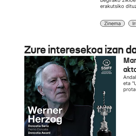
begirako zikloe
erakutsiko ditu
Zinema
I
Zure interesekoa izan d
Man
akto
Andal
eta "
prota