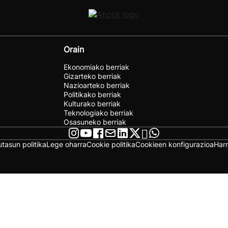
Orain
Ekonomiako berriak
Gizarteko berriak
Nazioarteko berriak
Politikako berriak
Kulturako berriak
Teknologiako berriak
Osasuneko berriak
utasun politika
Lege oharra
Cookie politika
Cookieen konfigurazioa
Har