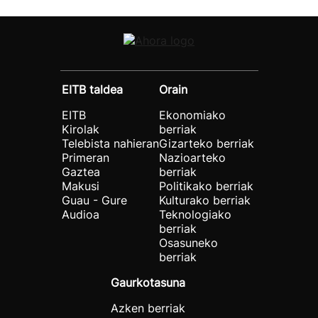
EITB taldea
Orain
EITB
Ekonomiako
Kirolak
berriak
Telebista nahieran
Gizarteko berriak
Primeran
Nazioarteko
Gaztea
berriak
Makusi
Politikako berriak
Guau - Gure
Kulturako berriak
Audioa
Teknologiako
berriak
Osasuneko
berriak
Gaurkotasuna
Azken berriak