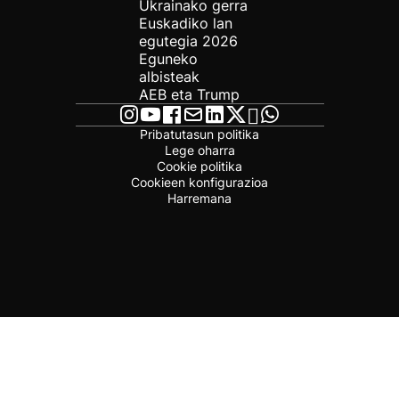
Ukrainako gerra
Euskadiko lan
egutegia 2026
Eguneko
albisteak
AEB eta Trump
Pribatutasun politika
Lege oharra
Cookie politika
Cookieen konfigurazioa
Harremana