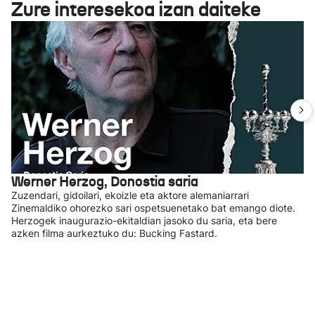
Zure interesekoa izan daiteke
Werner Herzog, Donostia saria
Zuzendari, gidoilari, ekoizle eta aktore alemaniarrari
Zinemaldiko ohorezko sari ospetsuenetako bat emango diote.
Herzogek inaugurazio-ekitaldian jasoko du saria, eta bere
azken filma aurkeztuko du: Bucking Fastard.