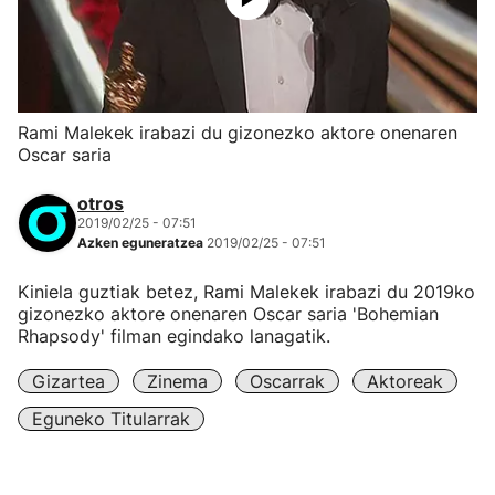
Rami Malekek irabazi du gizonezko aktore onenaren
Oscar saria
otros
2019/02/25 - 07:51
Azken eguneratzea
2019/02/25 - 07:51
Kiniela guztiak betez, Rami Malekek irabazi du 2019ko
gizonezko aktore onenaren Oscar saria 'Bohemian
Rhapsody' filman egindako lanagatik.
Gizartea
Zinema
Oscarrak
Aktoreak
Eguneko Titularrak