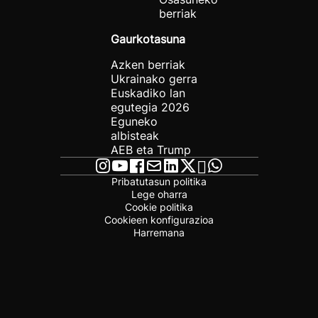
berriak
Gaurkotasuna
Azken berriak
Ukrainako gerra
Euskadiko lan
egutegia 2026
Eguneko
albisteak
AEB eta Trump
Pribatutasun politika
Lege oharra
Cookie politika
Cookieen konfigurazioa
Harremana