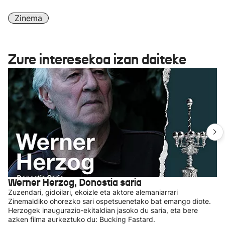
Zinema
Zure interesekoa izan daiteke
Werner Herzog, Donostia saria
Zuzendari, gidoilari, ekoizle eta aktore alemaniarrari
Zinemaldiko ohorezko sari ospetsuenetako bat emango diote.
Herzogek inaugurazio-ekitaldian jasoko du saria, eta bere
azken filma aurkeztuko du: Bucking Fastard.