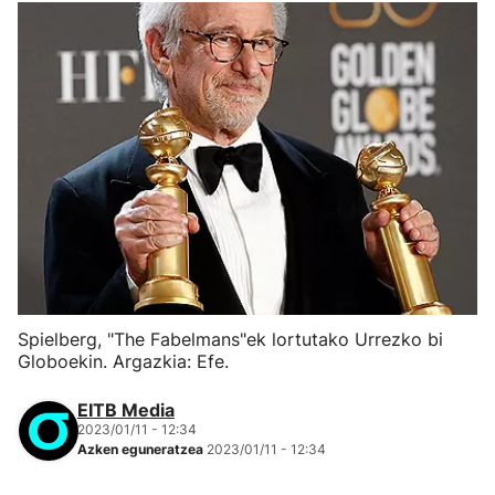
Spielberg, "The Fabelmans"ek lortutako Urrezko bi
Globoekin. Argazkia: Efe.
EITB Media
2023/01/11 - 12:34
Azken eguneratzea
2023/01/11 - 12:34