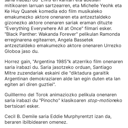
mitikoaren larruan sartzearren, eta Michelle Yeohk eta
Ke Huy Quanek komedia edo film musikaleko
emakumezko aktore onenaren eta antzeztaldeko
gizonezko aktore onenaren sariak eraman dituzte
"Everything Everywhere All at Once" filmari esker.
"Black Panther: Wakanda Forever" pelikulan Ramonda
erreginarena egitearren, Angela Bassetek
antzeztaldeko emakumezko aktore onenaren Urrezko
Globoa jaso du.
Horrez gain, "Argentina 1985"k atzerriko film onenaren
saria irabazi du. Saria jasotzeko orduan, Santiago
Mitre zuzendariak eskaini die "diktadura garaitik
Argentinan demokraziaren alde lan egin duten eta lan
egiten ari diren guztiei".
Guilllermo del Torok animaziozko pelikula onenaren
saria irabazi du "Pinocho" klasikoaren
stop-motion
eko
bertsioari esker.
Cecil B. Demile saria Eddie Murphyrentzt izan da,
beraren ibilbidearen omenez.