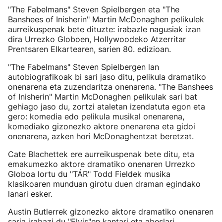
"The Fabelmans" Steven Spielbergen eta "The
Banshees of Inisherin" Martin McDonaghen pelikulek
aurreikuspenak bete dituzte: irabazle nagusiak izan
dira Urrezko Globoen, Hollywoodeko Atzerritar
Prentsaren Elkartearen, sarien 80. edizioan.
"The Fabelmans" Steven Spielbergen lan
autobiografikoak bi sari jaso ditu, pelikula dramatiko
onenarena eta zuzendaritza onenarena. "The Banshees
of Inisherin" Martin McDonaghen pelikulak sari bat
gehiago jaso du, zortzi ataletan izendatuta egon eta
gero: komedia edo pelikula musikal onenarena,
komediako gizonezko aktore onenarena eta gidoi
onenarena, azken hori McDonaghentzat beretzat.
Cate Blachettek ere aurreikuspenak bete ditu, eta
emakumezko aktore dramatiko onenaren Urrezko
Globoa lortu du "TÁR" Todd Fieldek musika
klasikoaren munduan girotu duen draman egindako
lanari esker.
Austin Butlerrek gizonezko aktore dramatiko onenaren
saria irabazi du "Elvis"en kantari eta abeslari