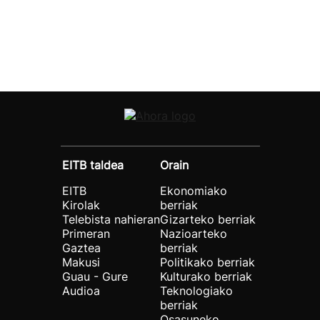
EITB taldea
Orain
EITB
Ekonomiako
Kirolak
berriak
Telebista nahieran
Gizarteko berriak
Primeran
Nazioarteko
Gaztea
berriak
Makusi
Politikako berriak
Guau - Gure
Kulturako berriak
Audioa
Teknologiako
berriak
Osasuneko