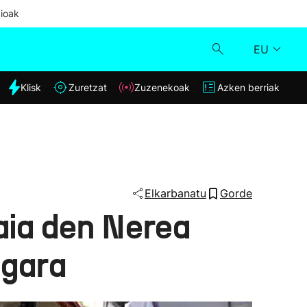
ioak
EU
dia
Klisk
Zuretzat
Zuzenekoak
Azken berriak
Klisk
Zuzenekoak
Zuretzat
Elkarbanatu
Gorde
aia den Nerea
Azken berriak
 gara