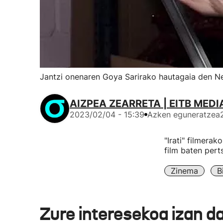
Jantzi onenaren Goya Sarirako hautagaia den Nere
AIZPEA ZEARRETA | EITB MEDI
2023/02/04 - 15:39
Azken eguneratzea
"Irati" filmera
film baten pert
Zinema
B
Zure interesekoa izan d