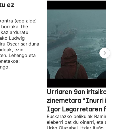
tu ez
 kontra (edo alde)
n borroka The
ikaz arduratu
otako Ludwig
iru Oscar sariduna
ndoak, ezin
ten. Lehengo eta
enetakoa:
ango.
Urriaren 9an iritsiko da
zinemetara “Inurri itsuak”
Igor Legarretaren filma
Euskarazko pelikulak Ramiro Pinillare
eleberri bat du oinarri, eta antzeztald
Urko Olazabal, Itziar Ituño, Josean