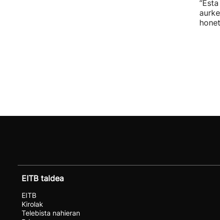
“Esta
aurke
honet
EITB taldea
EITB
Kirolak
Telebista nahieran