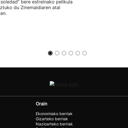
 soledad” bere estreinako pelikula
ztuko du Zinemaldiaren atal
an.
Orain
Ekonomiako berriak
Gizarteko berriak
Nazioarteko berriak