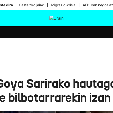
|
|
ste dira
Gasteizko jaiak
Migrazio-krisia
AEB-Iran negoziaz
tura
Ikusmiran
Egural
Osasuna
Teknologia
Goya Sarirako hautag
le bilbotarrarekin izan