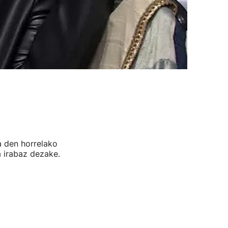
ua den horrelako
a irabaz dezake.