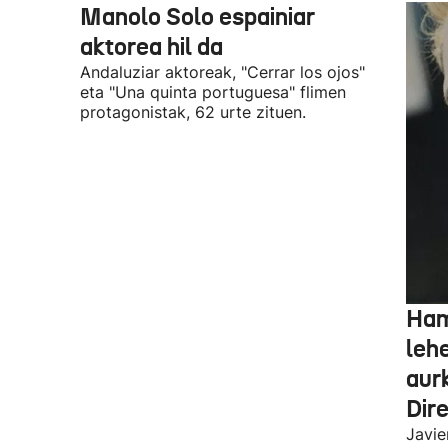
Manolo Solo espainiar
aktorea hil da
Andaluziar aktoreak, "Cerrar los ojos"
eta "Una quinta portuguesa" flimen
protagonistak, 62 urte zituen.
Ham
leh
aur
Dir
Javie