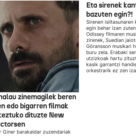
Eta sirenek kan
bazuten egin?!
Sirenen isiltasunaren
egin behar izan zute
Odissey filmaren mus
zirenek, Suedian jai
Göransson musikari h
buru zela. Erabaki se
utzizkoak hartu zituz
kasik garrantzi handi
orkestrarik ez zen iz
alau zinemagilek beren
en edo bigarren filmak
keztuko dituzte New
ectorsen
r Giner barakaldar zuzendariak