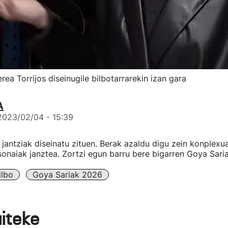
a Torrijos diseinugile bilbotarrarekin izan gara
A
2023/02/04 - 15:39
ko jantziak diseinatu zituen. Berak azaldu digu zein konplex
sonaiak janztea. Zortzi egun barru bere bigarren Goya Sari
ilbo
Goya Sariak 2026
aiteke