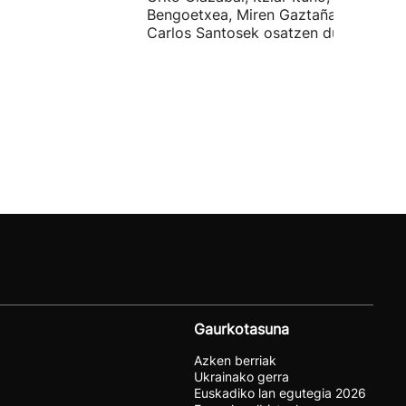
Bengoetxea, Miren Gaztañaga eta
Carlos Santosek osatzen dute.
Gaurkotasuna
Azken berriak
Ukrainako gerra
Euskadiko lan egutegia 2026