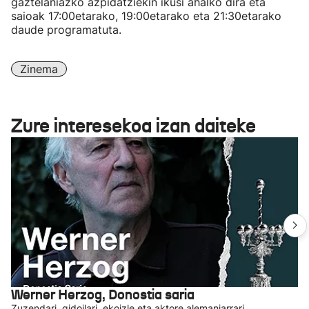
gaztelaniazko azpidatziekin ikusi ahalko dira eta
saioak 17:00etarako, 19:00etarako eta 21:30etarako
daude programatuta.
Zinema
Zure interesekoa izan daiteke
Werner Herzog, Donostia saria
Zuzendari, gidoilari, ekoizle eta aktore alemaniarrari