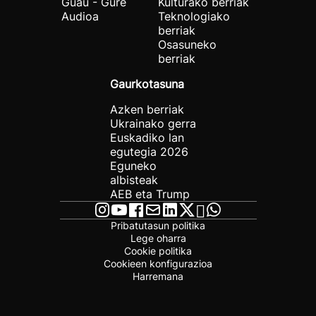
Guau - Gure
Kulturako berriak
Audioa
Teknologiako
berriak
Osasuneko
berriak
Gaurkotasuna
Azken berriak
Ukrainako gerra
Euskadiko lan
egutegia 2026
Eguneko
albisteak
AEB eta Trump
Pribatutasun politika
Lege oharra
Cookie politika
Cookieen konfigurazioa
Harremana