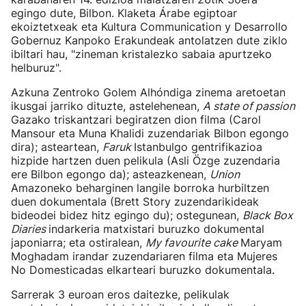
egingo dute, Bilbon. Klaketa Árabe egiptoar
ekoiztetxeak eta Kultura Communication y Desarrollo
Gobernuz Kanpoko Erakundeak antolatzen dute ziklo
ibiltari hau, "zineman kristalezko sabaia apurtzeko
helburuz".
Azkuna Zentroko Golem Alhóndiga zinema aretoetan
ikusgai jarriko dituzte, astelehenean,
A state of passion
Gazako triskantzari begiratzen dion filma (Carol
Mansour eta Muna Khalidi zuzendariak Bilbon egongo
dira); asteartean,
Faruk
Istanbulgo gentrifikazioa
hizpide hartzen duen pelikula (Asli Özge zuzendaria
ere Bilbon egongo da); asteazkenean,
Union
Amazoneko beharginen langile borroka hurbiltzen
duen dokumentala (Brett Story zuzendarikideak
bideodei bidez hitz egingo du); ostegunean,
Black Box
Diaries
indarkeria matxistari buruzko dokumental
japoniarra; eta ostiralean,
My favourite cake
Maryam
Moghadam irandar zuzendariaren filma eta Mujeres
No Domesticadas elkarteari buruzko dokumentala.
Sarrerak 3 euroan eros daitezke, pelikulak