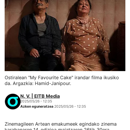
Ostiralean "My Favourite Cake" irandar filma ikusiko
da. Argazkia: Hamid-Janipour.
N. V. | EITB Media
2025/05/26 - 12:35
Azken eguneratzea
2025/05/26 - 12:35
Zinemagileen Artean emakumeek egindako zinema
karabanaren 14. edizioa maiatzaren 26tik 30era