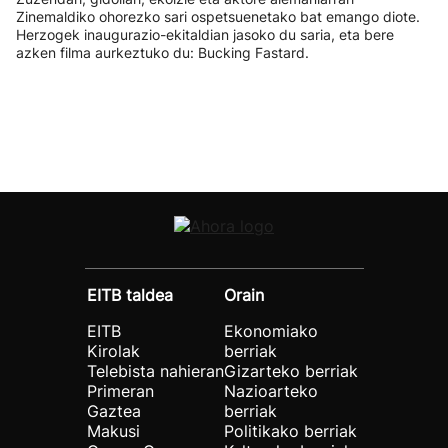
Zinemaldiko ohorezko sari ospetsuenetako bat emango diote.
Herzogek inaugurazio-ekitaldian jasoko du saria, eta bere
azken filma aurkeztuko du: Bucking Fastard.
EITB taldea
Orain
EITB
Ekonomiako
Kirolak
berriak
Telebista nahieran
Gizarteko berriak
Primeran
Nazioarteko
Gaztea
berriak
Makusi
Politikako berriak