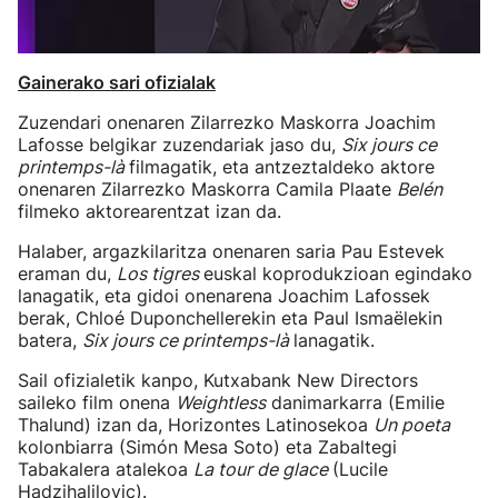
Gainerako sari ofizialak
Zuzendari onenaren Zilarrezko Maskorra Joachim
Lafosse belgikar zuzendariak jaso du,
Six jours ce
printemps-là
filmagatik, eta antzeztaldeko aktore
onenaren Zilarrezko Maskorra Camila Plaate
Belén
filmeko aktorearentzat izan da.
Halaber, argazkilaritza onenaren saria Pau Estevek
eraman du,
Los tigres
euskal koprodukzioan egindako
lanagatik, eta gidoi onenarena Joachim Lafossek
berak, Chloé Duponchellerekin eta Paul Ismaëlekin
batera,
Six jours ce printemps-là
lanagatik.
Sail ofizialetik kanpo, Kutxabank New Directors
saileko film onena
Weightless
danimarkarra (Emilie
Thalund) izan da, Horizontes Latinosekoa
Un poeta
kolonbiarra (Simón Mesa Soto) eta Zabaltegi
Tabakalera atalekoa
La tour de glace
(Lucile
Hadzihalilovic).