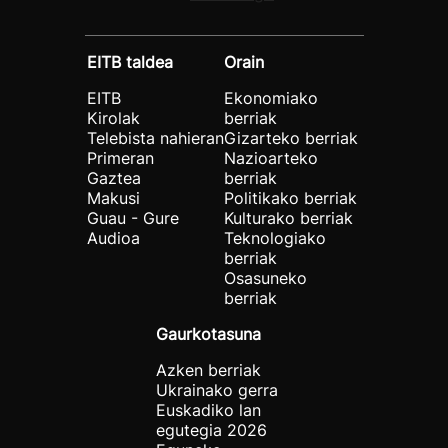
EITB taldea
Orain
EITB
Ekonomiako
Kirolak
berriak
Telebista nahieran
Gizarteko berriak
Primeran
Nazioarteko
Gaztea
berriak
Makusi
Politikako berriak
Guau - Gure
Kulturako berriak
Audioa
Teknologiako
berriak
Osasuneko
berriak
Gaurkotasuna
Azken berriak
Ukrainako gerra
Euskadiko lan
egutegia 2026