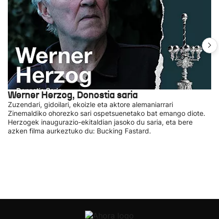
Werner Herzog, Donostia saria
Zuzendari, gidoilari, ekoizle eta aktore alemaniarrari
Zinemaldiko ohorezko sari ospetsuenetako bat emango diote.
Herzogek inaugurazio-ekitaldian jasoko du saria, eta bere
azken filma aurkeztuko du: Bucking Fastard.