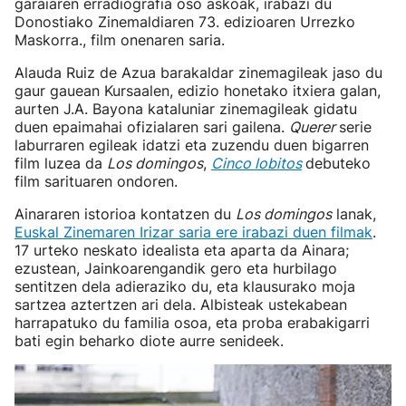
garaiaren erradiografia oso askoak, irabazi du
Donostiako Zinemaldiaren 73. edizioaren Urrezko
Maskorra., film onenaren saria.
Alauda Ruiz de Azua barakaldar zinemagileak jaso du
gaur gauean Kursaalen, edizio honetako itxiera galan,
aurten J.A. Bayona kataluniar zinemagileak gidatu
duen epaimahai ofizialaren sari gailena.
Querer
serie
laburraren egileak idatzi eta zuzendu duen bigarren
film luzea da
Los domingos
,
Cinco lobitos
debuteko
film sarituaren ondoren.
Ainararen istorioa kontatzen du
Los domingos
lanak,
Euskal Zinemaren Irizar saria ere irabazi duen filmak
.
17 urteko neskato idealista eta aparta da Ainara;
ezustean, Jainkoarengandik gero eta hurbilago
sentitzen dela adieraziko du, eta klausurako moja
sartzea aztertzen ari dela. Albisteak ustekabean
harrapatuko du familia osoa, eta proba erabakigarri
bati egin beharko diote aurre senideek.