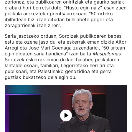
zorionez, eta publikoaren oniritziak eta gaurko sariak
erabaki hori berretsi dute. “Hustu egin naiz”, esan zuen
pelikula aurkezteko prentsaurrekoan, “50 urteko
ibilbidean bizi izan ditudan bi hilabete gogor eta
zoragarrienak izan ziren”.
Saria jasotzeko orduan, Soroizek publikoaren babes
estu eta ozena jaso du, eta eskerrak eman dizkie Aitor
Arregi eta Jose Mari Goenaga zuzendariei, “50 urtean
egin didaten saria handiena” izan baita
Maspalomas
.
Soroizek eskerrak eman dizkie, halaber, pelikularen
lantalde osoari, familiari, Legorretako herriari eta
publikoari, eta Palestinako genozidioa eta gerra
guztiak bukatzeko deia egin du.