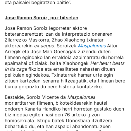
eta paisaiei begiratzen baitie”.
Jose Ramon Soroiz, poz bitsetan
Jose Ramon Soroiz legorretar aktore
beteranoarentzat izan da interpretazio onenaren
Zilarrezko Maskorra, Zhao Xiaohong txinatar
aktorearekin
ex aequo
. Soroizek
Maspalomas
Aitor
Arregik eta Jose Mari Goenagak zuzendu duten
filmean egindako lan erraldoia azpimarratu du horrela
epaimahai ofizialak, baita Xiaohongek
Her heart beats
in its cage
fikzioa eta errealitatea nahasten dituen
pelikulan egindakoa. Txinatarrak hamar urte egin
zituen kartzelan, senarra hiltzeagatik, eta filmean bere
burua gorpuztu du bere historia kontatzeko.
Bestalde, Soroiz Vicente da
Maspalomas
moriartitarren filmean, bikotekidearekin hautsi
ondoren Kanaria Handiko herri horretan gustuko duen
bizimodua egiten hasi den 76 urteko gizon
homosexuala. Istripu batek Donostiara itzultzera
behartuko du, eta han aspaldi abandonatu zuen