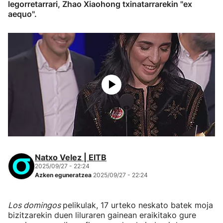
legorretarrari, Zhao Xiaohong txinatarrarekin "ex
aequo".
Natxo Velez | EITB
2025/09/27 - 22:24
Azken eguneratzea
2025/09/27 - 22:24
Los domingos
pelikulak, 17 urteko neskato batek moja
bizitzarekin duen liluraren gainean eraikitako gure