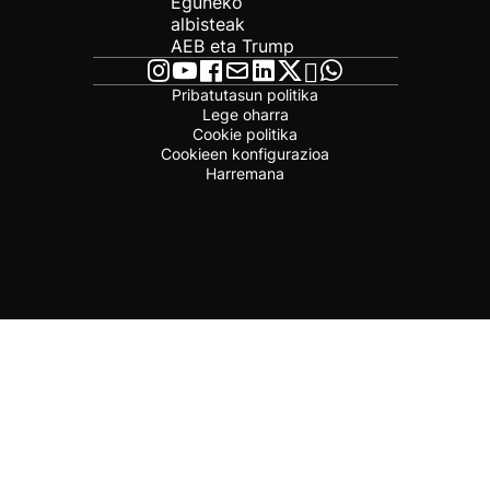
Eguneko
albisteak
AEB eta Trump
Pribatutasun politika
Lege oharra
Cookie politika
Cookieen konfigurazioa
Harremana