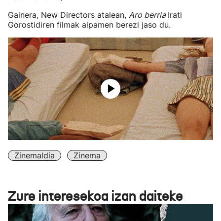
Gainera, New Directors atalean,
Aro berria
Irati
Gorostidiren filmak aipamen berezi jaso du.
Zinemaldia
Zinema
Zure interesekoa izan daiteke