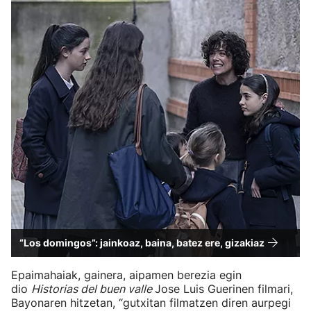
“Los domingos”: jainkoaz, baina, batez ere, gizakiaz
Epaimahaiak, gainera, aipamen berezia egin
dio
Historias del buen valle
Jose Luis Guerinen filmari,
Bayonaren hitzetan, “gutxitan filmatzen diren aurpegi