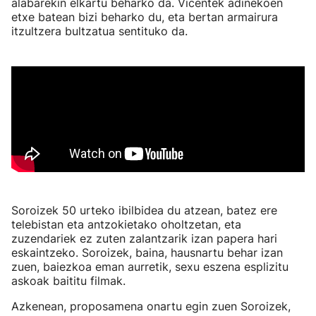
alabarekin elkartu beharko da. Vicentek adinekoen
etxe batean bizi beharko du, eta bertan armairura
itzultzera bultzatua sentituko da.
Soroizek 50 urteko ibilbidea du atzean, batez ere
telebistan eta antzokietako oholtzetan, eta
zuzendariek ez zuten zalantzarik izan papera hari
eskaintzeko. Soroizek, baina, hausnartu behar izan
zuen, baiezkoa eman aurretik, sexu eszena esplizitu
askoak baititu filmak.
Azkenean, proposamena onartu egin zuen Soroizek,