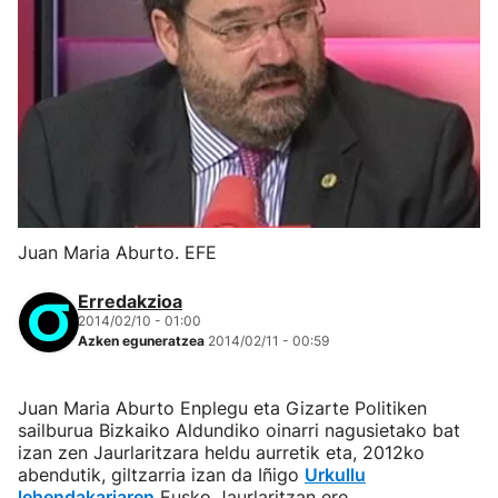
Juan Maria Aburto. EFE
Erredakzioa
2014/02/10 - 01:00
Azken eguneratzea
2014/02/11 - 00:59
Juan Maria Aburto Enplegu eta Gizarte Politiken
sailburua Bizkaiko Aldundiko oinarri nagusietako bat
izan zen Jaurlaritzara heldu aurretik eta, 2012ko
abendutik, giltzarria izan da Iñigo
Urkullu
lehendakariaren
Eusko Jaurlaritzan ere.