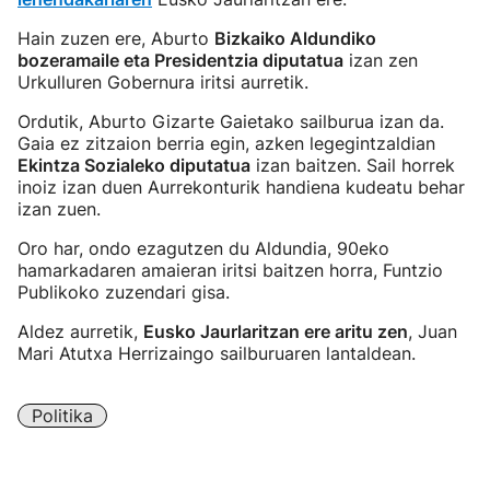
Hain zuzen ere, Aburto
Bizkaiko Aldundiko
bozeramaile eta Presidentzia diputatua
izan zen
Urkulluren Gobernura iritsi aurretik.
Ordutik, Aburto Gizarte Gaietako sailburua izan da.
Gaia ez zitzaion berria egin, azken legegintzaldian
Ekintza Sozialeko diputatua
izan baitzen. Sail horrek
inoiz izan duen Aurrekonturik handiena kudeatu behar
izan zuen.
Oro har, ondo ezagutzen du Aldundia, 90eko
hamarkadaren amaieran iritsi baitzen horra, Funtzio
Publikoko zuzendari gisa.
Aldez aurretik,
Eusko Jaurlaritzan ere aritu zen
, Juan
Mari Atutxa Herrizaingo sailburuaren lantaldean.
Politika