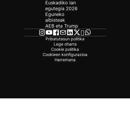
Euskadiko lan
egutegia 2026
Eguneko
albisteak
AEB eta Trump
Pribatutasun politika
Lege oharra
Cookie politika
Cookieen konfigurazioa
Harremana