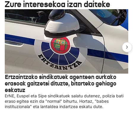
Zure interesekoa izan daiteke
Ertzaintzako sindikatuek agenteen aurkako
erasoak gaitzetsi dituzte, bitarteko gehiago
eskatuz
ErNE, Euspel eta Sipe sindikatuek salatu dutenez, polizia bati
eraso egitea ezin da "normal" bihurtu. Hortaz, "babes
instituzionala" eta lantaldea indartzea eskatu dute.