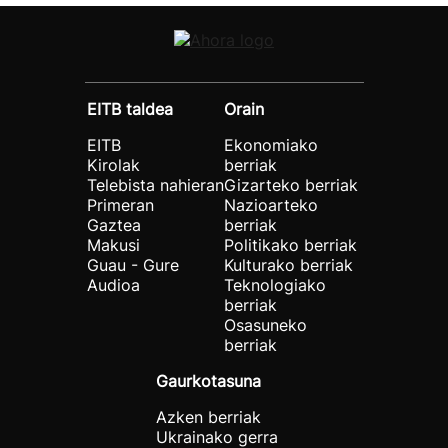
EITB taldea
Orain
EITB
Ekonomiako
Kirolak
berriak
Telebista nahieran
Gizarteko berriak
Primeran
Nazioarteko
Gaztea
berriak
Makusi
Politikako berriak
Guau - Gure
Kulturako berriak
Audioa
Teknologiako
berriak
Osasuneko
berriak
Gaurkotasuna
Azken berriak
Ukrainako gerra