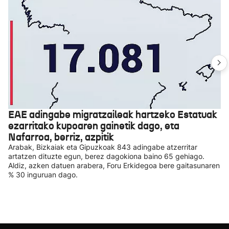
EAE adingabe migratzaileak hartzeko Estatuak
ezarritako kupoaren gainetik dago, eta
Nafarroa, berriz, azpitik
Arabak, Bizkaiak eta Gipuzkoak 843 adingabe atzerritar
artatzen dituzte egun, berez dagokiona baino 65 gehiago.
Aldiz, azken datuen arabera, Foru Erkidegoa bere gaitasunaren
% 30 inguruan dago.