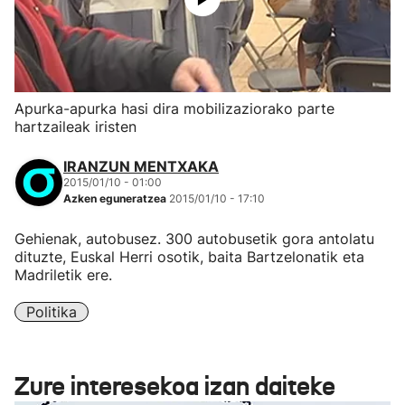
Apurka-apurka hasi dira mobilizaziorako parte
hartzaileak iristen
IRANZUN MENTXAKA
2015/01/10 - 01:00
Azken eguneratzea
2015/01/10 - 17:10
Gehienak, autobusez. 300 autobusetik gora antolatu
dituzte, Euskal Herri osotik, baita Bartzelonatik eta
Madriletik ere.
Politika
Zure interesekoa izan daiteke