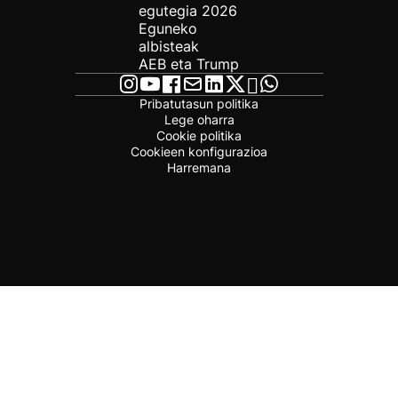
egutegia 2026
Eguneko
albisteak
AEB eta Trump
Pribatutasun politika
Lege oharra
Cookie politika
Cookieen konfigurazioa
Harremana