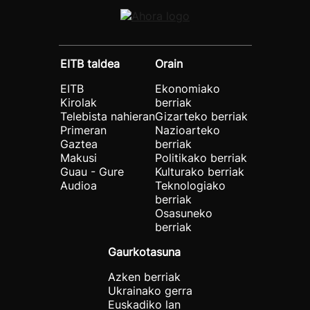
EITB taldea
Orain
EITB
Ekonomiako
Kirolak
berriak
Telebista nahieran
Gizarteko berriak
Primeran
Nazioarteko
Gaztea
berriak
Makusi
Politikako berriak
Guau - Gure
Kulturako berriak
Audioa
Teknologiako
berriak
Osasuneko
berriak
Gaurkotasuna
Azken berriak
Ukrainako gerra
Euskadiko lan