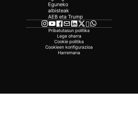
Eguneko
albisteak
AEB eta Trump
Pribatutasun politika
Lege oharra
Cookie politika
Cookieen konfigurazioa
Harremana