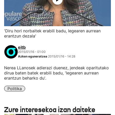
'Diru hori norbaitek erabili badu, legearen aurrean
erantzun dezala'
eitb
2015/01/16 - 01:00
Azken eguneratzea
2015/01/16 - 14:28
Nerea LLanosek adierazi duenez, jendeak oparitutako
dirua baten batek erabili badu, 'legearen aurrean
erantzun beharko du'.
Politika
Zure interesekoa izan daiteke