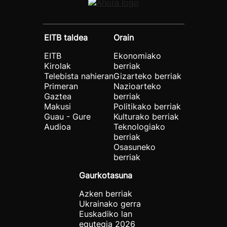
EITB taldea
Orain
EITB
Ekonomiako
Kirolak
berriak
Telebista nahieran
Gizarteko berriak
Primeran
Nazioarteko
Gaztea
berriak
Makusi
Politikako berriak
Guau - Gure
Kulturako berriak
Audioa
Teknologiako
berriak
Osasuneko
berriak
Gaurkotasuna
Azken berriak
Ukrainako gerra
Euskadiko lan
egutegia 2026