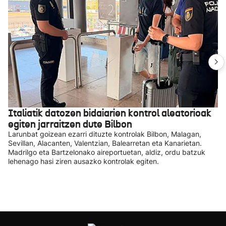
Italiatik datozen bidaiarien kontrol aleatorioak
egiten jarraitzen dute Bilbon
Larunbat goizean ezarri dituzte kontrolak Bilbon, Malagan,
Sevillan, Alacanten, Valentzian, Balearretan eta Kanarietan.
Madrilgo eta Bartzelonako aireportuetan, aldiz, ordu batzuk
lehenago hasi ziren ausazko kontrolak egiten.