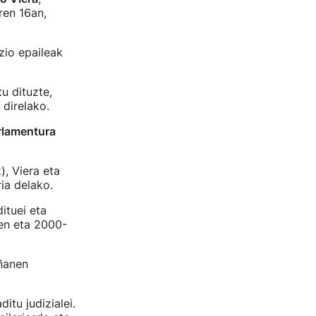
ren 16an,
zio epaileak
u dituzte,
 direlako.
rlamentura
), Viera eta
ia delako.
ituei eta
zen eta 2000-
ñanen
itu judizialei.