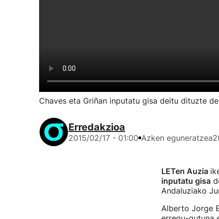
Chaves eta Griñan inputatu gisa deitu dituzte de
Erredakzioa
2015/02/17 - 01:00
Azken eguneratzea
2
LETen Auzia
ik
inputatu gisa
de
Andaluziako Jun
Alberto Jorge B
erregu-gutuna e