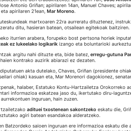
 Jose Antonio Griñan; apirilaren 14an, Manuel Chaves; apirila
; eta apirilaren 21ean,
Mar Moreno
.
teskundeak martxoaren 22ra aurreratu dituztenez, instruk
zeratu ditu, hasieran batean, otsailean egitekoak baitziren.
eko iturrien arabera, forupeko bost pertsona horiek inputat
teak ez lukeelako logikarik
izango eta boluntarioki aurkeztu
tzak argitu nahi dituzte eta, bide batez,
erregu-gutuna Pa
 haien kontrako auzirik abiarazi ez dezaten.
diputatuen akta dutelako, Chaves, Griñan (presidente ohiak
seilari ohiak) kasuan eta, Mar Morenori dagokionez, senatar
penak, halaber, Estatuko Kontu-Hartzailetza Orokorreko ad
tari informazioa eskatzea jaso du, ikertutako diru-lagunt
aurrekontuen inguruan, hain zuzen.
rtzailetzako
adituei txostenean sakontzeko
eskatu die, Gri
eztutako agiri batean esandakoa alderatzeko.
en Batzordeko saioen inguruan ere informazioa eskatu die ad