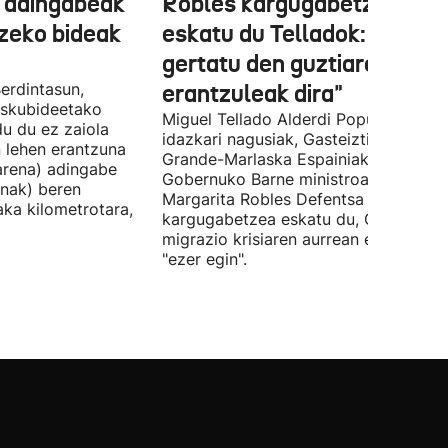
 adingabeak
Robles kargugabetzea
tzeko bideak
eskatu du Telladok: "Ceuta
gertatu den guztiaren
erdintasun,
erantzuleak dira"
 Eskubideetako
Miguel Tellado Alderdi Popularraren
u du ez zaiola
idazkari nagusiak, Gasteiztik, Fernan
n lehen erantzuna
Grande-Marlaska Espainiako
arena) adingabe
Gobernuko Barne ministroa eta
nak) beren
Margarita Robles Defentsa ministroa
laka kilometrotara,
kargugabetzea eskatu du, Ceutako
migrazio krisiaren aurrean ez dutelak
"ezer egin".