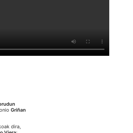
orudun
tonio
Griñan
oak dira,
o Viera
;