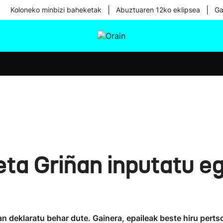
|
|
Koloneko minbizi baheketak
Abuztuaren 12ko eklipsea
Ga
tura
Ikusmiran
Egural
Osasuna
Teknologia
a Griñan inputatu eg
artean deklaratu behar dute. Gainera, epaileak beste hiru per