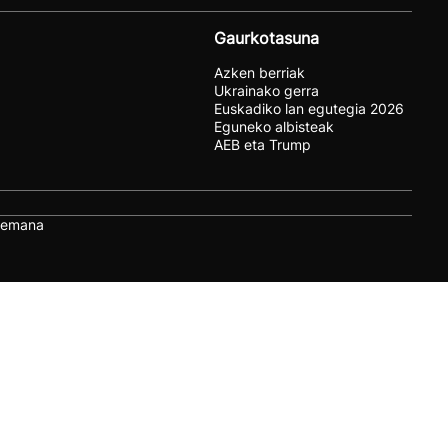
Gaurkotasuna
Azken berriak
Ukrainako gerra
Euskadiko lan egutegia 2026
Eguneko albisteak
AEB eta Trump
remana