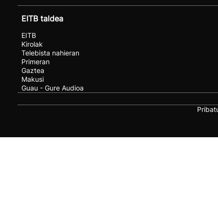
EITB taldea
EITB
Kirolak
Telebista nahieran
Primeran
Gaztea
Makusi
Guau - Gure Audioa
Pribat