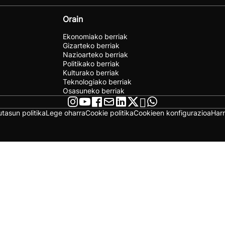
Orain
Ekonomiako berriak
Gizarteko berriak
Nazioarteko berriak
Politikako berriak
Kulturako berriak
Teknologiako berriak
Osasuneko berriak
utasun politika
Lege oharra
Cookie politika
Cookieen konfigurazioa
Har