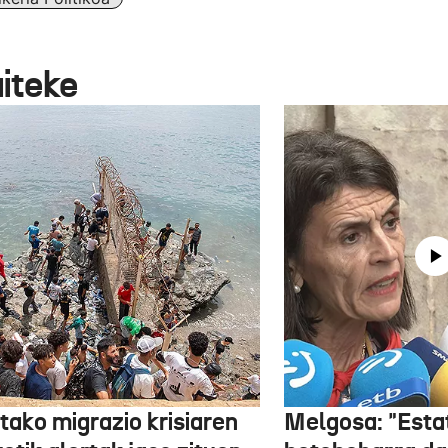
aiteke
tako migrazio krisiaren
Melgosa: "Esta