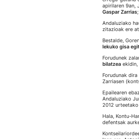
apirilaren 9an,
Gaspar Zarrias
Andaluziako hau
zitazioak ere at
Bestalde, Goren
lekuko gisa egi
Forudunek zalan
bilatzea
ekidin,
Forudunak dira 
Zarriasen (kont
Epailearen ebaz
Andaluziako Jun
2012 urteetako 
Hala, Kontu-Ha
defentsak aurk
Kontseilariorde