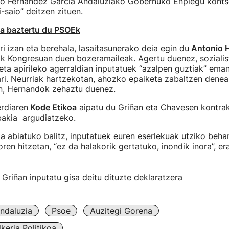
nio Fernandez Garcia Andaluziako Gobernuko Enplegu kontse
-saio” deitzen zituen.
ea baztertu du PSOEk
ri izan eta berehala, lasaitasunerako deia egin du
Antonio 
tak Kongresuan duen bozeramaileak. Agertu duenez, soziali
eta apirileko agerraldian inputatuek “azalpen guztiak” ema
ari. Neurriak hartzekotan, ahozko epaiketa zabaltzen dene
in, Hernandok zehaztu duenez.
rdiaren
Kode Etikoa
aipatu du Griñan eta Chavesen kontrak
bakia argudiatzeko.
 abiatuko balitz, inputatuek euren eserlekuak utziko behar
ren hitzetan, “ez da halakorik gertatuko, inondik inora”, era
Griñan inputatu gisa deitu dituzte deklaratzera
ndaluzia
Psoe
Auzitegi Gorena
keria Politikoa