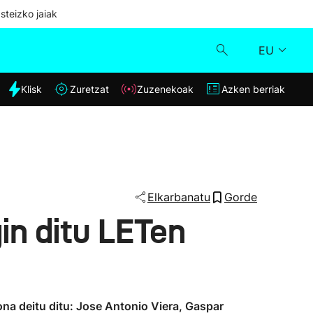
steizko jaiak
EU
dia
Klisk
Zuretzat
Zuzenekoak
Azken berriak
Klisk
Zuzenekoak
Zuretzat
Elkarbanatu
Gorde
in ditu LETen
Azken berriak
tsona deitu ditu: Jose Antonio Viera, Gaspar