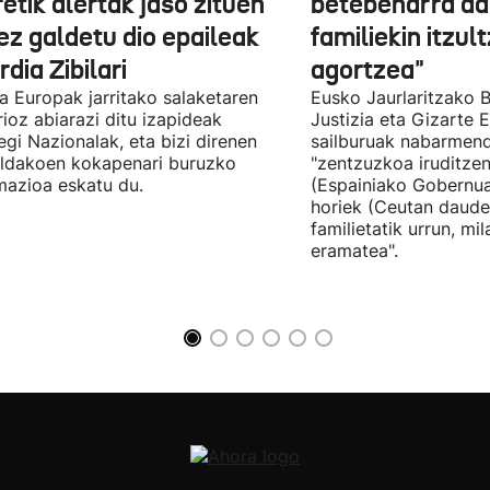
etik alertak jaso zituen
betebeharra da
ez galdetu dio epaileak
familiekin itzul
dia Zibilari
agortzea"
tia Europak jarritako salaketaren
Eusko Jaurlaritzako B
ioz abiarazi ditu izapideak
Justizia eta Gizarte
egi Nazionalak, eta bizi direnen
sailburuak nabarmend
ildakoen kokapenari buruzko
"zentzuzkoa iruditze
mazioa eskatu du.
(Espainiako Gobernu
horiek (Ceutan daude
familietatik urrun, mi
eramatea".