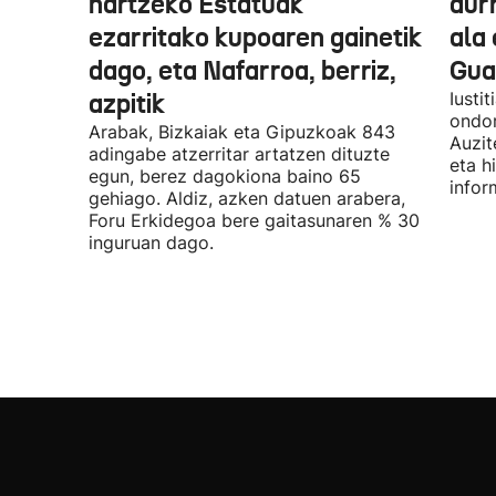
hartzeko Estatuak
aurr
ezarritako kupoaren gainetik
ala 
dago, eta Nafarroa, berriz,
Guar
azpitik
Iusti
ondor
Arabak, Bizkaiak eta Gipuzkoak 843
Auzit
adingabe atzerritar artatzen dituzte
eta h
egun, berez dagokiona baino 65
infor
gehiago. Aldiz, azken datuen arabera,
Foru Erkidegoa bere gaitasunaren % 30
inguruan dago.