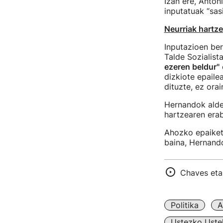
Izan ere, Anto
inputatuak “sasi
Neurriak hartz
Inputazioen ber
Talde Sozialis
ezeren beldur"
dizkiote epaile
dituzte, ez ora
Hernandok alde
hartzearen era
Ahozko epaiketa
baina, Hernando
Chaves eta 
Politika
A
Ustezko Ustel