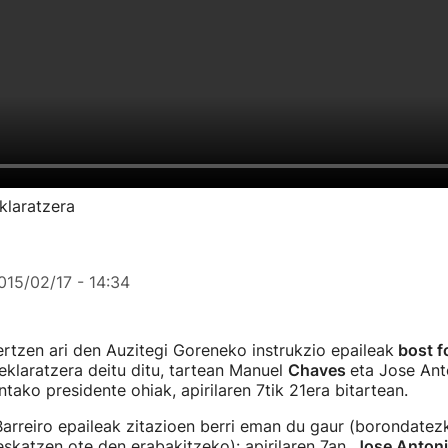
klaratzera
015/02/17 - 14:34
ertzen ari den Auzitegi Goreneko instrukzio epaileak
bost f
klaratzera deitu ditu, tartean Manuel
Chaves
eta Jose An
tako presidente ohiak, apirilaren 7tik 21era bitartean.
arreiro epaileak zitazioen berri eman du gaur (borondatezk
skatzen ote den erabakitzeko): apirilaren 7an,
Jose Antoni