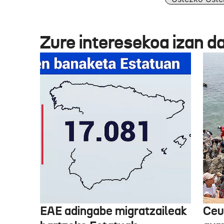
Zure interesekoa izan d
EAE adingabe migratzaileak
Ceu