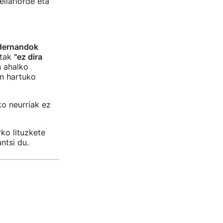
ilariorde eta
Hernandok
stak
"ez dira
n ahalko
an hartuko
o neurriak ez
ko lituzkete
ntsi du.