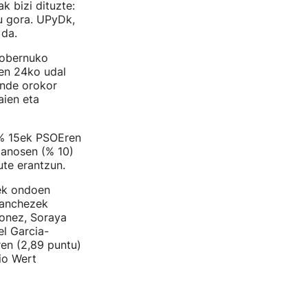
k bizi dituzte:
u gora. UPyDk,
 da.
 Gobernuko
ren 24ko udal
unde orokor
aien eta
 % 15ek PSOEren
danosen (% 10)
ute erantzun.
rek ondoen
Sanchezek
ionez, Soraya
l Garcia-
ren (2,89 puntu)
io Wert