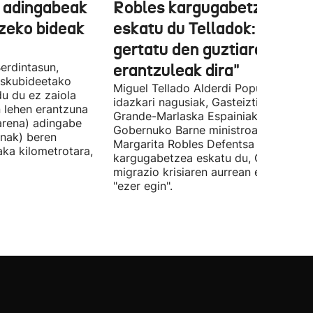
 adingabeak
Robles kargugabetzea
tzeko bideak
eskatu du Telladok: "Ceuta
gertatu den guztiaren
erdintasun,
erantzuleak dira"
 Eskubideetako
Miguel Tellado Alderdi Popularraren
u du ez zaiola
idazkari nagusiak, Gasteiztik, Fernan
n lehen erantzuna
Grande-Marlaska Espainiako
arena) adingabe
Gobernuko Barne ministroa eta
nak) beren
Margarita Robles Defentsa ministroa
laka kilometrotara,
kargugabetzea eskatu du, Ceutako
migrazio krisiaren aurrean ez dutelak
"ezer egin".