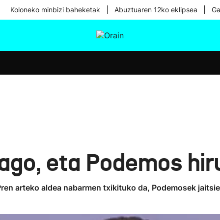
|
|
Koloneko minbizi baheketak
Abuztuaren 12ko eklipsea
Ga
tura
Ikusmiran
Egural
Osasuna
Teknologia
ago, eta Podemos hir
ren arteko aldea nabarmen txikituko da, Podemosek jaitsi