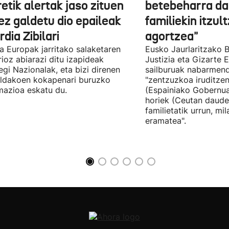
etik alertak jaso zituen
betebeharra da
ez galdetu dio epaileak
familiekin itzul
dia Zibilari
agortzea"
tia Europak jarritako salaketaren
Eusko Jaurlaritzako B
ioz abiarazi ditu izapideak
Justizia eta Gizarte
egi Nazionalak, eta bizi direnen
sailburuak nabarmend
ildakoen kokapenari buruzko
"zentzuzkoa iruditze
mazioa eskatu du.
(Espainiako Gobernu
horiek (Ceutan daude
familietatik urrun, mi
eramatea".