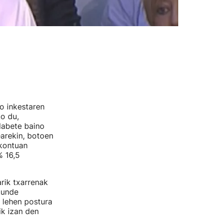
o inkestaren
ko du,
labete baino
earekin, botoen
 kontuan
% 16,5
rik txarrenak
kunde
 lehen postura
ik izan den