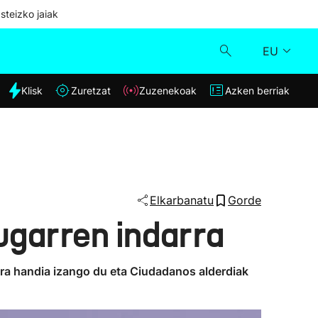
steizko jaiak
EU
dia
Klisk
Zuretzat
Zuzenekoak
Azken berriak
Klisk
Zuzenekoak
Zuretzat
Elkarbanatu
Gorde
ugarren indarra
Azken berriak
era handia izango du eta Ciudadanos alderdiak