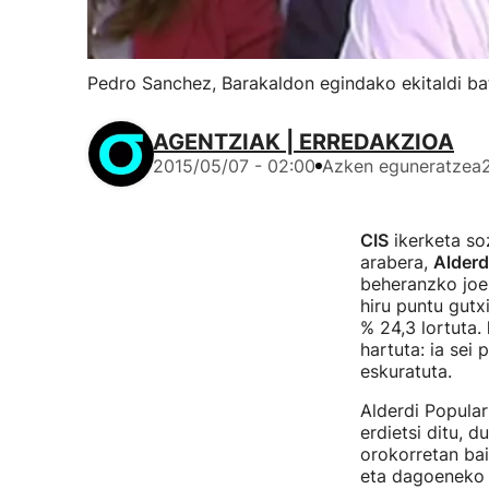
Pedro Sanchez, Barakaldon egindako ekitaldi ba
AGENTZIAK | ERREDAKZIOA
2015/05/07 - 02:00
Azken eguneratzea
CIS
ikerketa so
arabera,
Alderd
beheranzko joer
hiru puntu gut
% 24,3 lortuta.
hartuta: ia sei
eskuratuta.
Alderdi Popular
erdietsi ditu, 
orokorretan bai
eta dagoeneko b