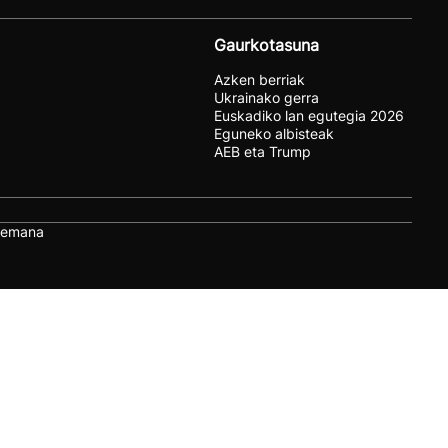
Gaurkotasuna
Azken berriak
Ukrainako gerra
Euskadiko lan egutegia 2026
Eguneko albisteak
AEB eta Trump
remana