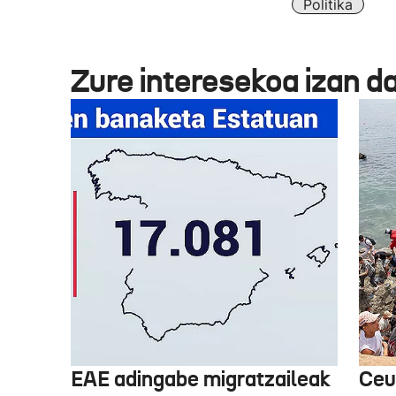
Politika
Zure interesekoa izan d
EAE adingabe migratzaileak
Ceu