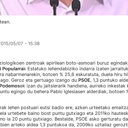
tean.
2015/05/07 - 15:38
ziologikoen zentroak apirilean boto-asmoari buruz egindak
i Popularra
k Estatuko lehendabiziko indarra izaten jarraitu
a nabarmenarekin, botoen % 25,6 eskuratuta, duela hiru hi
xiago. Geroz eta gertuago izango du
PSOE
, 1,3 puntuko ald
P
odemos
ek izan du jaitsierarik handiena, aurreko inkestak
 puntu egingo du behera Pablo Iglesiasen alderdiak, botoen 
rak lehen postuari eutsi badio ere, azken urteetako emaitza
duela urtebete baino bost puntu gutxiago eta 2011ko hautes
no ia 20 puntu gutxiago. Bestalde, PSOE asko gerturatu da
ien arteko aldea 1,3 puntukoa da, 2009ko uztailaz gerozt