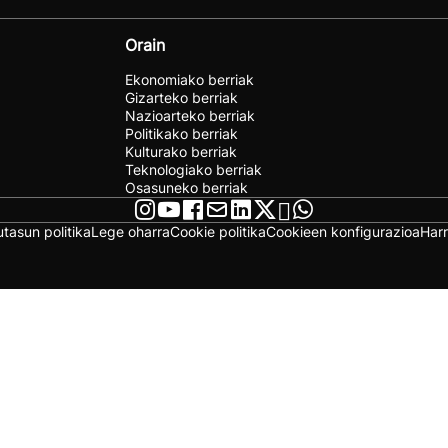
Orain
Ekonomiako berriak
Gizarteko berriak
Nazioarteko berriak
Politikako berriak
Kulturako berriak
Teknologiako berriak
Osasuneko berriak
utasun politika
Lege oharra
Cookie politika
Cookieen konfigurazioa
Har