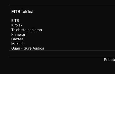
EITB taldea
EITB
Kirolak
Telebista nahieran
Primeran
Gaztea
Makusi
Guau - Gure Audioa
Pribat