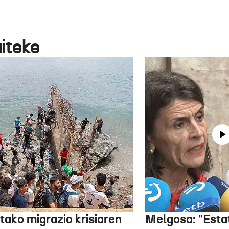
aiteke
tako migrazio krisiaren
Melgosa: "Esta