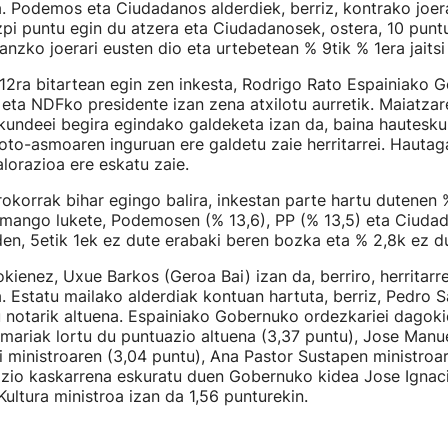
na. Podemos eta Ciudadanos alderdiek, berriz, kontrako joera
i puntu egin du atzera eta Ciudadanosek, ostera, 10 punt
anzko joerari eusten dio eta urtebetean % 9tik % 1era jaitsi
k 12ra bitartean egin zen inkesta, Rodrigo Rato Espainiako
eta NDFko presidente izan zena atxilotu aurretik. Maiatza
skundeei begira egindako galdeketa izan da, baina hautesk
to-asmoaren inguruan ere galdetu zaie herritarrei. Hautag
orazioa ere eskatu zaie.
okorrak bihar egingo balira, inkestan parte hartu dutenen
mango lukete, Podemosen (% 13,6), PP (% 13,5) eta Ciuda
den, 5etik 1ek ez dute erabaki beren bozka eta % 2,8k ez d
gokienez, Uxue Barkos (Geroa Bai) izan da, berriro, herritar
. Estatu mailako alderdiak kontuan hartuta, berriz, Pedro 
 notarik altuena. Espainiako Gobernuko ordezkariei dagok
ariak lortu du puntuazio altuena (3,37 puntu), Jose Manue
i ministroaren (3,04 puntu), Ana Pastor Sustapen ministroa
uazio kaskarrena eskuratu duen Gobernuko kidea Jose Ignac
ultura ministroa izan da 1,56 punturekin.