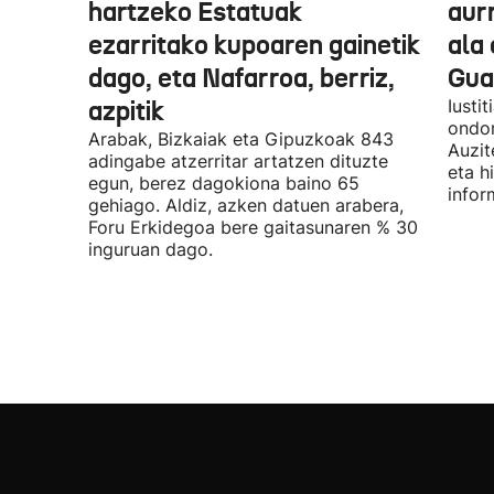
hartzeko Estatuak
aurr
ezarritako kupoaren gainetik
ala 
dago, eta Nafarroa, berriz,
Guar
azpitik
Iusti
ondor
Arabak, Bizkaiak eta Gipuzkoak 843
Auzit
adingabe atzerritar artatzen dituzte
eta h
egun, berez dagokiona baino 65
infor
gehiago. Aldiz, azken datuen arabera,
Foru Erkidegoa bere gaitasunaren % 30
inguruan dago.