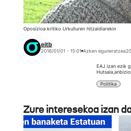
Oposizioa kritiko Urkulluren hitzaldiarekin
eitb
2016/01/01 - 15:01
Azken eguneratzea
20
EAJ izan ezik ga
Hutsala,anbizior
Politika
Zure interesekoa izan d