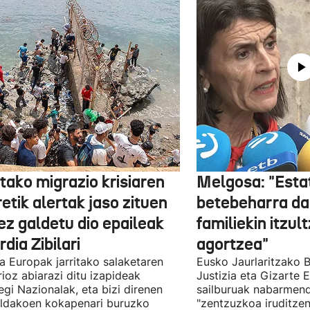
tako migrazio krisiaren
Melgosa: "Esta
etik alertak jaso zituen
betebeharra da
ez galdetu dio epaileak
familiekin itzul
dia Zibilari
agortzea"
tia Europak jarritako salaketaren
Eusko Jaurlaritzako B
ioz abiarazi ditu izapideak
Justizia eta Gizarte
egi Nazionalak, eta bizi direnen
sailburuak nabarmend
ildakoen kokapenari buruzko
"zentzuzkoa iruditze