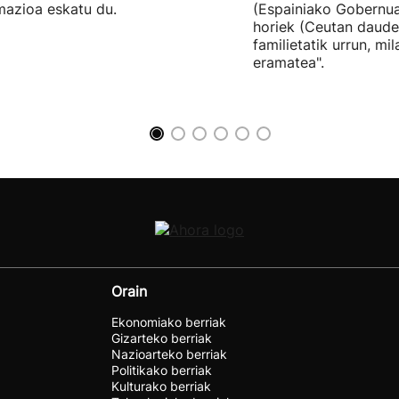
mazioa eskatu du.
(Espainiako Gobernu
horiek (Ceutan daude
familietatik urrun, mi
eramatea".
Orain
Ekonomiako berriak
Gizarteko berriak
Nazioarteko berriak
Politikako berriak
Kulturako berriak