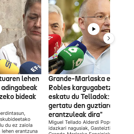
tuaren lehen
Grande-Marlaska eta
 adingabeak
Robles kargugabetzea
tzeko bideak
eskatu du Telladok: "Ceuta
gertatu den guztiaren
erdintasun,
erantzuleak dira"
 Eskubideetako
Miguel Tellado Alderdi Popularraren
u du ez zaiola
idazkari nagusiak, Gasteiztik, Fernan
n lehen erantzuna