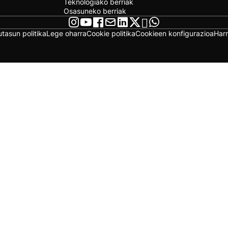
Teknologiako berriak
Osasuneko berriak
utasun politika
Lege oharra
Cookie politika
Cookieen konfigurazioa
Har