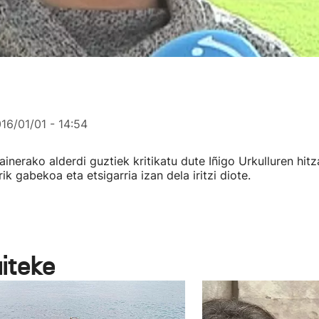
16/01/01 - 14:54
inerako alderdi guztiek kritikatu dute Iñigo Urkulluren hitza
ik gabekoa eta etsigarria izan dela iritzi diote.
aiteke