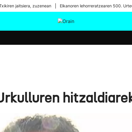
|
xikiren jaitsiera, zuzenean
Elkanoren lehorreratzearen 500. Urte
tura
Ikusmiran
Egural
Osasuna
Teknologia
Urkulluren hitzaldiare