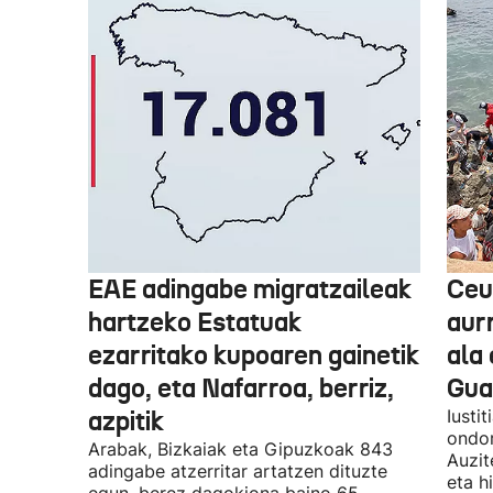
EAE adingabe migratzaileak
Ceu
hartzeko Estatuak
aurr
ezarritako kupoaren gainetik
ala 
dago, eta Nafarroa, berriz,
Guar
azpitik
Iusti
ondor
Arabak, Bizkaiak eta Gipuzkoak 843
Auzit
adingabe atzerritar artatzen dituzte
eta h