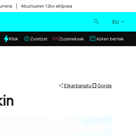
|
urrena
Abuztuaren 12ko eklipsea
EU
dia
Klisk
Zuretzat
Zuzenekoak
Azken berriak
Klisk
Zuzenekoak
Zuretzat
Elkarbanatu
Gorde
kin
Azken berriak