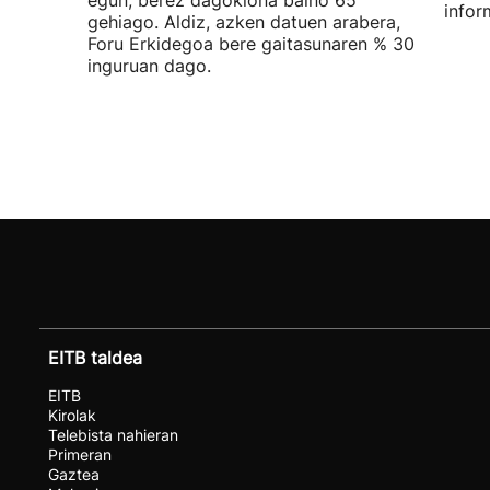
egun, berez dagokiona baino 65
infor
gehiago. Aldiz, azken datuen arabera,
Foru Erkidegoa bere gaitasunaren % 30
inguruan dago.
EITB taldea
EITB
Kirolak
Telebista nahieran
Primeran
Gaztea