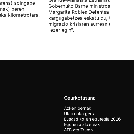
Grande-Marlaska Espainiako
arena) adingabe
Gobernuko Barne ministroa eta
nak) beren
Margarita Robles Defentsa ministroa
laka kilometrotara,
kargugabetzea eskatu du, Ceutako
migrazio krisiaren aurrean ez dutelak
"ezer egin".
Gaurkotasuna
Azken berriak
Ukrainako gerra
Euskadiko lan egutegia 2026
Eguneko albisteak
AEB eta Trump