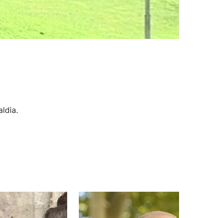
ldia.