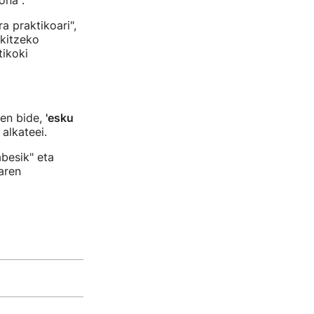
ona".
 praktikoari",
akitzeko
ikoki
ten bide,
'esku
alkateei.
besik" eta
aren