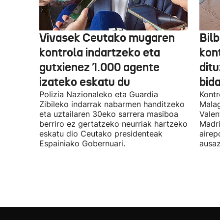
Vivasek Ceutako mugaren
Bil
kontrola indartzeko eta
kont
gutxienez 1.000 agente
ditu
izateko eskatu du
bida
Polizia Nazionaleko eta Guardia
Kontr
Zibileko indarrak nabarmen handitzeko
Malag
eta uztailaren 30eko sarrera masiboa
Valen
berriro ez gertatzeko neurriak hartzeko
Madri
eskatu dio Ceutako presidenteak
airep
Espainiako Gobernuari.
ausaz