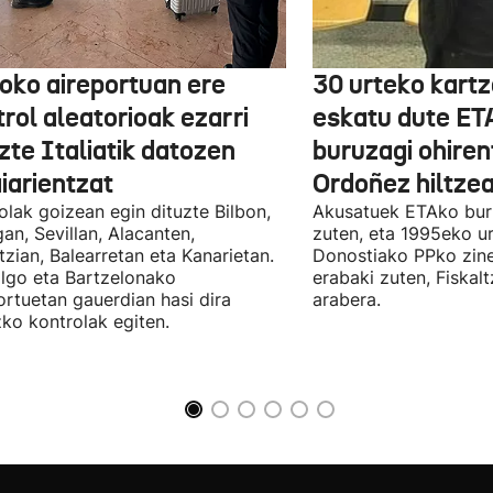
boko aireportuan ere
30 urteko kartz
rol aleatorioak ezarri
eskatu dute ET
zte Italiatik datozen
buruzagi ohiren
iarientzat
Ordoñez hiltzea
olak goizean egin dituzte Bilbon,
Akusatuek ETAko bur
an, Sevillan, Alacanten,
zuten, eta 1995eko ur
tzian, Balearretan eta Kanarietan.
Donostiako PPko zine
lgo eta Bartzelonako
erabaki zuten, Fiskal
ortuetan gauerdian hasi dira
arabera.
ko kontrolak egiten.