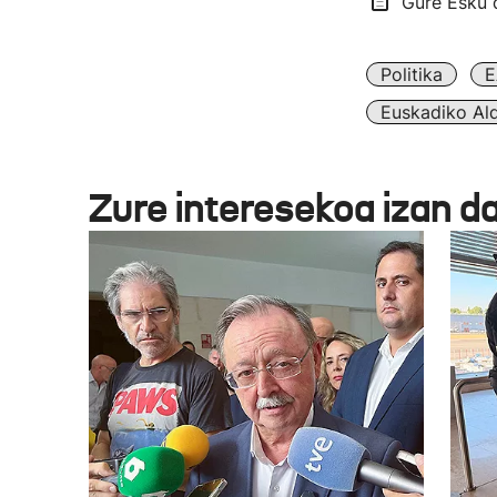
Gure Esku d
Politika
E
Euskadiko Ald
Zure interesekoa izan d