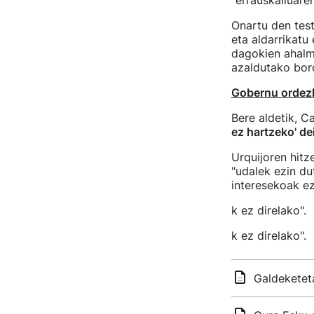
"errauskailuare
Onartu den test
eta aldarrikatu
dagokien ahalm
azaldutako bor
Gobernu ordezk
Bere aldetik, C
ez hartzeko' de
Urquijoren hitz
"udalek ezin du
interesekoak ez
k ez direlako".
k ez direlako".
Galdeketeta