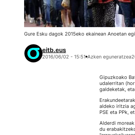
Gure Esku dagok 2015eko ekainean Anoetan egin
eitb.eus
2016/06/02 - 15:51
Azken eguneratzea
2
Gipuzkoako Bat
udalerritan (ho
galdeketak, eta
Erakundeetarak
aldeko iritzia 
PSE eta PPk, et
Alderdi moreak 
du erabakitzeko