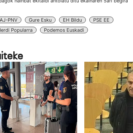
agok hainbat ekitaldi antolatu ditu ekainaren 5ari begira
AJ-PNV
Gure Esku
EH Bildu
PSE EE
erdi Popularra
Podemos Euskadi
aiteke