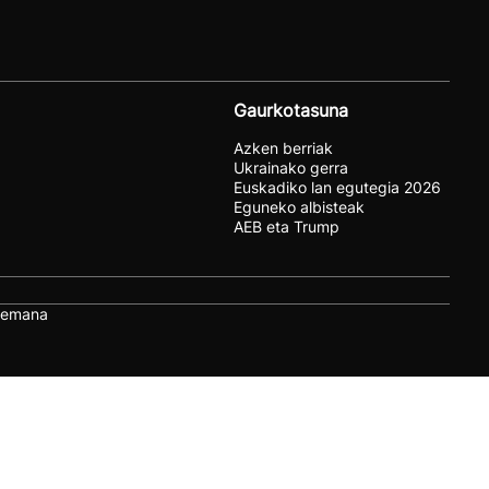
Gaurkotasuna
Azken berriak
Ukrainako gerra
Euskadiko lan egutegia 2026
Eguneko albisteak
AEB eta Trump
remana