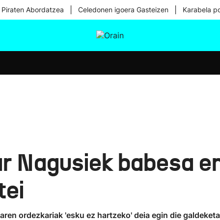
|
|
 Piraten Abordatzea
Celedonen igoera Gasteizen
Karabela p
tura
Ikusmiran
Egural
Osasuna
Teknologia
r Nagusiek babesa e
tei
ren ordezkariak 'esku ez hartzeko' deia egin die galdeketak