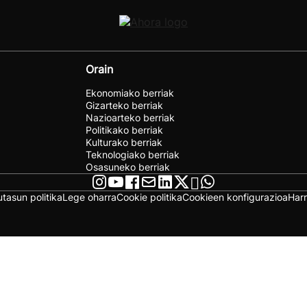
Orain
Ekonomiako berriak
Gizarteko berriak
Nazioarteko berriak
Politikako berriak
Kulturako berriak
Teknologiako berriak
Osasuneko berriak
utasun politika
Lege oharra
Cookie politika
Cookieen konfigurazioa
Har