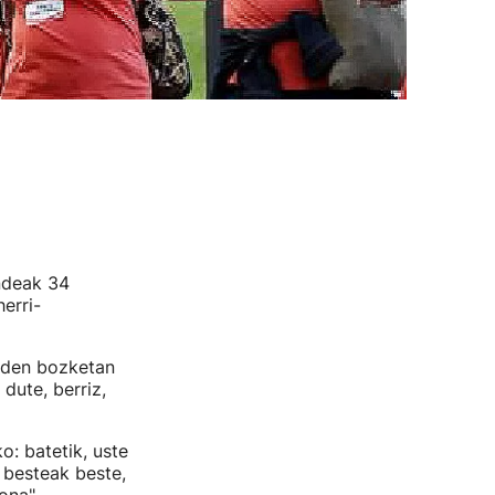
deak 34
erri-
 den bozketan
dute, berriz,
: batetik, uste
 besteak beste,