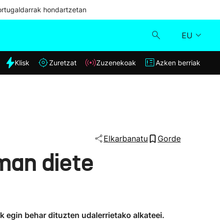
ortugaldarrak hondartzetan
EU
dia
Klisk
Zuretzat
Zuzenekoak
Azken berriak
Klisk
Zuzenekoak
Zuretzat
Elkarbanatu
Gorde
man diete
Azken berriak
 egin behar dituzten udalerrietako alkateei.