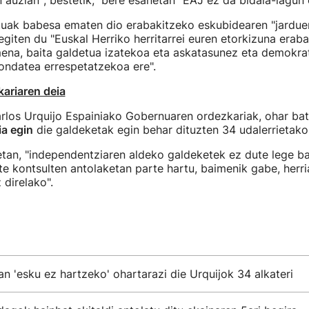
n auzian"; bestetik, bere esanetan "EAJ ez da bidaia-lagun 
uak babesa ematen dio erabakitzeko eskubidearen "jarduera
 egiten du "Euskal Herriko herritarrei euren etorkizuna erab
ena, baita galdetua izatekoa eta askatasunez eta demokrat
ondatea errespetatzekoa ere".
ariaren deia
arlos Urquijo Espainiako Gobernuaren ordezkariak, ohar ba
ia egin
die galdeketak egin behar dituzten 34 udalerrietako 
etan, "independentziaren aldeko galdeketek ez dute lege ba
te kontsulten antolaketan parte hartu, baimenik gabe, herri
 direlako".
n 'esku ez hartzeko' ohartarazi die Urquijok 34 alkateri