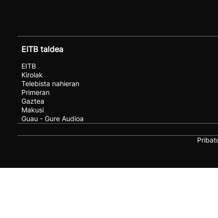
EITB taldea
EITB
Kirolak
Telebista nahieran
Primeran
Gaztea
Makusi
Guau - Gure Audioa
Pribat