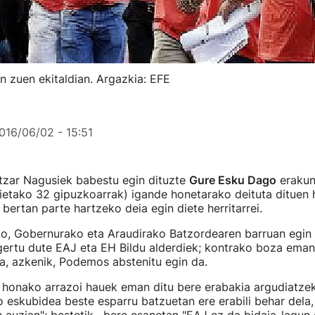
 zuen ekitaldian. Argazkia: EFE
016/06/02 - 15:51
zar Nagusiek babestu egin dituzte
Gure Esku Dago
erakun
rietako 32 gipuzkoarrak) igande honetarako deituta dituen h
 bertan parte hartzeko deia egin diete herritarrei.
o, Gobernurako eta Araudirako Batzordearen barruan egin
agertu dute EAJ eta EH Bildu alderdiek; kontrako boza eman 
a, azkenik, Podemos abstenitu egin da.
honako arrazoi hauek eman ditu bere erabakia argudiatzeko
 eskubidea beste esparru batzuetan ere erabili behar dela,