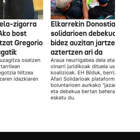
ela-zigorra
Elkarrekin Donostia afari
Ako bost
solidarioen debekua helegi
tzat Gregorio
bidez auzitan jartzea
gatik
aztertzen ari da
uzagitza osatzen
Araua neurrigabea dela eta zalantza
tarrilean
oinarri juridikoak dituela uste du
gotzia hiltzea
koalizioak. EH Bilduk, berriz, Kaleko
tzaren idazkiaren
Afari Solidarioak plataformako
boluntarioen aurkako "jazarpena" sal
eta debekua bertan behera uzteko
eskatu du.