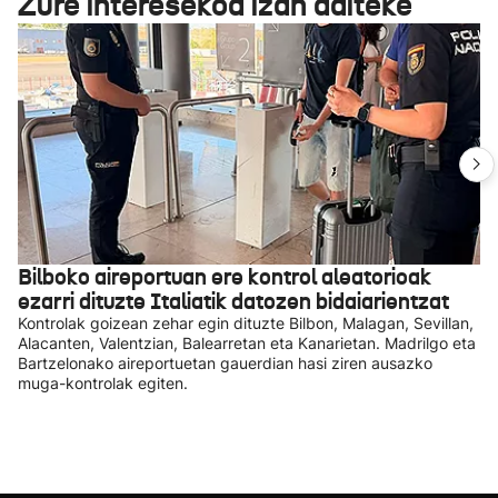
Zure interesekoa izan daiteke
Bilboko aireportuan ere kontrol aleatorioak
ezarri dituzte Italiatik datozen bidaiarientzat
Kontrolak goizean zehar egin dituzte Bilbon, Malagan, Sevillan,
Alacanten, Valentzian, Balearretan eta Kanarietan. Madrilgo eta
Bartzelonako aireportuetan gauerdian hasi ziren ausazko
muga-kontrolak egiten.