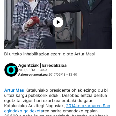
Bi urteko inhabilitazioa ezarri diote Artur Masi
Agentziak | Erredakzioa
2017/03/13 - 13:40
Azken eguneratzea
2017/03/13 - 13:40
Artur Mas
Kataluniako presidente ohiak ezingo du
bi
urtez kargu publikorik eduki
. Desobedientzia delitua
egotzita, zigor hori ezartzea erabaki du gaur
Kataluniako Auzitegi Nagusiak,
2014ko azaroaren 9an
egindako galdeketa
ren harira emandako epaian.