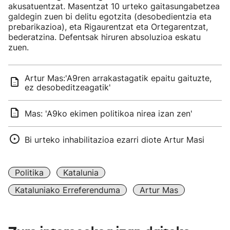
akusatuentzat. Masentzat 10 urteko gaitasungabetzea
galdegin zuen bi delitu egotzita (desobedientzia eta
prebarikazioa), eta Rigaurentzat eta Ortegarentzat,
bederatzina. Defentsak hiruren absoluzioa eskatu
zuen.
Artur Mas:'A9ren arrakastagatik epaitu gaituzte,
ez desobeditzeagatik'
Mas: 'A9ko ekimen politikoa nirea izan zen'
Bi urteko inhabilitazioa ezarri diote Artur Masi
Politika
Katalunia
Kataluniako Erreferenduma
Artur Mas