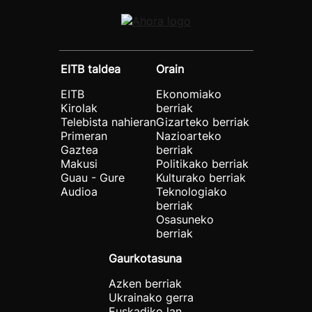
EITB taldea
Orain
EITB
Ekonomiako
Kirolak
berriak
Telebista nahieran
Gizarteko berriak
Primeran
Nazioarteko
Gaztea
berriak
Makusi
Politikako berriak
Guau - Gure
Kulturako berriak
Audioa
Teknologiako
berriak
Osasuneko
berriak
Gaurkotasuna
Azken berriak
Ukrainako gerra
Euskadiko lan