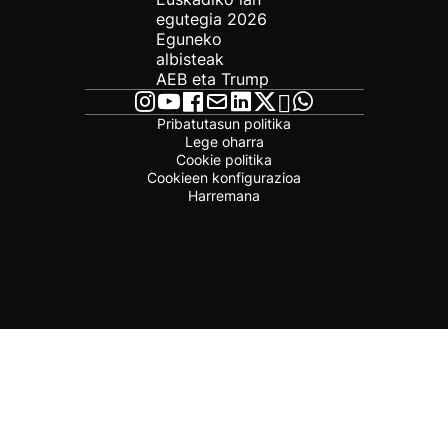
egutegia 2026
Eguneko
albisteak
AEB eta Trump
Pribatutasun politika
Lege oharra
Cookie politika
Cookieen konfigurazioa
Harremana