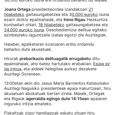
36.500 euroko isuna ere ordaindu beharko du Masek.
Joana Ortega
presidenteordea izandakoari
21
hilabeteko
gaitasungabetzea eta 3
0.000 euroko
isuna
ezarri dizkio epaimahaiak, eta
Irene Rigau
Hezkuntza
kontseilari ohiari,
18 hilabeteko
gaitasungabetzea eta
24.000 euroko isuna
. Desobedientzia delitua egiteko
ezinbesteko laguntzaile izatea egotzi die Auzitegiak.
Halaber, epaiketaren kostuaren erdia ordaindu
beharko dute akusatuek.
Hirurak
prebarikazio delituagatik errugabetu
ditu
epaimahaiak, aho batez hartutako erabakian.
Epaia ez
da irmoa
, eta aldeek helegitea aurkez dezakete
Auzitegi Gorenean.
13:00etan ekin dio Jesus Maria Barrientos Kataluniako
Auzitegi Nagusiko presidenteak epaia irakurtzeari, hiru
akusatuen abokatuak bertan zirela. Masek, Ortegak
eta Rigauk
agerraldia egingo dute 14:15ean
epaiaren
inguruko iritzia emateko.
Fiskaltzak zigor handiagoak eskatu zituen hiru