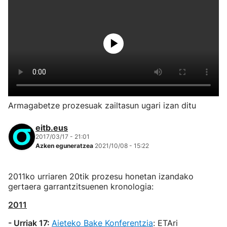
Armagabetze prozesuak zailtasun ugari izan ditu
eitb.eus
2017/03/17 - 21:01
Azken eguneratzea
2021/10/08 - 15:22
2011ko urriaren 20tik prozesu honetan izandako
gertaera garrantzitsuenen kronologia:
2011
- Urriak 17:
Aieteko Bake Konferentzia
: ETAri