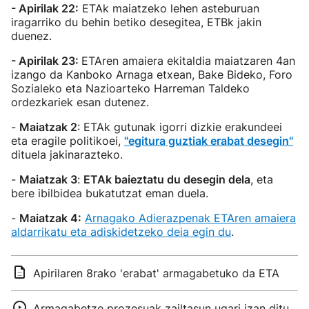
- Apirilak 22:
ETAk maiatzeko lehen asteburuan
iragarriko du behin betiko desegitea, ETBk jakin
duenez.
- Apirilak 23:
ETAren amaiera ekitaldia maiatzaren 4an
izango da Kanboko Arnaga etxean, Bake Bideko, Foro
Sozialeko eta Nazioarteko Harreman Taldeko
ordezkariek esan dutenez.
-
Maiatzak 2
: ETAk gutunak igorri dizkie erakundeei
eta eragile politikoei,
"egitura guztiak erabat desegin"
dituela jakinarazteko.
-
Maiatzak 3
:
ETAk baieztatu du desegin dela
, eta
bere ibilbidea bukatutzat eman duela.
-
Maiatzak 4:
Arnagako Adierazpenak ETAren amaiera
aldarrikatu eta adiskidetzeko deia egin du
.
Apirilaren 8rako 'erabat' armagabetuko da ETA
Armagabetze prozesuak zailtasun ugari izan ditu