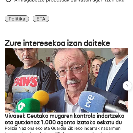
Politika
ETA
Zure interesekoa izan daiteke
Vivasek Ceutako mugaren kontrola indartzeko
eta gutxienez 1.000 agente izateko eskatu du
Polizia Nazionaleko eta Guardia Zibileko indarrak nabarmen