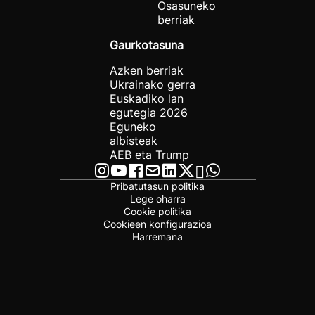
Osasuneko
berriak
Gaurkotasuna
Azken berriak
Ukrainako gerra
Euskadiko lan
egutegia 2026
Eguneko
albisteak
AEB eta Trump
Pribatutasun politika
Lege oharra
Cookie politika
Cookieen konfigurazioa
Harremana