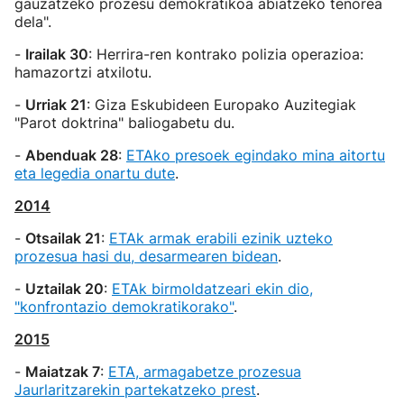
gauzatzeko prozesu demokratikoa abiatzeko tenorea
dela".
-
Irailak 30
: Herrira-ren kontrako polizia operazioa:
hamazortzi atxilotu.
-
Urriak 21
: Giza Eskubideen Europako Auzitegiak
"Parot doktrina" baliogabetu du.
-
Abenduak 28
:
ETAko presoek egindako mina aitortu
eta legedia onartu dute
.
2014
-
Otsailak 21
:
ETAk armak erabili ezinik uzteko
prozesua hasi du, desarmearen bidean
.
-
Uztailak 20
:
ETAk birmoldatzeari ekin dio,
"konfrontazio demokratikorako"
.
2015
-
Maiatzak 7
:
ETA, armagabetze prozesua
Jaurlaritzarekin partekatzeko prest
.