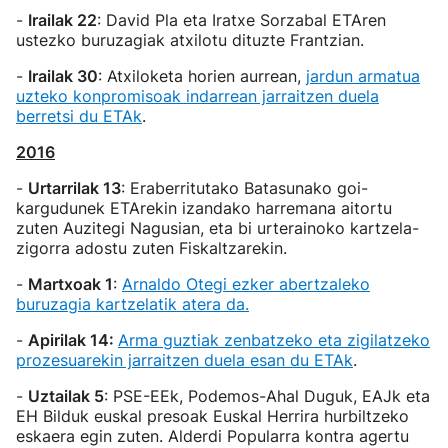
-
Irailak 22
: David Pla eta Iratxe Sorzabal ETAren
ustezko buruzagiak atxilotu dituzte Frantzian.
-
Irailak 30
: Atxiloketa horien aurrean,
jardun armatua
uzteko konpromisoak indarrean jarraitzen duela
berretsi du ETAk
.
2016
-
Urtarrilak 13
: Eraberritutako Batasunako goi-
kargudunek ETArekin izandako harremana aitortu
zuten Auzitegi Nagusian, eta bi urterainoko kartzela-
zigorra adostu zuten Fiskaltzarekin.
-
Martxoak 1
:
Arnaldo Otegi ezker abertzaleko
buruzagia kartzelatik atera da.
-
Apirilak 14:
Arma guztiak zenbatzeko eta zigilatzeko
prozesuarekin jarraitzen duela esan du ETAk
.
-
Uztailak 5
: PSE-EEk, Podemos-Ahal Duguk, EAJk eta
EH Bilduk euskal presoak Euskal Herrira hurbiltzeko
eskaera egin zuten. Alderdi Popularra kontra agertu