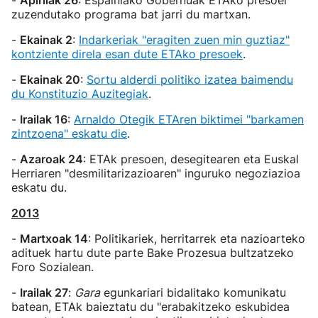
-
Apirilak 26
: Espainiako Gobernuak ETAko presoei
zuzendutako programa bat jarri du martxan.
-
Ekainak 2
:
Indarkeriak "eragiten zuen min guztiaz"
kontziente direla esan dute ETAko presoek
.
-
E
kainak 20
:
Sortu alderdi politiko izatea baimendu
du Konstituzio Auzitegiak
.
-
Iraila
k 16
:
Arnaldo Otegik ETAren biktimei "barkamen
zintzoena" eskatu die
.
-
Azaroak 24
: ETAk presoen, desegitearen eta Euskal
Herriaren "desmilitarizazioaren" inguruko negoziazioa
eskatu du.
2013
-
Martxoak 14
: Politikariek, herritarrek eta nazioarteko
adituek hartu dute parte Bake Prozesua bultzatzeko
Foro Sozialean.
-
Irailak 27
:
Gara
egunkariari bidalitako komunikatu
batean, ETAk baieztatu du "erabakitzeko eskubidea