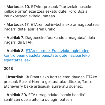
-
Martxoak 10
: ETAko presoak "kartzelak husteko
ibilbide orria" ezartzea eskatu dute, Foro Sozial
Iraunkorraren ekitaldi batean.
-
Martxoak 17
: ETAren behin-behineko armagabetzea
iragarri dute, apirilaren 8rako.
-
Apirilak 7
: Dagoeneko 'erakunde armagabea' dela
iragarri du ETAk.
-
Apirilak 8:
ETAren armak Frantziako agintarien
kontrolpean daudela baieztatu dute nazioarteko
egiaztatzaileek
.
2018
- Urtarrilak 13:
Frantziako kartzeletan dauden ETAko
presoak Euskal Herrira gerturatuko dituzte, Txetx
Etcheverry bake artisauak aurreratu duenez.
-
Apirilak 20:
ETAk eragindako 'samin handia'
sentitzen duela aitortu du agiri batean