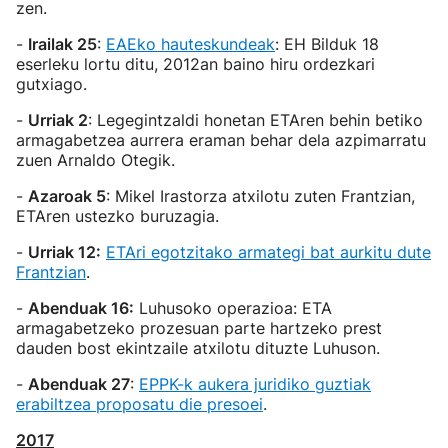
zen.
-
Irailak 25
:
EAEko hauteskundeak
: EH Bilduk 18
eserleku lortu ditu, 2012an baino hiru ordezkari
gutxiago.
-
Urriak 2
: Legegintzaldi honetan ETAren behin betiko
armagabetzea aurrera eraman behar dela azpimarratu
zuen Arnaldo Otegik.
-
Azaroak 5
: Mikel Irastorza atxilotu zuten Frantzian,
ETAren ustezko buruzagia.
-
Urriak 12:
ETAri egotzitako armategi bat aurkitu dute
Frantzian
.
-
Abenduak 16:
Luhusoko operazioa: ETA
armagabetzeko prozesuan parte hartzeko prest
dauden bost ekintzaile atxilotu dituzte Luhuson.
-
Abenduak 27
:
EPPK-k aukera juridiko guztiak
erabiltzea proposatu die presoei
.
2017