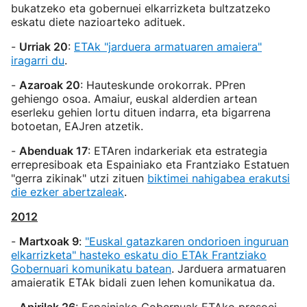
bukatzeko eta gobernuei elkarrizketa bultzatzeko
eskatu diete nazioarteko adituek.
-
Urriak 20
:
ETAk "jarduera armatuaren amaiera"
iragarri du
.
-
Azaroak 20
: Hauteskunde orokorrak. PPren
gehiengo osoa. Amaiur, euskal alderdien artean
eserleku gehien lortu dituen indarra, eta bigarrena
botoetan, EAJren atzetik.
-
Abenduak 17
: ETAren indarkeriak eta estrategia
errepresiboak eta Espainiako eta Frantziako Estatuen
"gerra zikinak" utzi zituen
biktimei nahigabea erakutsi
die ezker abertzaleak
.
2012
-
Martxoak 9
:
"Euskal gatazkaren ondorioen inguruan
elkarrizketa" hasteko eskatu dio ETAk Frantziako
Gobernuari komunikatu batean
. Jarduera armatuaren
amaieratik ETAk bidali zuen lehen komunikatua da.