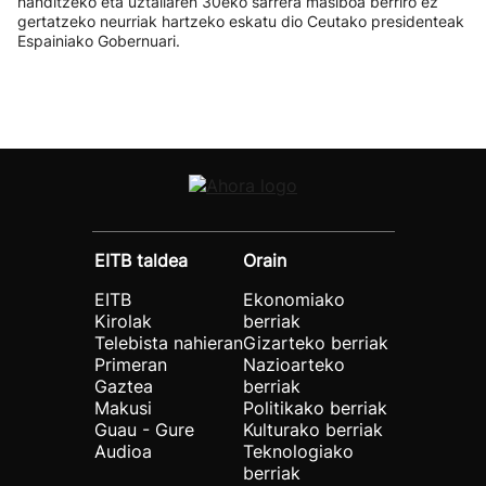
handitzeko eta uztailaren 30eko sarrera masiboa berriro ez
gertatzeko neurriak hartzeko eskatu dio Ceutako presidenteak
Espainiako Gobernuari.
EITB taldea
Orain
EITB
Ekonomiako
Kirolak
berriak
Telebista nahieran
Gizarteko berriak
Primeran
Nazioarteko
Gaztea
berriak
Makusi
Politikako berriak
Guau - Gure
Kulturako berriak
Audioa
Teknologiako
berriak