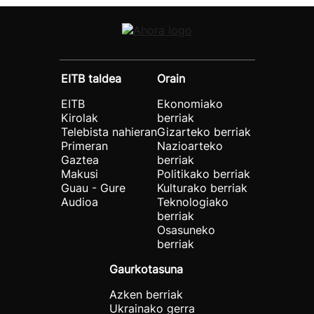
EITB taldea
Orain
EITB
Ekonomiako
Kirolak
berriak
Telebista nahieran
Gizarteko berriak
Primeran
Nazioarteko
Gaztea
berriak
Makusi
Politikako berriak
Guau - Gure
Kulturako berriak
Audioa
Teknologiako
berriak
Osasuneko
berriak
Gaurkotasuna
Azken berriak
Ukrainako gerra