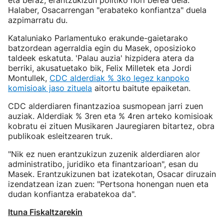
eta beraz, erantzukizun politiko hori berea dela.
Halaber, Osacarrengan "erabateko konfiantza" duela
azpimarratu du.
Kataluniako Parlamentuko erakunde-gaietarako
batzordean agerraldia egin du Masek, oposizioko
taldeek eskatuta. 'Palau auzia' hizpidera atera da
berriki, akusatuetako bik, Felix Milletek eta Jordi
Montullek,
CDC alderdiak % 3ko legez kanpoko
komisioak jaso zituela
aitortu baitute epaiketan.
CDC alderdiaren finantzazioa susmopean jarri zuen
auziak. Alderdiak % 3ren eta % 4ren arteko komisioak
kobratu ei zituen Musikaren Jauregiaren bitartez, obra
publikoak esleitzearen truk.
"Nik ez nuen erantzukizun zuzenik alderdiaren alor
administratibo, juridiko eta finantzarioan", esan du
Masek. Erantzukizunen bat izatekotan, Osacar diruzain
izendatzean izan zuen: "Pertsona honengan nuen eta
dudan konfiantza erabatekoa da".
Ituna Fiskaltzarekin