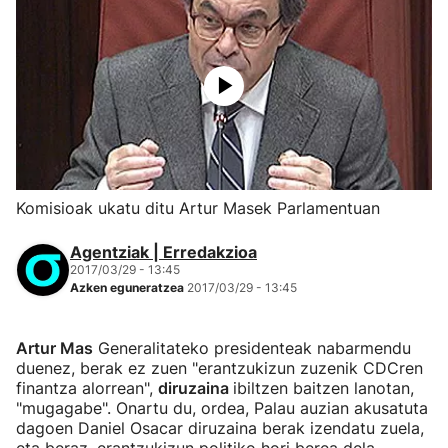
Komisioak ukatu ditu Artur Masek Parlamentuan
Agentziak | Erredakzioa
2017/03/29 - 13:45
Azken eguneratzea
2017/03/29 - 13:45
Artur Mas
Generalitateko presidenteak nabarmendu
duenez, berak ez zuen "erantzukizun zuzenik CDCren
finantza alorrean",
diruzaina
ibiltzen baitzen lanotan,
"mugagabe". Onartu du, ordea, Palau auzian akusatuta
dagoen Daniel Osacar diruzaina berak izendatu zuela,