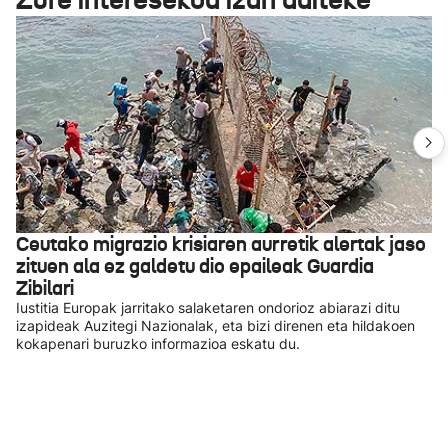
Ceutako migrazio krisiaren aurretik alertak jaso
zituen ala ez galdetu dio epaileak Guardia
Zibilari
Iustitia Europak jarritako salaketaren ondorioz abiarazi ditu
izapideak Auzitegi Nazionalak, eta bizi direnen eta hildakoen
kokapenari buruzko informazioa eskatu du.