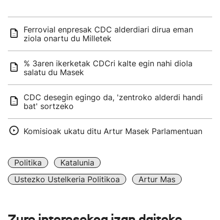
Ferrovial enpresak CDC alderdiari dirua eman
ziola onartu du Milletek
% 3aren ikerketak CDCri kalte egin nahi diola
salatu du Masek
CDC desegin egingo da, 'zentroko alderdi handi
bat' sortzeko
Komisioak ukatu ditu Artur Masek Parlamentuan
Politika
Katalunia
Ustezko Ustelkeria Politikoa
Artur Mas
Zure interesekoa izan daiteke