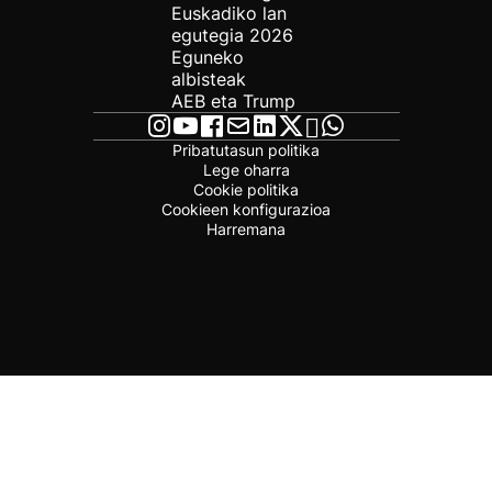
Euskadiko lan
egutegia 2026
Eguneko
albisteak
AEB eta Trump
Pribatutasun politika
Lege oharra
Cookie politika
Cookieen konfigurazioa
Harremana