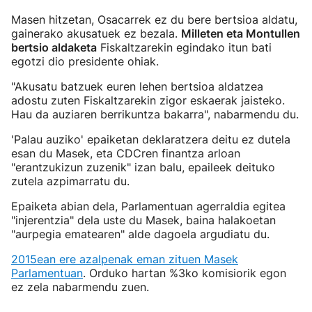
Masen hitzetan, Osacarrek ez du bere bertsioa aldatu,
gainerako akusatuek ez bezala.
Milleten eta Montullen
bertsio aldaketa
Fiskaltzarekin egindako itun bati
egotzi dio presidente ohiak.
"Akusatu batzuek euren lehen bertsioa aldatzea
adostu zuten Fiskaltzarekin zigor eskaerak jaisteko.
Hau da auziaren berrikuntza bakarra", nabarmendu du.
'Palau auziko' epaiketan deklaratzera deitu ez dutela
esan du Masek, eta CDCren finantza arloan
"erantzukizun zuzenik" izan balu, epaileek deituko
zutela azpimarratu du.
Epaiketa abian dela, Parlamentuan agerraldia egitea
"injerentzia" dela uste du Masek, baina halakoetan
"aurpegia ematearen" alde dagoela argudiatu du.
2015ean ere azalpenak eman zituen Masek
Parlamentuan
. Orduko hartan %3ko komisiorik egon
ez zela nabarmendu zuen.