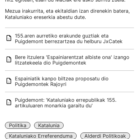
Mezua irakurrita, eta ekitaldian izan direnekin batera,
Kataluniako ereserkia abestu dute.
155.aren aurretiko erakunde guztiak eta
Puigdemont berrezartzea du helburu JxCatek
Bere itzulera 'Espainiarentzat albiste ona' izango
litzatekeela dio Puigdemontek
Espainiatik kanpo biltzea proposatu dio
Puigdemontek Rajoyri
Puigdemont: 'Kataluniako errepublikak 155.
artikuluaren monarkia garaitu du'
Politika
Katalunia
Kataluniako Erreferenduma
Alderdi Politikoak