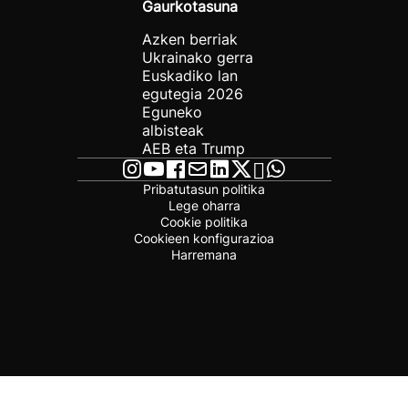
Gaurkotasuna
Azken berriak
Ukrainako gerra
Euskadiko lan
egutegia 2026
Eguneko
albisteak
AEB eta Trump
Pribatutasun politika
Lege oharra
Cookie politika
Cookieen konfigurazioa
Harremana