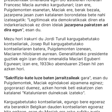
Francesc Macia aurreko kargudunari; izan ere,
Puigdemonten esanetan, Maciak ere, berak bezala,
jazarpena jasan zuen katalanen borondatea bete nahi
izateagatik: "Legitimoak eta demokratikoak diren eta
indarkeriazkoak ez diren ideiak
jazarpena pairatzen ari
dira egun
", esan du.
Mezu hori irakurri du Jordi Turull kargugabetutako
kontseilariak, Josep Rull kargugabetutako
kontseilariaren batera, Puigdemonten izenean,
Maciaren hilobiaren aurrean. Generalitateko presidente
guztiek egin izan diote omenaldia Maciari Eguberri
Egunean; izan ere, 1933ko abenduaren 25ean hil zen
azken hori.
"Sakrifizio-kate luze baten jarraitzaileak
gara", esan du
Puigdemontek, Maciak egindakoei aipamena eginez;
gogorarazi duenez, azken horrek beti eskatzen zien
katalanei "Kataluniaren duinekoak izateko".
Kargugabetutako kontseilariak, egungo bere egoeraz
eta berarekin Belgikan dauden kontseilarien egoeraz
hitz egitean, esan du Maciak ere asko sufritu zuela.