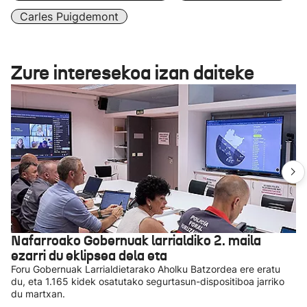
Carles Puigdemont
Zure interesekoa izan daiteke
Nafarroako Gobernuak larrialdiko 2. maila
ezarri du eklipsea dela eta
Foru Gobernuak Larrialdietarako Aholku Batzordea ere eratu
du, eta 1.165 kidek osatutako segurtasun-dispositiboa jarriko
du martxan.