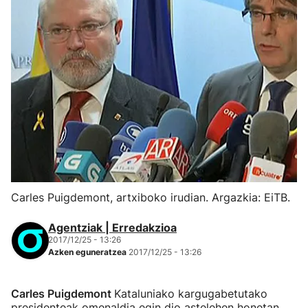
Carles Puigdemont, artxiboko irudian. Argazkia: EiTB.
Agentziak | Erredakzioa
2017/12/25 - 13:26
Azken eguneratzea
2017/12/25 - 13:26
Carles Puigdemont
Kataluniako kargugabetutako
presidenteak omenaldia egin dio astelehen honetan