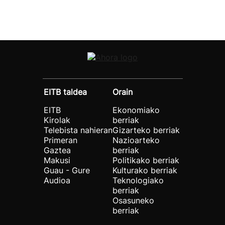
EITB taldea
Orain
EITB
Ekonomiako
Kirolak
berriak
Telebista nahieran
Gizarteko berriak
Primeran
Nazioarteko
Gaztea
berriak
Makusi
Politikako berriak
Guau - Gure
Kulturako berriak
Audioa
Teknologiako
berriak
Osasuneko
berriak