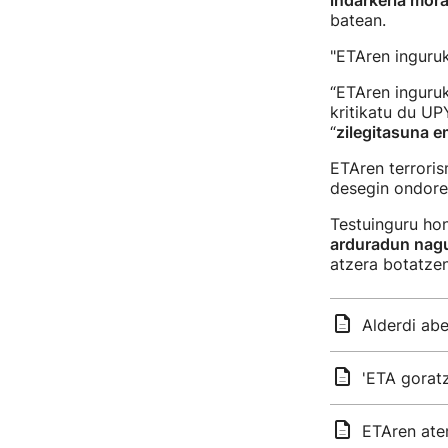
indarkeria mora
batean.
"ETAren inguruk
“ETAren inguruk
kritikatu du UP
“
zilegitasuna 
ETAren terrori
desegin ondoren
Testuinguru ho
arduradun nagu
atzera botatzen
Alderdi abe
'ETA goratz
ETAren ate