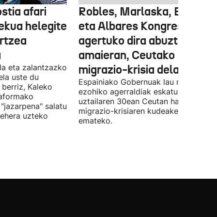
stia afari
Robles, Marlaska, Bolaños
ekua helegite
eta Albares Kongresuan
artzea
agertuko dira abuztuaren
a
amaieran, Ceutako
la eta zalantzazko
migrazio-krisia dela eta
uela uste du
Espainiako Gobernuak lau ministroen
 berriz, Kaleko
ezohiko agerraldiak eskatu ditu,
taformako
uztailaren 30ean Ceutan hasitako
"jazarpena" salatu
migrazio-krisiaren kudeaketaren berri
behera uzteko
emateko.