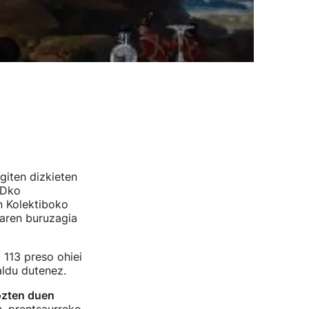
giten dizkieten
Dko
n Kolektiboko
aren buruzagia
 113 preso ohiei
aldu dutenez.
gozten duen