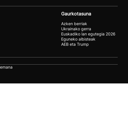
Gaurkotasuna
Azken berriak
Ukrainako gerra
Euskadiko lan egutegia 2026
Eguneko albisteak
AEB eta Trump
remana