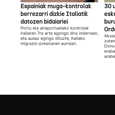
Espainiak muga-kontrolak
30 
berrezarri dizkie Italiatik
esk
datozen bidaiariei
bur
Portu eta aireportuetako kontrolak
Ord
irailaren 7ra arte egongo dira indarrean,
Akusa
eta ausaz egingo dituzte, Italiako
zuten
migrazio-presioaren aurrean.
Donos
eraba
arabe