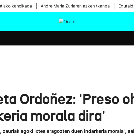
|
|
tiako kanoikada
Andre Maria Zuriaren azken txanpa
Egurald
tura
Ikusmiran
Egural
Osasuna
Teknologia
ta Ordoñez: 'Preso oh
eria morala dira'
, zauriak egoki ixtea eragozten duen indarkeria morala”, sa