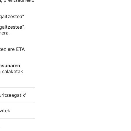
, prentsaurreko
gaitzestea"
aitzestea”,
nera,
tez ere ETA
tasunaren
 salaketak
ritzeagatik'
vitek
k