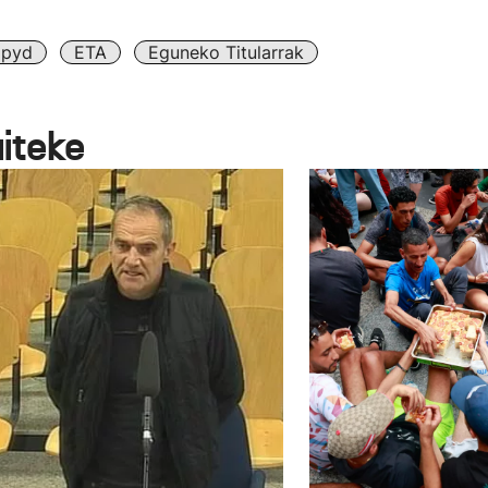
pyd
ETA
Eguneko Titularrak
aiteke