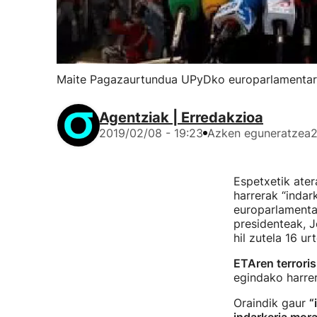
Maite Pagazaurtundua UPyDko europarlamentari
Agentziak | Erredakzioa
2019/02/08 - 19:23
Azken eguneratzea
2
Espetxetik ater
harrerak “indar
europarlamenta
presidenteak, 
hil zutela 16 ur
ETAren terrori
egindako harrer
Oraindik gaur
“