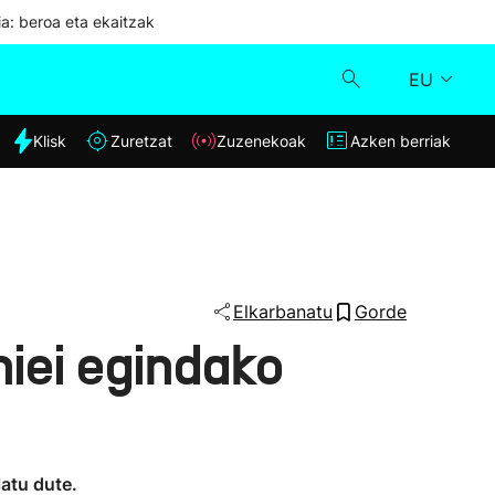
ia: beroa eta ekaitzak
EU
dia
Klisk
Zuretzat
Zuzenekoak
Azken berriak
Klisk
Zuzenekoak
Zuretzat
Elkarbanatu
Gorde
iei egindako
Azken berriak
latu dute.