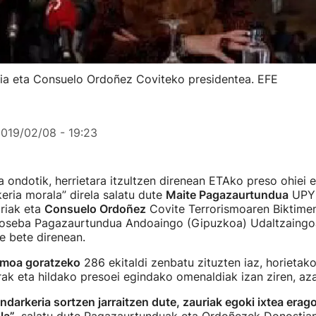
a eta Consuelo Ordoñez Coviteko presidentea. EFE
019/02/08 - 19:23
a ondotik, herrietara itzultzen direnean ETAko preso ohiei e
keria morala” direla salatu dute
Maite Pagazaurtundua
UPY
riak eta
Consuelo Ordoñez
Covite Terrorismoaren Biktime
Joseba Pagazaurtundua Andoaingo (Gipuzkoa) Udaltzaingo
te bete direnean.
smoa goratzeko
286 ekitaldi zenbatu zituzten iaz, horietako
ak eta hildako presoei egindako omenaldiak izan ziren, az
indarkeria sortzen jarraitzen dute, zauriak egoki ixtea era