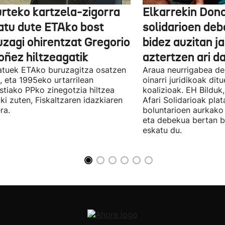
urteko kartzela-zigorra
Elkarrekin Dono
atu dute ETAko bost
solidarioen deb
uzagi ohirentzat Gregorio
bidez auzitan j
oñez hiltzeagatik
aztertzen ari d
tuek ETAko buruzagitza osatzen
Araua neurrigabea de
, eta 1995eko urtarrilean
oinarri juridikoak dit
tiako PPko zinegotzia hiltzea
koalizioak. EH Bilduk,
ki zuten, Fiskaltzaren idazkiaren
Afari Solidarioak pla
ra.
boluntarioen aurkako 
eta debekua bertan 
eskatu du.