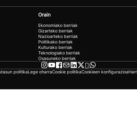
Orain
Ekonomiako berriak
Gizarteko berriak
Nazioarteko berriak
Politikako berriak
Kulturako berriak
Teknologiako berriak
Osasuneko berriak
utasun politika
Lege oharra
Cookie politika
Cookieen konfigurazioa
Har