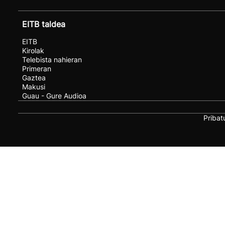
EITB taldea
EITB
Kirolak
Telebista nahieran
Primeran
Gaztea
Makusi
Guau - Gure Audioa
Pribat