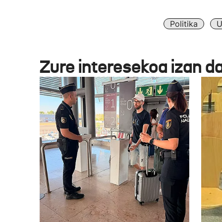
Politika
U
Zure interesekoa izan d