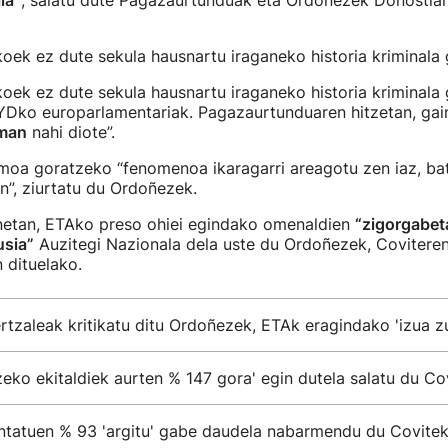
la”
, salatu dute Pagazaurtunduak eta Ordoñezek Donostian
oek ez dute sekula hausnartu iraganeko historia kriminala 
oek ez dute sekula hausnartu iraganeko historia kriminala g
YDko europarlamentariak. Pagazaurtunduaren hitzetan, gai
eman
nahi diote”.
smoa goratzeko “fenomenoa ikaragarri areagotu zen iaz, ba
”, ziurtatu du Ordoñezek.
netan, ETAko preso ohiei egindako omenaldien
“zigorgabe
sia”
Auzitegi Nazionala dela uste du Ordoñezek, Coviteren
 dituelako.
rtzaleak kritikatu ditu Ordoñezek, ETAk eragindako 'izua zu
eko ekitaldiek aurten % 147 gora' egin dutela salatu du Co
ntatuen % 93 'argitu' gabe daudela nabarmendu du Covite