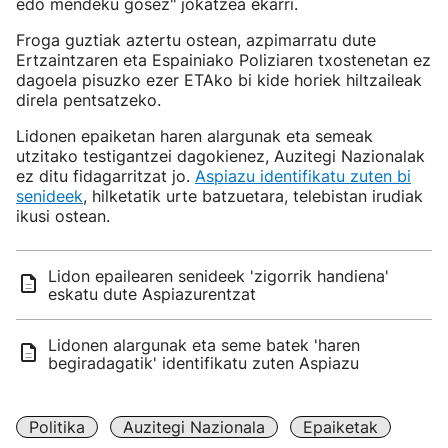
edo mendeku gosez" jokatzea ekarri.
Froga guztiak aztertu ostean, azpimarratu dute
Ertzaintzaren eta Espainiako Poliziaren txostenetan ez
dagoela pisuzko ezer ETAko bi kide horiek hiltzaileak
direla pentsatzeko.
Lidonen epaiketan haren alargunak eta semeak
utzitako testigantzei dagokienez, Auzitegi Nazionalak
ez ditu fidagarritzat jo.
Aspiazu identifikatu zuten bi
senideek
, hilketatik urte batzuetara, telebistan irudiak
ikusi ostean.
Lidon epailearen senideek 'zigorrik handiena'
eskatu dute Aspiazurentzat
Lidonen alargunak eta seme batek 'haren
begiradagatik' identifikatu zuten Aspiazu
Politika
Auzitegi Nazionala
Epaiketak