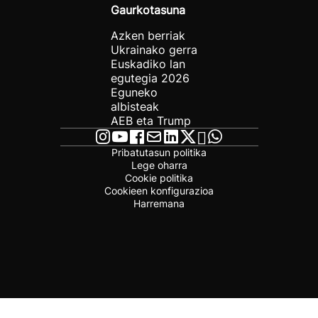
Gaurkotasuna
Azken berriak
Ukrainako gerra
Euskadiko lan
egutegia 2026
Eguneko
albisteak
AEB eta Trump
Pribatutasun politika
Lege oharra
Cookie politika
Cookieen konfigurazioa
Harremana