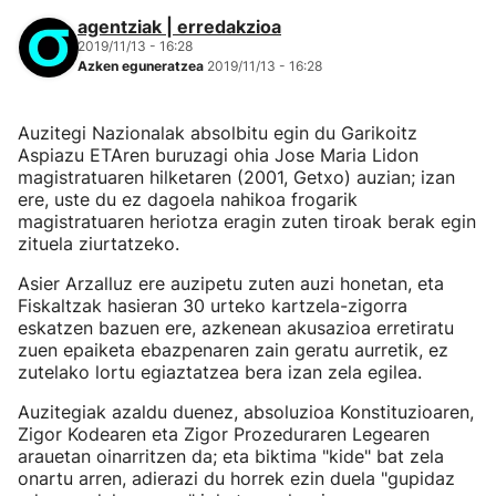
agentziak | erredakzioa
2019/11/13 - 16:28
Azken eguneratzea
2019/11/13 - 16:28
Auzitegi Nazionalak absolbitu egin du Garikoitz
Aspiazu ETAren buruzagi ohia Jose Maria Lidon
magistratuaren hilketaren (2001, Getxo) auzian; izan
ere, uste du ez dagoela nahikoa frogarik
magistratuaren heriotza eragin zuten tiroak berak egin
zituela ziurtatzeko.
Asier Arzalluz ere auzipetu zuten auzi honetan, eta
Fiskaltzak hasieran 30 urteko kartzela-zigorra
eskatzen bazuen ere, azkenean akusazioa erretiratu
zuen epaiketa ebazpenaren zain geratu aurretik, ez
zutelako lortu egiaztatzea bera izan zela egilea.
Auzitegiak azaldu duenez, absoluzioa Konstituzioaren,
Zigor Kodearen eta Zigor Prozeduraren Legearen
arauetan oinarritzen da; eta biktima "kide" bat zela
onartu arren, adierazi du horrek ezin duela "gupidaz