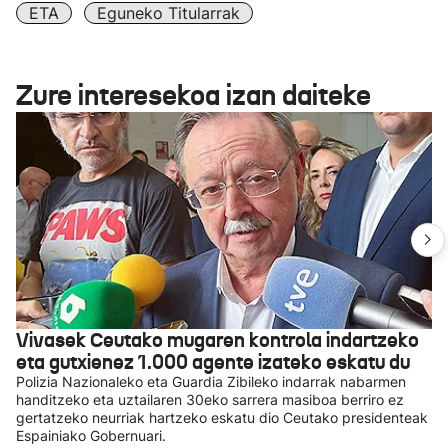
ETA
Eguneko Titularrak
Zure interesekoa izan daiteke
Vivasek Ceutako mugaren kontrola indartzeko
eta gutxienez 1.000 agente izateko eskatu du
Polizia Nazionaleko eta Guardia Zibileko indarrak nabarmen
handitzeko eta uztailaren 30eko sarrera masiboa berriro ez
gertatzeko neurriak hartzeko eskatu dio Ceutako presidenteak
Espainiako Gobernuari.