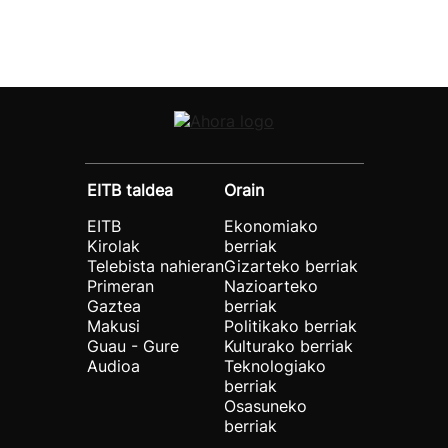
EITB taldea
Orain
EITB
Ekonomiako
Kirolak
berriak
Telebista nahieran
Gizarteko berriak
Primeran
Nazioarteko
Gaztea
berriak
Makusi
Politikako berriak
Guau - Gure
Kulturako berriak
Audioa
Teknologiako
berriak
Osasuneko
berriak