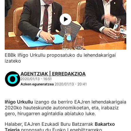
EBBk Iñigo Urkullu proposatuko du lehendakarigai
izateko
AGENTZIAK | ERREDAKZIOA
2020/01/13 - 16:51
Azken eguneratzea
2020/01/13 - 20:41
Iñigo Urkullu
izango da berriro EAJren lehendakarigaia
2020ko hauteskunde autonomikoetan, eta, irabaziz
gero, hirugarren agintaldia abiatuko luke.
Halaber, EAJren Ezukadi Buru Batzarrak
Bakartxo
Tejeria
proposatu du Eusko Legebiltzarreko