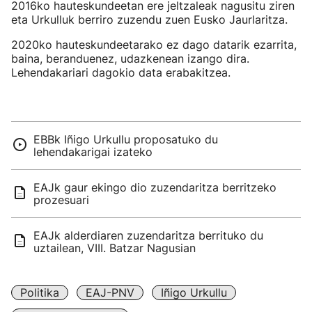
2016ko hauteskundeetan ere jeltzaleak nagusitu ziren
eta Urkulluk berriro zuzendu zuen Eusko Jaurlaritza.
2020ko hauteskundeetarako ez dago datarik ezarrita,
baina, beranduenez, udazkenean izango dira.
Lehendakariari dagokio data erabakitzea.
EBBk Iñigo Urkullu proposatuko du
lehendakarigai izateko
EAJk gaur ekingo dio zuzendaritza berritzeko
prozesuari
EAJk alderdiaren zuzendaritza berrituko du
uztailean, VIII. Batzar Nagusian
Politika
EAJ-PNV
Iñigo Urkullu