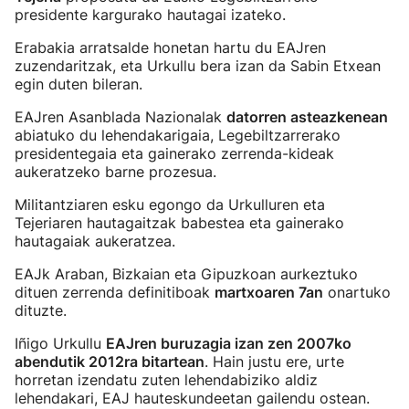
presidente kargurako hautagai izateko.
Erabakia arratsalde honetan hartu du EAJren
zuzendaritzak, eta Urkullu bera izan da Sabin Etxean
egin duten bileran.
EAJren Asanblada Nazionalak
datorren asteazkenean
abiatuko du lehendakarigaia, Legebiltzarrerako
presidentegaia eta gainerako zerrenda-kideak
aukeratzeko barne prozesua.
Militantziaren esku egongo da Urkulluren eta
Tejeriaren hautagaitzak babestea eta gainerako
hautagaiak aukeratzea.
EAJk Araban, Bizkaian eta Gipuzkoan aurkeztuko
dituen zerrenda definitiboak
martxoaren 7an
onartuko
dituzte.
Iñigo Urkullu
EAJren buruzagia izan zen 2007ko
abendutik 2012ra bitartean
. Hain justu ere, urte
horretan izendatu zuten lehendabiziko aldiz
lehendakari, EAJ hauteskundeetan gailendu ostean.