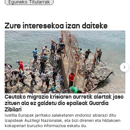
Eguneko Titularrak
Zure interesekoa izan daiteke
Ceutako migrazio krisiaren aurretik alertak jaso
zituen ala ez galdetu dio epaileak Guardia
Zibilari
Iustitia Europak jarritako salaketaren ondorioz abiarazi ditu
izapideak Auzitegi Nazionalak, eta bizi direnen eta hildakoen
kokapenari buruzko informazioa eskatu du.