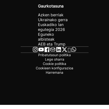
Gaurkotasuna
Azken berriak
Ukrainako gerra
Euskadiko lan
egutegia 2026
Eguneko
albisteak
AEB eta Trump
Pribatutasun politika
Lege oharra
Cookie politika
Cookieen konfigurazioa
Harremana