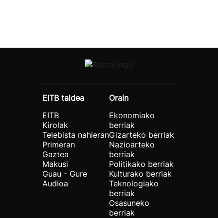
EITB taldea
Orain
EITB
Ekonomiako
Kirolak
berriak
Telebista nahieran
Gizarteko berriak
Primeran
Nazioarteko
Gaztea
berriak
Makusi
Politikako berriak
Guau - Gure
Kulturako berriak
Audioa
Teknologiako
berriak
Osasuneko
berriak