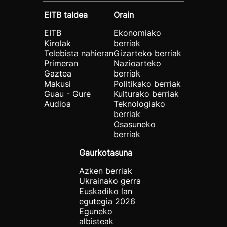
EITB taldea
Orain
EITB
Ekonomiako
Kirolak
berriak
Telebista nahieran
Gizarteko berriak
Primeran
Nazioarteko
Gaztea
berriak
Makusi
Politikako berriak
Guau - Gure
Kulturako berriak
Audioa
Teknologiako
berriak
Osasuneko
berriak
Gaurkotasuna
Azken berriak
Ukrainako gerra
Euskadiko lan
egutegia 2026
Eguneko
albisteak