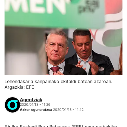
Lehendakaria kanpainako ekitaldi batean azaroan.
Argazkia: EFE
Agentziak
2020/01/13 - 11:26
Azken eguneratzea
2020/01/13 - 11:42
EAJko Euzkadi Buru Batzarrak (EBB) gaur erabakiko