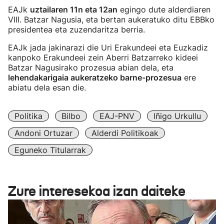
EAJk
uztailaren 11n eta 12an
egingo dute alderdiaren
VIII. Batzar Nagusia, eta bertan aukeratuko ditu EBBko
presidentea eta zuzendaritza berria.
EAJk jada jakinarazi die Uri Erakundeei eta Euzkadiz
kanpoko Erakundeei zein Aberri Batzarreko kideei
Batzar Nagusirako prozesua abian dela, eta
lehendakarigaia aukeratzeko barne-prozesua
ere
abiatu dela esan die.
Politika
Bilbo
EAJ-PNV
Iñigo Urkullu
Andoni Ortuzar
Alderdi Politikoak
Eguneko Titularrak
Zure interesekoa izan daiteke