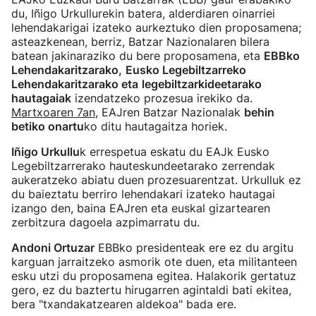
du, Iñigo Urkullurekin batera, alderdiaren oinarriei
lehendakarigai izateko aurkeztuko dien proposamena;
asteazkenean, berriz, Batzar Nazionalaren bilera
batean jakinaraziko du bere proposamena, eta
EBBko
Lehendakaritzarako,
Eusko Legebiltzarreko
Lehendakaritzarako eta
legebiltzarkideetarako
hautagaiak
izendatzeko prozesua irekiko da.
Martxoaren 7an
, EAJren Batzar Nazionalak
behin
betiko onartu
ko ditu hautagaitza horiek.
Iñigo Urkullu
k errespetua eskatu du EAJk Eusko
Legebiltzarrerako hauteskundeetarako zerrendak
aukeratzeko abiatu duen prozesuarentzat. Urkulluk ez
du baieztatu berriro lehendakari izateko hautagai
izango den, baina EAJren eta euskal gizartearen
zerbitzura dagoela azpimarratu du.
Andoni Ortuzar
EBBko presidenteak ere ez du argitu
karguan jarraitzeko asmorik ote duen, eta militanteen
esku utzi du proposamena egitea. Halakorik gertatuz
gero, ez du baztertu hirugarren agintaldi bati ekitea,
bera "txandakatzearen aldekoa" bada ere.