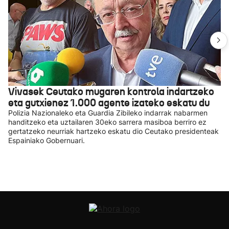
Vivasek Ceutako mugaren kontrola indartzeko
eta gutxienez 1.000 agente izateko eskatu du
Polizia Nazionaleko eta Guardia Zibileko indarrak nabarmen
handitzeko eta uztailaren 30eko sarrera masiboa berriro ez
gertatzeko neurriak hartzeko eskatu dio Ceutako presidenteak
Espainiako Gobernuari.