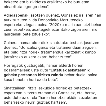
baketze eta bizikidetza eraikitzeko helburuetan
oinarrituta egongo dena".
Adierazpenak jasotzen duenez, Gonzalez irailaren 4an
aurkitu zuten hilda Donostiako Martuteneko
espetxeko ziegan, baina "2020ko martxoan utzi behar
zuen espetxea, auzitegiek ezarritako zigorraren hiru
laurdenak bete zituelako".
Gainera, hamar alderdiek sinatutako testuak jasotzen
duenez, "Gonzalez gaixo eta tratamenduan zegoen,
eta baldintza horiek tratamendua kartzelatik kanpo
jarraitzeko aukera ekarri behar zuten".
Horregatik guztiagatik, hamar alderdi horien
bozeramaileek uste dute "
Estatuak askatasunik
gabeko pertsonen bizitza zaindu
behar duela, baina
kasu honetan hori ez da bete".
Sinatzaileen iritziz, eskubide horiek ez betetzeak
espetxean hiltzera eraman du Gonzalez, eta, beraz,
uste dute ez direla "haren heriotza ekidin zezaketen
beharrezko neurri guztiak hartzen".