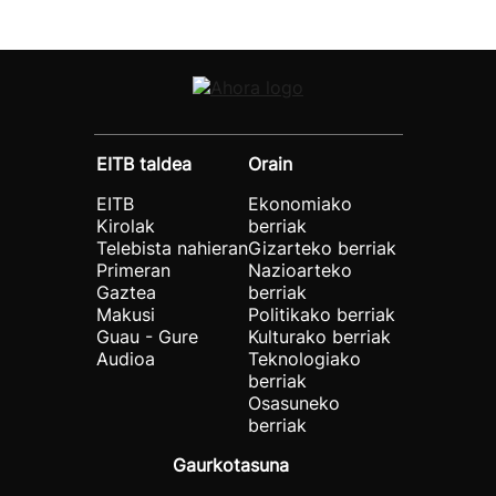
EITB taldea
Orain
EITB
Ekonomiako
Kirolak
berriak
Telebista nahieran
Gizarteko berriak
Primeran
Nazioarteko
Gaztea
berriak
Makusi
Politikako berriak
Guau - Gure
Kulturako berriak
Audioa
Teknologiako
berriak
Osasuneko
berriak
Gaurkotasuna