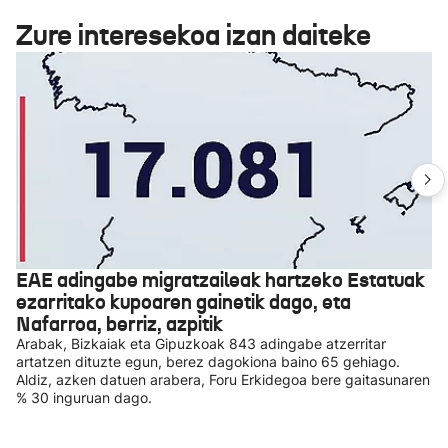
Zure interesekoa izan daiteke
EAE adingabe migratzaileak hartzeko Estatuak
ezarritako kupoaren gainetik dago, eta
Nafarroa, berriz, azpitik
Arabak, Bizkaiak eta Gipuzkoak 843 adingabe atzerritar
artatzen dituzte egun, berez dagokiona baino 65 gehiago.
Aldiz, azken datuen arabera, Foru Erkidegoa bere gaitasunaren
% 30 inguruan dago.