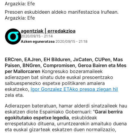
Presoen eskubideen aldeko manifestazioa Iruñean.
Argazkia: Efe
agentziak | erredakzioa
2020/09/15 - 21:14
Azken eguneratzea
2020/09/15 - 21:18
ERCren, EAJren, EH Bilduren, JxCaten, CUPen, Mas
Paisen, BNGren, Compromisen, Geroa Bairen eta Mes
per Mallorcaren
Kongresuko bozeramaileek
adierazpen bat sinatu dute euskal presoentzako
salbuespenezko espetxe politikaren amaiera
eskatzeko,
Igor Gonzalez ETAko presoa ziegan hil
zela eta.
Adierazpen bateratuan, hamar alderdi sinatzaileek hau
eskatzen diote Espainiako Gobernuari: "
Garai berrira
egokitutako espetxe legedia
, eskubideak
errespetatuko dituena, urruntzearekin amaituko duena
eta euskal gizarteak eskatzen duen normalizazio,