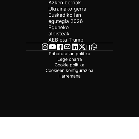
Azken berriak
Ukrainako gerra
Euskadiko lan
egutegia 2026
Eguneko
albisteak
AEB eta Trump
Pribatutasun politika
Lege oharra
Cookie politika
Cookieen konfigurazioa
Harremana