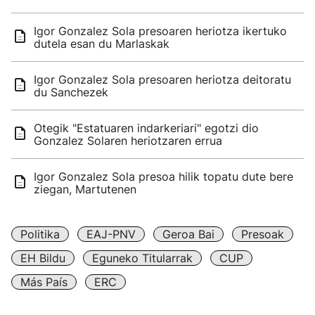
Igor Gonzalez Sola presoaren heriotza ikertuko
dutela esan du Marlaskak
Igor Gonzalez Sola presoaren heriotza deitoratu
du Sanchezek
Otegik "Estatuaren indarkeriari" egotzi dio
Gonzalez Solaren heriotzaren errua
Igor Gonzalez Sola presoa hilik topatu dute bere
ziegan, Martutenen
Politika
EAJ-PNV
Geroa Bai
Presoak
EH Bildu
Eguneko Titularrak
CUP
Más País
ERC