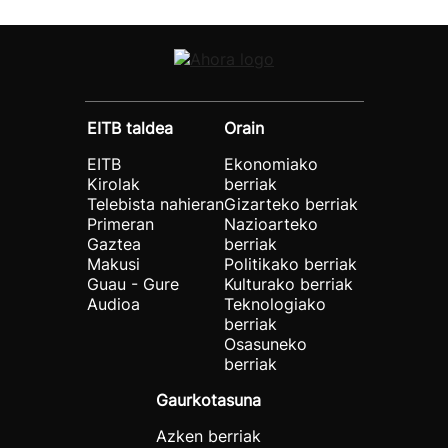
EITB taldea
Orain
EITB
Ekonomiako
Kirolak
berriak
Telebista nahieran
Gizarteko berriak
Primeran
Nazioarteko
Gaztea
berriak
Makusi
Politikako berriak
Guau - Gure
Kulturako berriak
Audioa
Teknologiako
berriak
Osasuneko
berriak
Gaurkotasuna
Azken berriak