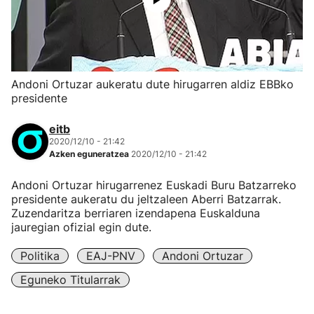
Andoni Ortuzar aukeratu dute hirugarren aldiz EBBko
presidente
eitb
2020/12/10 - 21:42
Azken eguneratzea
2020/12/10 - 21:42
Andoni Ortuzar hirugarrenez Euskadi Buru Batzarreko
presidente aukeratu du jeltzaleen Aberri Batzarrak.
Zuzendaritza berriaren izendapena Euskalduna
jauregian ofizial egin dute.
Politika
EAJ-PNV
Andoni Ortuzar
Eguneko Titularrak