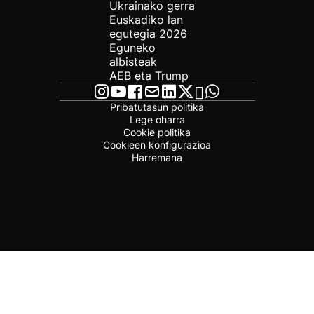
Ukrainako gerra
Euskadiko lan
egutegia 2026
Eguneko
albisteak
AEB eta Trump
Pribatutasun politika
Lege oharra
Cookie politika
Cookieen konfigurazioa
Harremana