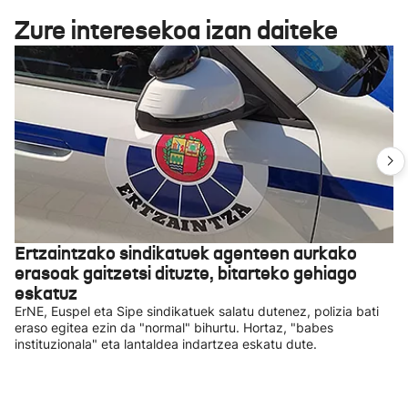
Zure interesekoa izan daiteke
Ertzaintzako sindikatuek agenteen aurkako
erasoak gaitzetsi dituzte, bitarteko gehiago
eskatuz
ErNE, Euspel eta Sipe sindikatuek salatu dutenez, polizia bati
eraso egitea ezin da "normal" bihurtu. Hortaz, "babes
instituzionala" eta lantaldea indartzea eskatu dute.