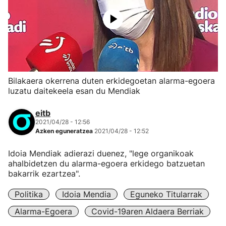
Bilakaera okerrena duten erkidegoetan alarma-egoera
luzatu daitekeela esan du Mendiak
eitb
2021/04/28 - 12:56
Azken eguneratzea
2021/04/28 - 12:52
Idoia Mendiak adierazi duenez, "lege organikoak
ahalbidetzen du alarma-egoera erkidego batzuetan
bakarrik ezartzea".
Politika
Idoia Mendia
Eguneko Titularrak
Alarma-Egoera
Covid-19aren Aldaera Berriak