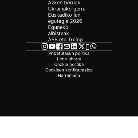
Azken berriak
Ukrainako gerra
Euskadiko lan
egutegia 2026
Eguneko
albisteak
AEB eta Trump
Pribatutasun politika
Lege oharra
Cookie politika
Cookieen konfigurazioa
Harremana