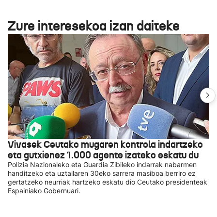
Zure interesekoa izan daiteke
Vivasek Ceutako mugaren kontrola indartzeko
eta gutxienez 1.000 agente izateko eskatu du
Polizia Nazionaleko eta Guardia Zibileko indarrak nabarmen
handitzeko eta uztailaren 30eko sarrera masiboa berriro ez
gertatzeko neurriak hartzeko eskatu dio Ceutako presidenteak
Espainiako Gobernuari.