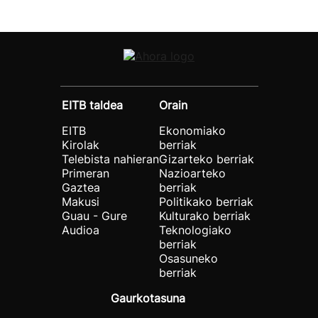
EITB taldea
Orain
EITB
Ekonomiako
Kirolak
berriak
Telebista nahieran
Gizarteko berriak
Primeran
Nazioarteko
Gaztea
berriak
Makusi
Politikako berriak
Guau - Gure
Kulturako berriak
Audioa
Teknologiako
berriak
Osasuneko
berriak
Gaurkotasuna