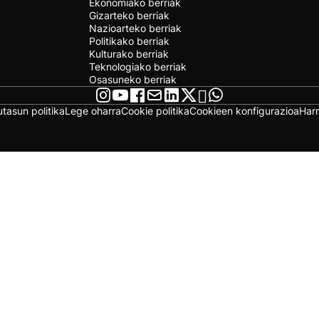
Ekonomiako berriak
Gizarteko berriak
Nazioarteko berriak
Politikako berriak
Kulturako berriak
Teknologiako berriak
Osasuneko berriak
utasun politika
Lege oharra
Cookie politika
Cookieen konfigurazioa
Har