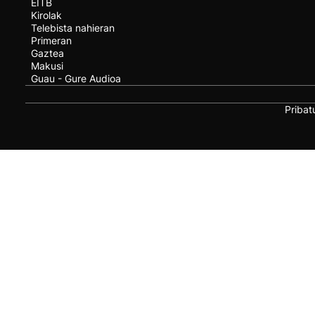
EITB
Kirolak
Telebista nahieran
Primeran
Gaztea
Makusi
Guau - Gure Audioa
Pribat