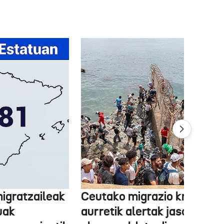
igratzaileak
Ceutako migrazio krisiaren
uak
aurretik alertak jaso zituen