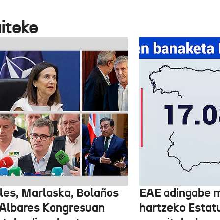
aiteke
les, Marlaska, Bolaños
EAE adingabe m
 Albares Kongresuan
hartzeko Estat