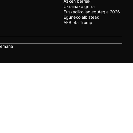
Azken berriak
Ukrainako gerra
Euskadiko lan egutegia 2026
Eguneko albisteak
AEB eta Trump
remana