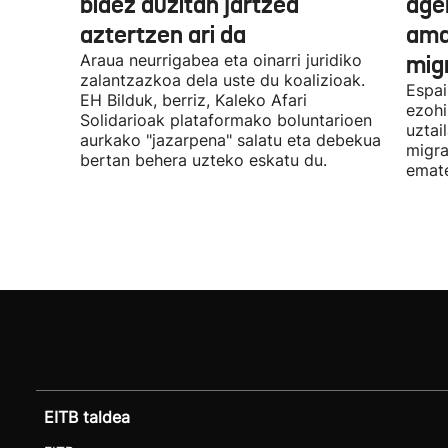
bidez auzitan jartzea
age
aztertzen ari da
ama
Araua neurrigabea eta oinarri juridiko
migr
zalantzazkoa dela uste du koalizioak.
Espai
EH Bilduk, berriz, Kaleko Afari
ezohi
Solidarioak plataformako boluntarioen
uztai
aurkako "jazarpena" salatu eta debekua
migra
bertan behera uzteko eskatu du.
emat
EITB taldea