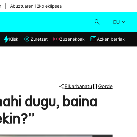
|
n
Abuztuaren 12ko eklipsea
EU
dia
Klisk
Zuretzat
Zuzenekoak
Azken berriak
Klisk
Zuzenekoak
Zuretzat
Elkarbanatu
Gorde
nahi dugu, baina
Azken berriak
kin?''