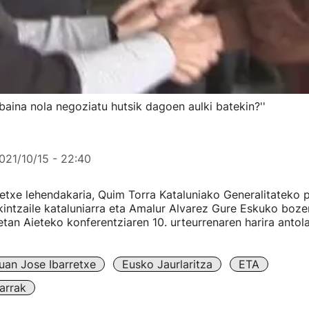
 baina nola negoziatu hutsik dagoen aulki batekin?''
021/10/15 - 22:40
etxe lehendakaria, Quim Torra Kataluniako Generalitateko p
kintzaile kataluniarra eta Amalur Alvarez Gure Eskuko boze
netan Aieteko konferentziaren 10. urteurrenaren harira antol
uan Jose Ibarretxe
Eusko Jaurlaritza
ETA
arrak