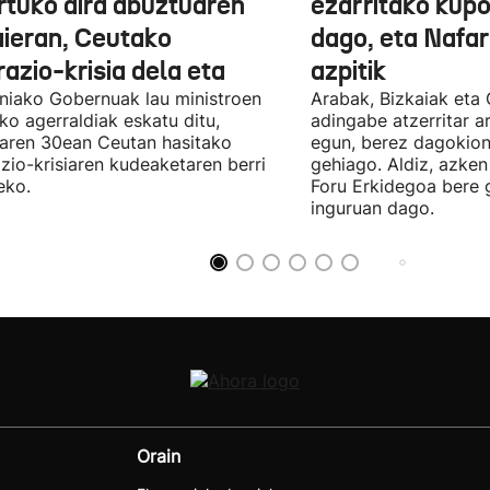
rtuko dira abuztuaren
ezarritako kupo
ieran, Ceutako
dago, eta Nafar
azio-krisia dela eta
azpitik
niako Gobernuak lau ministroen
Arabak, Bizkaiak eta
ko agerraldiak eskatu ditu,
adingabe atzerritar a
laren 30ean Ceutan hasitako
egun, berez dagokion
zio-krisiaren kudeaketaren berri
gehiago. Aldiz, azken
eko.
Foru Erkidegoa bere 
inguruan dago.
Orain