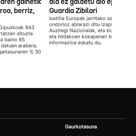
aren gainetik
ala ez galdetu dio epaileak
roa, berriz,
Guardia Zibilari
Iustitia Europak jarritako salaketaren
ondorioz abiarazi ditu izapideak
 Gipuzkoak 843
Auzitegi Nazionalak, eta bizi direnen
rtatzen dituzte
eta hildakoen kokapenari buruzko
a baino 65
informazioa eskatu du.
 datuen arabera,
gaitasunaren % 30
Gaurkotasuna