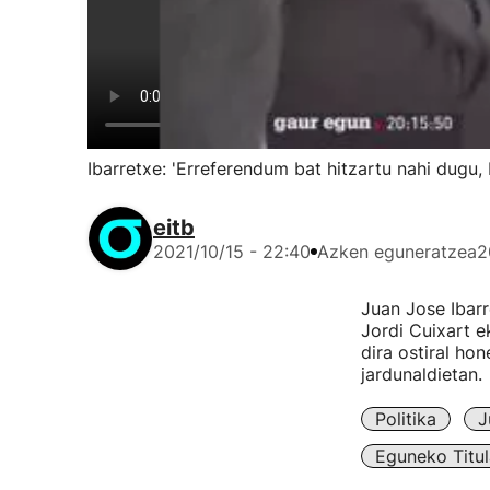
Ibarretxe: 'Erreferendum bat hitzartu nahi dugu,
eitb
2021/10/15 - 22:40
Azken eguneratzea
2
Juan Jose Ibarr
Jordi Cuixart e
dira ostiral ho
jardunaldietan.
Politika
J
Eguneko Titul