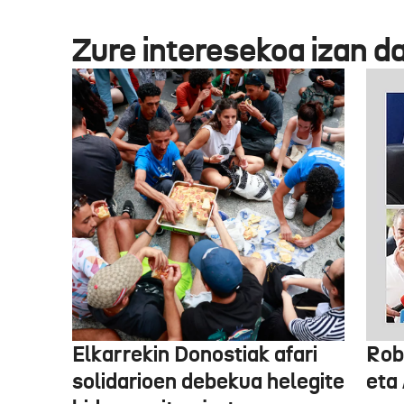
Zure interesekoa izan d
Elkarrekin Donostiak afari
Rob
solidarioen debekua helegite
eta