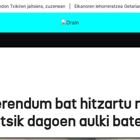
|
don Txikiren jaitsiera, zuzenean
Elkanoren lehorreratzea Getaria
tura
Ikusmiran
Egural
Osasuna
Teknologia
erendum bat hitzartu 
tsik dagoen aulki bate