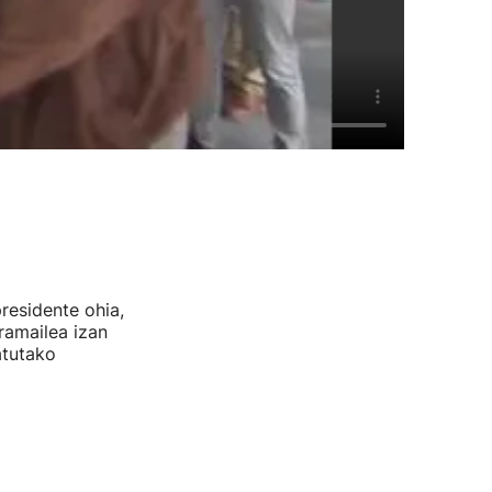
residente ohia,
ramailea izan
atutako