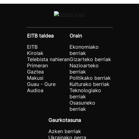
EITB taldea
Orain
EITB
Ekonomiako
Kirolak
berriak
Telebista nahieran
Gizarteko berriak
Primeran
Nazioarteko
Gaztea
berriak
Makusi
Politikako berriak
Guau - Gure
Kulturako berriak
Audioa
Teknologiako
berriak
Osasuneko
berriak
Gaurkotasuna
Azken berriak
Ukrainako gerra