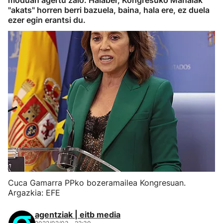
moduan agertu zaio. Halaber, Kongresuko Mahaiak
"akats" horren berri bazuela, baina, hala ere, ez duela
ezer egin erantsi du.
Cuca Gamarra PPko bozeramailea Kongresuan.
Argazkia: EFE
agentziak | eitb media