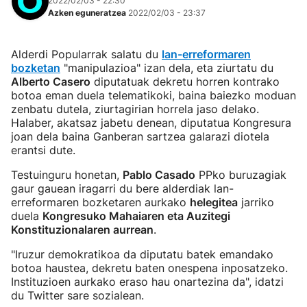
2022/02/03 - 22:30
Azken eguneratzea
2022/02/03 - 23:37
Alderdi Popularrak salatu du
lan-erreformaren
bozketan
"manipulazioa" izan dela, eta ziurtatu du
Alberto Casero
diputatuak dekretu horren kontrako
botoa eman duela telematikoki, baina baiezko moduan
zenbatu dutela, ziurtagirian horrela jaso delako.
Halaber, akatsaz jabetu denean, diputatua Kongresura
joan dela baina Ganberan sartzea galarazi diotela
erantsi dute.
Testuinguru honetan,
Pablo Casado
PPko buruzagiak
gaur gauean iragarri du bere alderdiak lan-
erreformaren bozketaren aurkako
helegitea
jarriko
duela
Kongresuko Mahaiaren eta Auzitegi
Konstituzionalaren aurrean
.
"Iruzur demokratikoa da diputatu batek emandako
botoa haustea, dekretu baten onespena inposatzeko.
Instituzioen aurkako eraso hau onartezina da", idatzi
du Twitter sare sozialean.