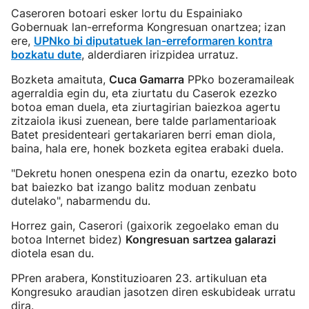
Caseroren botoari esker lortu du Espainiako
Gobernuak lan-erreforma Kongresuan onartzea; izan
ere,
UPNko bi diputatuek lan-erreformaren kontra
bozkatu dute
, alderdiaren irizpidea urratuz.
Bozketa amaituta,
Cuca Gamarra
PPko bozeramaileak
agerraldia egin du, eta ziurtatu du Caserok ezezko
botoa eman duela, eta ziurtagirian baiezkoa agertu
zitzaiola ikusi zuenean, bere talde parlamentarioak
Batet presidenteari gertakariaren berri eman diola,
baina, hala ere, honek bozketa egitea erabaki duela.
"Dekretu honen onespena ezin da onartu, ezezko boto
bat baiezko bat izango balitz moduan zenbatu
dutelako", nabarmendu du.
Horrez gain, Caserori (gaixorik zegoelako eman du
botoa Internet bidez)
Kongresuan sartzea galarazi
diotela esan du.
PPren arabera, Konstituzioaren 23. artikuluan eta
Kongresuko araudian jasotzen diren eskubideak urratu
dira.