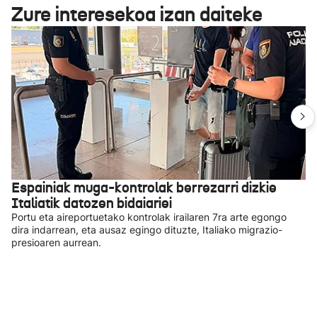
Zure interesekoa izan daiteke
Espainiak muga-kontrolak berrezarri dizkie
Italiatik datozen bidaiariei
Portu eta aireportuetako kontrolak irailaren 7ra arte egongo
dira indarrean, eta ausaz egingo dituzte, Italiako migrazio-
presioaren aurrean.