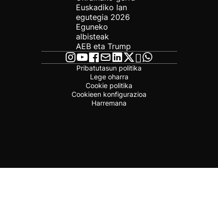
Euskadiko lan
egutegia 2026
Eguneko
albisteak
AEB eta Trump
Pribatutasun politika
Lege oharra
Cookie politika
Cookieen konfigurazioa
Harremana