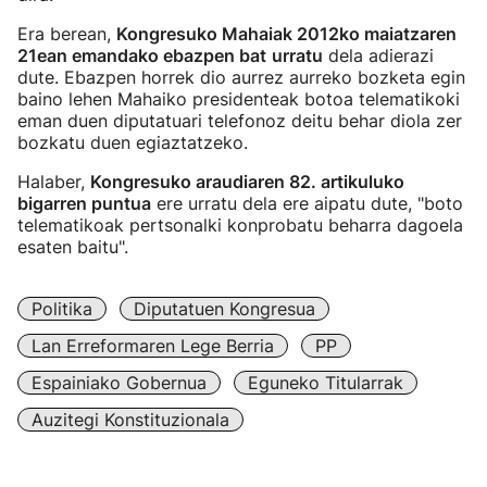
Era berean,
Kongresuko Mahaiak 2012ko maiatzaren
21ean emandako ebazpen bat
urratu
dela adierazi
dute. Ebazpen horrek dio aurrez aurreko bozketa egin
baino lehen Mahaiko presidenteak botoa telematikoki
eman duen diputatuari telefonoz deitu behar diola zer
bozkatu duen egiaztatzeko.
Halaber,
Kongresuko araudiaren 82. artikuluko
bigarren puntua
ere urratu dela ere aipatu dute, "boto
telematikoak pertsonalki konprobatu beharra dagoela
esaten baitu".
Politika
Diputatuen Kongresua
Lan Erreformaren Lege Berria
PP
Espainiako Gobernua
Eguneko Titularrak
Auzitegi Konstituzionala