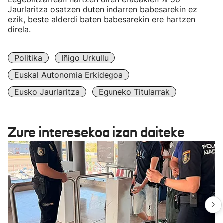
Jaurlaritza osatzen duten indarren babesarekin ez
ezik, beste alderdi baten babesarekin ere hartzen
direla.
Politika
Iñigo Urkullu
Euskal Autonomia Erkidegoa
Eusko Jaurlaritza
Eguneko Titularrak
Zure interesekoa izan daiteke