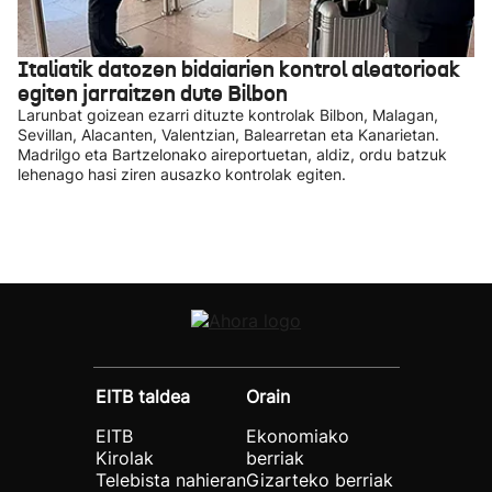
Italiatik datozen bidaiarien kontrol aleatorioak
egiten jarraitzen dute Bilbon
Larunbat goizean ezarri dituzte kontrolak Bilbon, Malagan,
Sevillan, Alacanten, Valentzian, Balearretan eta Kanarietan.
Madrilgo eta Bartzelonako aireportuetan, aldiz, ordu batzuk
lehenago hasi ziren ausazko kontrolak egiten.
EITB taldea
Orain
EITB
Ekonomiako
Kirolak
berriak
Telebista nahieran
Gizarteko berriak