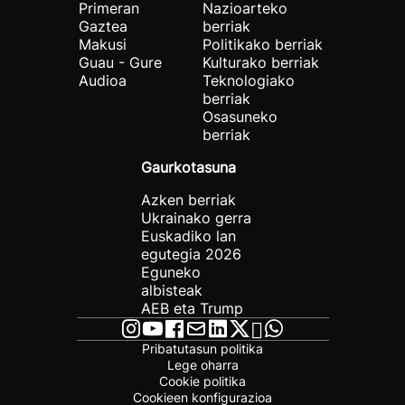
Primeran
Nazioarteko
Gaztea
berriak
Makusi
Politikako berriak
Guau - Gure
Kulturako berriak
Audioa
Teknologiako
berriak
Osasuneko
berriak
Gaurkotasuna
Azken berriak
Ukrainako gerra
Euskadiko lan
egutegia 2026
Eguneko
albisteak
AEB eta Trump
Pribatutasun politika
Lege oharra
Cookie politika
Cookieen konfigurazioa