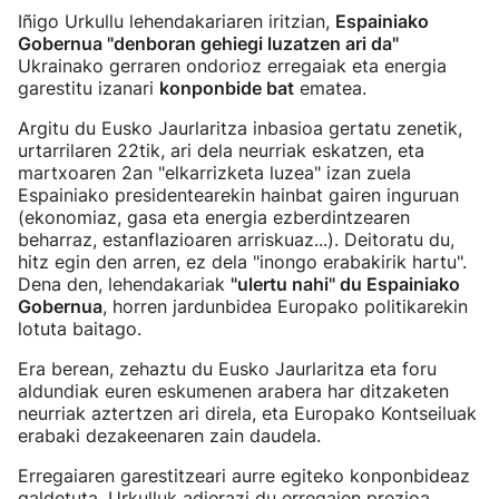
Iñigo Urkullu lehendakariaren iritzian,
Espainiako
Gobernua "denboran gehiegi luzatzen ari da"
Ukrainako gerraren ondorioz erregaiak eta energia
garestitu izanari
konponbide bat
ematea.
Argitu du Eusko Jaurlaritza inbasioa gertatu zenetik,
urtarrilaren 22tik, ari dela neurriak eskatzen, eta
martxoaren 2an "elkarrizketa luzea" izan zuela
Espainiako presidentearekin hainbat gairen inguruan
(ekonomiaz, gasa eta energia ezberdintzearen
beharraz, estanflazioaren arriskuaz...). Deitoratu du,
hitz egin den arren, ez dela "inongo erabakirik hartu".
Dena den, lehendakariak
"ulertu nahi" du Espainiako
Gobernua
, horren jardunbidea Europako politikarekin
lotuta baitago.
Era berean, zehaztu du Eusko Jaurlaritza eta foru
aldundiak euren eskumenen arabera har ditzaketen
neurriak aztertzen ari direla, eta Europako Kontseiluak
erabaki dezakeenaren zain daudela.
Erregaiaren garestitzeari aurre egiteko konponbideaz
galdetuta, Urkulluk adierazi du erregaien prezioa