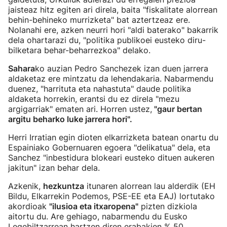
jaisteaz hitz egiten ari direla, baita "fiskalitate alorrean
behin-behineko murrizketa" bat aztertzeaz ere.
Nolanahi ere, azken neurri hori "aldi baterako" bakarrik
dela ohartarazi du, "politika publikoei eusteko diru-
bilketara behar-beharrezkoa" delako.
Sahara
ko auzian Pedro Sanchezek izan duen jarrera
aldaketaz ere mintzatu da lehendakaria. Nabarmendu
duenez, "harrituta eta nahastuta" daude politika
aldaketa horrekin, erantsi du ez direla "mezu
argigarriak" ematen ari. Horren ustez,
"gaur bertan
argitu beharko luke jarrera hori".
Herri Irratian egin dioten elkarrizketa batean onartu du
Espainiako Gobernuaren egoera "delikatua" dela, eta
Sanchez "inbestidura blokeari eusteko dituen aukeren
jakitun" izan behar dela.
Azkenik,
hezkuntza
itunaren alorrean lau alderdik (EH
Bildu, Elkarrekin Podemos, PSE-EE eta EAJ) lortutako
akordioak
"ilusioa eta itxaropena"
pizten dizkiola
aitortu du. Are gehiago, nabarmendu du Eusko
Legebiltzarrean hartzen diren erabakien % 50