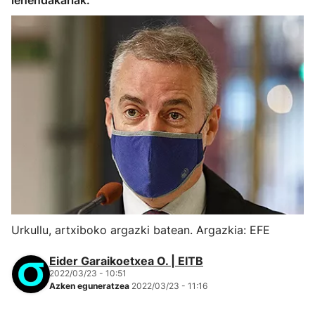
lehendakariak.
Urkullu, artxiboko argazki batean. Argazkia: EFE
Eider Garaikoetxea O. | EITB
2022/03/23 - 10:51
Azken eguneratzea
2022/03/23 - 11:16