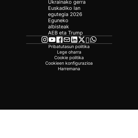
Ukrainako gerra
Euskadiko lan
egutegia 2026
Eguneko
albisteak
AEB eta Trump
Pribatutasun politika
Lege oharra
Cookie politika
Cookieen konfigurazioa
Harremana