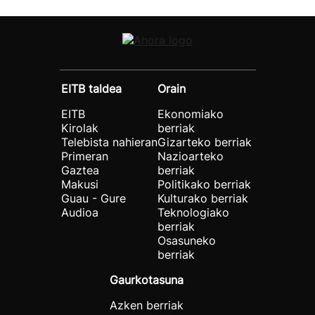
EITB taldea
Orain
EITB
Ekonomiako
Kirolak
berriak
Telebista nahieran
Gizarteko berriak
Primeran
Nazioarteko
Gaztea
berriak
Makusi
Politikako berriak
Guau - Gure
Kulturako berriak
Audioa
Teknologiako
berriak
Osasuneko
berriak
Gaurkotasuna
Azken berriak