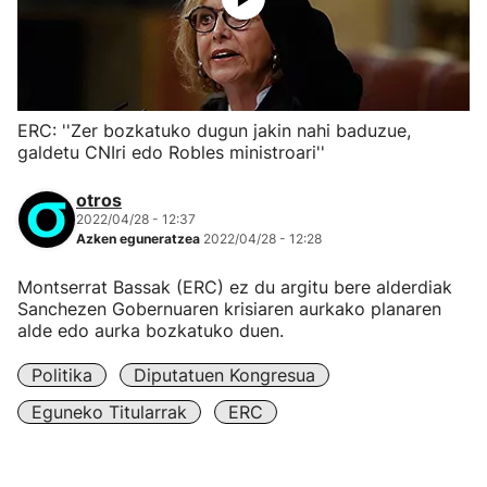
ERC: ''Zer bozkatuko dugun jakin nahi baduzue,
galdetu CNIri edo Robles ministroari''
otros
2022/04/28 - 12:37
Azken eguneratzea
2022/04/28 - 12:28
Montserrat Bassak (ERC) ez du argitu bere alderdiak
Sanchezen Gobernuaren krisiaren aurkako planaren
alde edo aurka bozkatuko duen.
Politika
Diputatuen Kongresua
Eguneko Titularrak
ERC