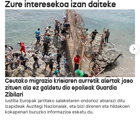
Zure interesekoa izan daiteke
Ceutako migrazio krisiaren aurretik alertak jaso
zituen ala ez galdetu dio epaileak Guardia
Zibilari
Iustitia Europak jarritako salaketaren ondorioz abiarazi ditu
izapideak Auzitegi Nazionalak, eta bizi direnen eta hildakoen
kokapenari buruzko informazioa eskatu du.