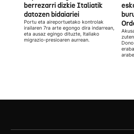
berrezarri dizkie Italiatik
esk
datozen bidaiariei
bur
Portu eta aireportuetako kontrolak
Ord
irailaren 7ra arte egongo dira indarrean,
Akusa
eta ausaz egingo dituzte, Italiako
zuten
migrazio-presioaren aurrean.
Donos
eraba
arabe