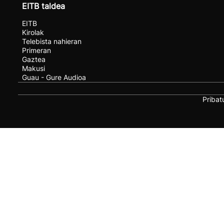
EITB taldea
EITB
Kirolak
Telebista nahieran
Primeran
Gaztea
Makusi
Guau - Gure Audioa
Pribat