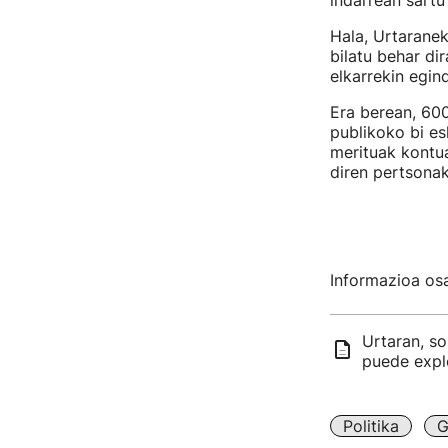
indarrean sartu
Hala, Urtarane
bilatu behar di
elkarrekin egin
Era berean, 600
publikoko bi es
merituak kontua
diren pertsonak 
Informazioa osa
Urtaran, so
puede expl
Politika
G