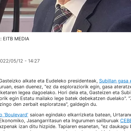
o: EITB MEDIA
022/05/12 - 14:27
Gasteizko alkate eta Eudeleko presidenteak,
Subillan gasa
ruan, esan duenez, "ez da esploraziorik egin, gasa ateratz
ketaren legea dagoelako. Hori dela eta, Gasteizen eta Subi
orik egin Estatu mailako lege batek debekatzen duelako". "
zingo den zerbait esploratzea", galdegin du.
o 'Boulevard'
saioan egindako elkarrizketa batean, Urtara
Ekonomiko, Jasangarritasun eta Ingurumen sailburuak
CEBE
zpenak izan ditu hizpide. Tapiaren esanetan, "ez daukagu b