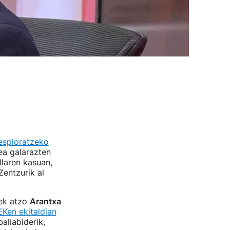
 esploratzeko
ea galarazten
llaren kasuan,
Zentzurik al
nek atzo
Arantxa
Ken ekitaldian
aliabiderik,