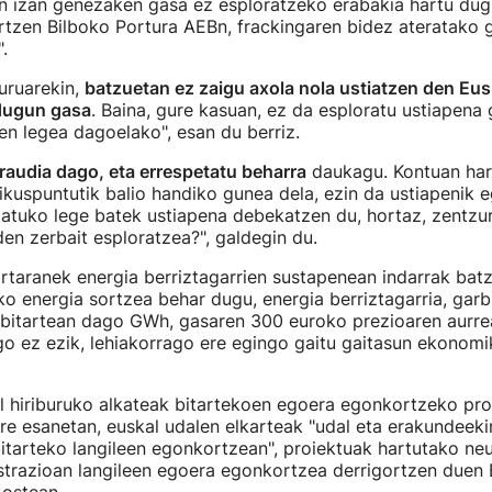
an izan genezaken gasa ez esploratzeko erabakia hartu dug
rtzen Bilboko Portura AEBn, frackingaren bidez ateratako
.
buruarekin,
batzuetan ez zaigu axola nola ustiatzen den Eu
dugun gasa
. Baina, gure kasuan, ez da esploratu ustiapena
en legea dagoelako", esan du berriz.
raudia dago, eta errespetatu beharra
daukagu. Kontuan har
ikuspuntutik balio handiko gunea dela, ezin da ustiapenik eg
atuko lege batek ustiapena debekatzen du, hortaz, zentzur
den zerbait esploratzea?", galdegin du.
Urtaranek energia berriztagarrien sustapenean indarrak bat
ko energia sortzea behar dugu, energia berriztagarria, garbi
 bitartean dago GWh, gasaren 300 euroko prezioaren aurre
go ez ezik, lehiakorrago ere egingo gaitu gaitasun ekonom
al hiriburuko alkateak bitartekoen egoera egonkortzeko pr
re esanetan, euskal udalen elkarteak "udal eta erakundeeki
itarteko langileen egonkortzean", proiektuak hartutako neu
strazioan langileen egoera egonkortzea derrigortzen duen 