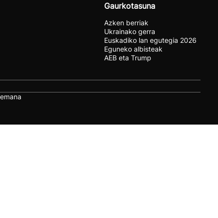
Gaurkotasuna
Azken berriak
Ukrainako gerra
Euskadiko lan egutegia 2026
Eguneko albisteak
AEB eta Trump
remana