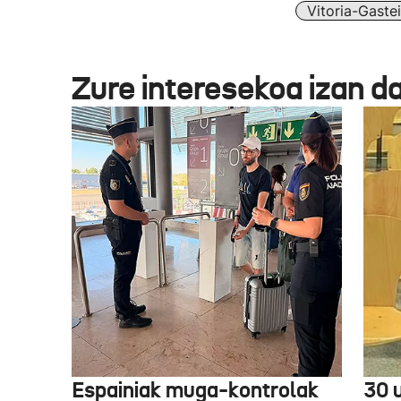
Vitoria-Gastei
Zure interesekoa izan d
Espainiak muga-kontrolak
30 