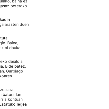
ulako, baina ez
 gasaz betetako
skadin
 galarazten duen
tuta
in. Baina,
ik al dauka
zeko deialdia
a. Bide batez,
an. Garbiago
ikoaren
ozesuaz
n batera lan
rria kontuan
Estatuko legea