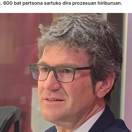
u. 600 bat pertsona sartuko dira prozesuan hiriburuan.