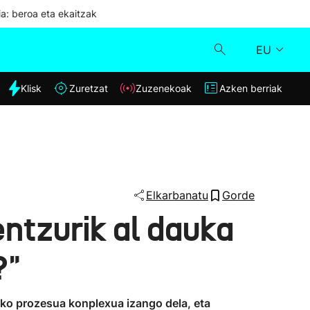
ia: beroa eta ekaitzak
EU
dia
Klisk
Zuretzat
Zuzenekoak
Azken berriak
Klisk
Zuzenekoak
Zuretzat
Elkarbanatu
Gorde
entzurik al dauka
Azken berriak
?"
eko prozesua konplexua izango dela, eta