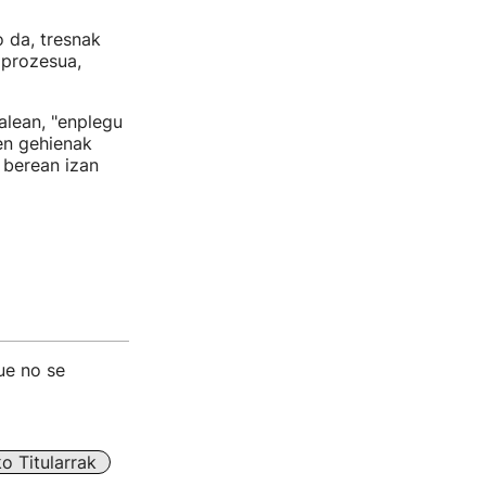
 da, tresnak
 prozesua,
alean, "enplegu
ien gehienak
 berean izan
ue no se
o Titularrak