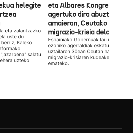
ekua helegite
eta Albares Kongresuan
artzea
agertuko dira abuztuaren
a
amaieran, Ceutako
la eta zalantzazko
migrazio-krisia dela eta
uela uste du
Espainiako Gobernuak lau ministroen
 berriz, Kaleko
ezohiko agerraldiak eskatu ditu,
taformako
uztailaren 30ean Ceutan hasitako
"jazarpena" salatu
migrazio-krisiaren kudeaketaren berri
behera uzteko
emateko.