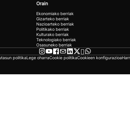
Orain
Ekonomiako berriak
Gizarteko berriak
Nazioarteko berriak
Politikako berriak
Kulturako berriak
Teknologiako berriak
Osasuneko berriak
utasun politika
Lege oharra
Cookie politika
Cookieen konfigurazioa
Har