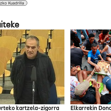
zko Kuadrilla
aiteke
urteko kartzela-zigorra
Elkarrekin Dono