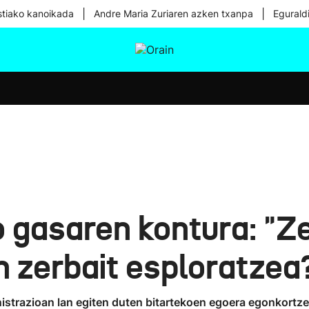
|
|
tiako kanoikada
Andre Maria Zuriaren azken txanpa
Egurald
tura
Ikusmiran
Egural
Osasuna
Teknologia
o gasaren kontura: "Z
n zerbait esploratzea
nistrazioan lan egiten duten bitartekoen egoera egonkortz