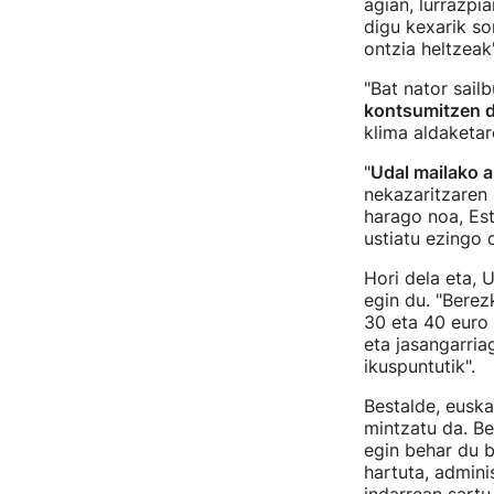
agian, lurrazpi
digu kexarik so
ontzia heltzeak"
"Bat nator sail
kontsumitzen 
klima aldaketar
"
Udal mailako a
nekazaritzaren 
harago noa, Est
ustiatu ezingo 
Hori dela eta, 
egin du. "Berez
30 eta 40 euro
eta jasangarria
ikuspuntutik".
Bestalde, eusk
mintzatu da. Be
egin behar du b
hartuta, admini