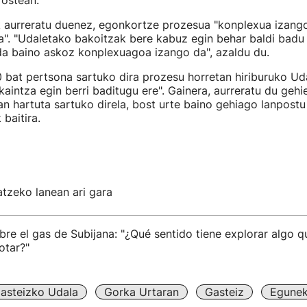
 ostean.
k aurreratu duenez, egonkortze prozesua "konplexua izango
ra". "Udaletako bakoitzak bere kabuz egin behar baldi badu
da baino askoz konplexuagoa izango da", azaldu du.
 bat pertsona sartuko dira prozesu horretan hiriburuko Ud
kaintza egin berri baditugu ere". Gainera, aurreratu du geh
n hartuta sartuko direla, bost urte baino gehiago lanpostu
baitira.
tzeko lanean ari gara
bre el gas de Subijana: "¿Qué sentido tiene explorar algo q
otar?"
asteizko Udala
Gorka Urtaran
Gasteiz
Egunek