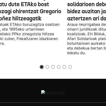
atu dute ETAko bost
solidarioen deb
uzagi ohirentzat Gregorio
bidez auzitan j
oñez hiltzeagatik
aztertzen ari d
tuek ETAko buruzagitza osatzen
Araua neurrigabea de
, eta 1995eko urtarrilean
oinarri juridikoak dit
tiako PPko zinegotzia hiltzea
koalizioak. EH Bilduk,
ki zuten, Fiskaltzaren idazkiaren
Afari Solidarioak pla
ra.
boluntarioen aurkako 
eta debekua bertan 
eskatu du.