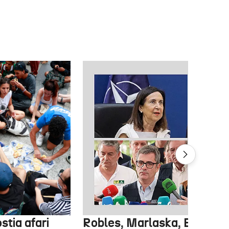
stia afari
Robles, Marlaska, Bolaños