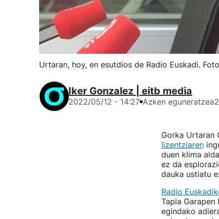
Urtaran, hoy, en esutdios de Radio Euskadi. Fot
Iker Gonzalez | eitb media
2022/05/12 - 14:27
Azken eguneratzea
2
Gorka Urtaran 
lizentziaren
ingu
duen klima alda
ez da esplorazi
dauka ustiatu e
Radio Euskadik
Tapia Garapen 
egindako adiera