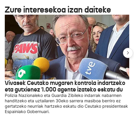
Zure interesekoa izan daiteke
Vivasek Ceutako mugaren kontrola indartzeko
eta gutxienez 1.000 agente izateko eskatu du
Polizia Nazionaleko eta Guardia Zibileko indarrak nabarmen
handitzeko eta uztailaren 30eko sarrera masiboa berriro ez
gertatzeko neurriak hartzeko eskatu dio Ceutako presidenteak
Espainiako Gobernuari.