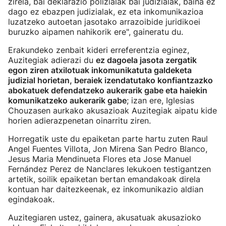
zirela, bai deklarazio polizialak bai judizialak, baina ez
dago ez ebazpen judizialak, ez eta inkomunikazioa
luzatzeko autoetan jasotako arrazoibide juridikoei
buruzko aipamen nahikorik ere", gaineratu du.
Erakundeko zenbait kideri erreferentzia eginez,
Auzitegiak adierazi du
ez dagoela jasota zergatik
egon ziren atxilotuak inkomunikatuta galdeketa
judizial horietan, beraiek izendatutako konfiantzazko
abokatuek defendatzeko aukerarik gabe eta haiekin
komunikatzeko aukerarik gabe
; izan ere, Iglesias
Chouzasen aurkako akusazioak Auzitegiak aipatu kide
horien adierazpenetan oinarritu ziren.
Horregatik uste du epaiketan parte hartu zuten Raul
Angel Fuentes Villota, Jon Mirena San Pedro Blanco,
Jesus Maria Mendinueta Flores eta Jose Manuel
Fernández Perez de Nanclares lekukoen testigantzen
artetik, soilik epaiketan bertan emandakoak direla
kontuan har daitezkeenak, ez inkomunikazio aldian
egindakoak.
Auzitegiaren ustez, gainera, akusatuak akusazioko