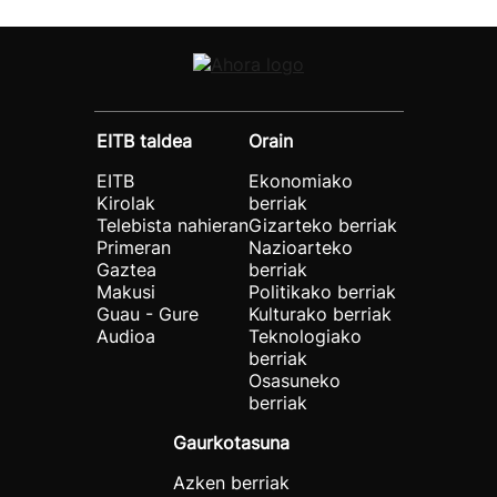
EITB taldea
Orain
EITB
Ekonomiako
Kirolak
berriak
Telebista nahieran
Gizarteko berriak
Primeran
Nazioarteko
Gaztea
berriak
Makusi
Politikako berriak
Guau - Gure
Kulturako berriak
Audioa
Teknologiako
berriak
Osasuneko
berriak
Gaurkotasuna
Azken berriak