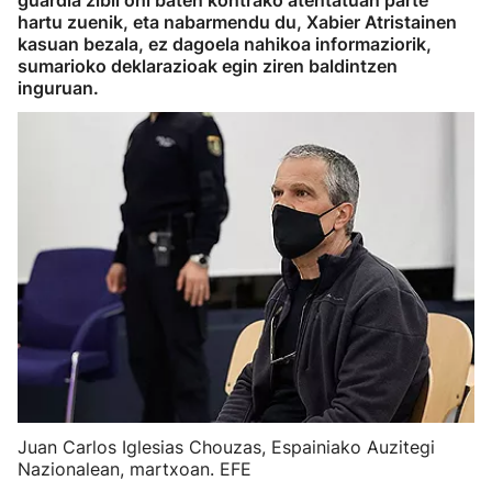
guardia zibil ohi baten kontrako atentatuan parte
hartu zuenik, eta nabarmendu du, Xabier Atristainen
kasuan bezala, ez dagoela nahikoa informaziorik,
sumarioko deklarazioak egin ziren baldintzen
inguruan.
Juan Carlos Iglesias Chouzas, Espainiako Auzitegi
Nazionalean, martxoan. EFE