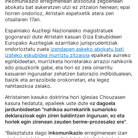
inkomunikazio erregimenean atxilotuta zegoenean
abokatu bat aukeratzen utzi ez zitzaion heinean; epai
horren ondorioz, Atristain espetxetik atera zen
otsailaren 17an.
Espainiako Auzitegi Nazionaleko magistratuek
gogorarazi dute Atristain kasuan Giza Eskubideen
Europako Auzitegiak ezarritako jurisprudentziak
ondorioztatu zuela
izendapen askeko abokatu bati
izateko eskubidea murriztu zitzaiola
epaiketa aurreko
eginbideetan, murrizketa horretarako arrazoi nahikorik
edo pisuzkorik gabe, eta hori ez zela oinarritu
kasuaren inguruabar zehatzen balorazio indibidualean,
baizik eta arrazoibide orokorretan, eta legez
nahitaezkoa zelako.
Atristainen kasuko doktrina hori Iglesias Chouzasen
kasura hedatuta, epaileek uste dute e
z dagoela
jardunbideetan "nahikoa aurrekaririk sumarioko
deklarazioak egin ziren baldintzen inguruan
,
ez eta
horiek egin zirenean zeuden berme-prozesalez ere"
.
"Baieztatuta dago
inkomunikazio
erregimenean izan