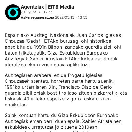
Agentziak | EITB Media
2022/05/13 - 12:55
Azken eguneratzea
2022/05/13 - 13:53
Espainiako Auzitegi Nazionalak Juan Carlos Iglesias
Chouzas 'Gadafi' ETAko buruzagi ohi historikoa
absolbitu du 1991n Bilbon izandako guardia zibil ohi
baten hilketagatik, Giza Eskubideen Europako
Auzitegiak Xabier Atristain ETAko kidea espetxetik
ateratzea ekarri zuen epaia aplikatuz.
Auzitegiaren arabera, ez da frogatu Iglesias
Chouzasek atentatu horretan parte hartu zuenik.
1991ko urtarrilaren 31n, Francisco Diaz de Cerio
guardia zibil ohiak bost tiro jaso zituen bizkarretik, eta
fiskalak 40 urteko espetxe-zigorra eskatu zuen
epaiketan.
Salak kontuan hartu du Giza Eskubideen Europako
Auzitegiak eman berri duen epaia, Xabier Atristainen
eskubideak urratutzat jo zituena 2010ean