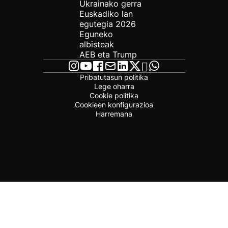
Ukrainako gerra
Euskadiko lan
egutegia 2026
Eguneko
albisteak
AEB eta Trump
Pribatutasun politika
Lege oharra
Cookie politika
Cookieen konfigurazioa
Harremana