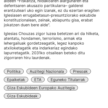
aldeen –Fiskaltza, hildakoaren alargunaren eta
defentsaren akusazio partikularra– galderei
erantzuteari uko egin izanak, ez du ezertan eragiten
Iglesiasen errugabetasun-presuntziorako eskubide
konstituzionalean, zeinak, abiapuntu gisa, erabat
jokatzen duen bere alde".
Iglesias Chouzas zigor luzea betetzen ari da hilketa,
atentatu, hondamen, terrorismo, armak eta
lehergailuak gordetzeagatik, legez kanpoko
atxiloketagatik eta indarkeriaz egindako
lapurretagatik. 2031ko otsailean beteko ditu
zigorraren hiru laurdenak.
Politika
Auzitegi Nazionala
Presoak
Epaiketak
ETA
Eguneko Titularrak
Giza Eskubideen Europako Auzitegia
Giza Eskubideak