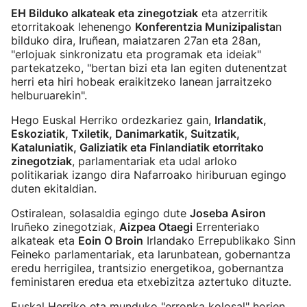
EH Bilduko alkateak eta zinegotziak
eta atzerritik
etorritakoak lehenengo
Konferentzia Munizipalista
n
bilduko dira, Iruñean, maiatzaren 27an eta 28an,
"erlojuak sinkronizatu eta programak eta ideiak"
partekatzeko, "bertan bizi eta lan egiten dutenentzat
herri eta hiri hobeak eraikitzeko lanean jarraitzeko
helburuarekin".
Hego Euskal Herriko ordezkariez gain,
Irlandatik,
Eskoziatik, Txiletik, Danimarkatik, Suitzatik,
Kataluniatik, Galiziatik eta Finlandiatik etorritako
zinegotziak
, parlamentariak eta udal arloko
politikariak izango dira Nafarroako hiriburuan egingo
duten ekitaldian.
Ostiralean, solasaldia egingo dute
Joseba Asiron
Iruñeko zinegotziak,
Aizpea Otaegi
Errenteriako
alkateak eta
Eoin O Broin
Irlandako Errepublikako Sinn
Feineko parlamentariak, eta larunbatean, gobernantza
eredu herrigilea, trantsizio energetikoa, gobernantza
feministaren eredua eta etxebizitza aztertuko dituzte.
Euskal Herriko eta munduko "erronka kolosal" horien