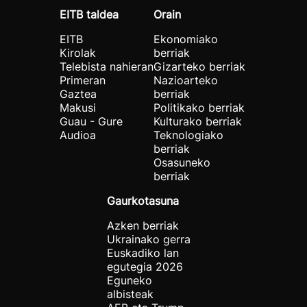
EITB taldea
Orain
EITB
Ekonomiako
Kirolak
berriak
Telebista nahieran
Gizarteko berriak
Primeran
Nazioarteko
Gaztea
berriak
Makusi
Politikako berriak
Guau - Gure
Kulturako berriak
Audioa
Teknologiako
berriak
Osasuneko
berriak
Gaurkotasuna
Azken berriak
Ukrainako gerra
Euskadiko lan
egutegia 2026
Eguneko
albisteak