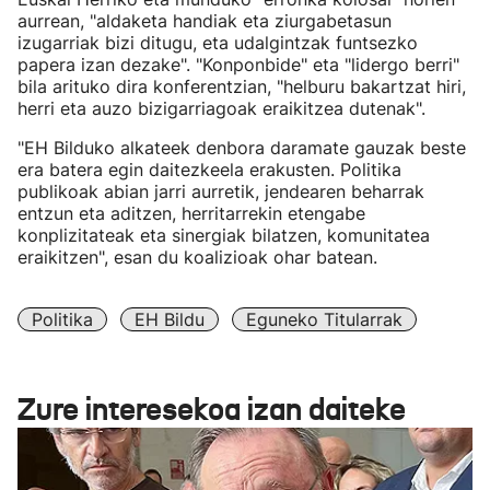
aurrean, "aldaketa handiak eta ziurgabetasun
izugarriak bizi ditugu, eta udalgintzak funtsezko
papera izan dezake". "Konponbide" eta "lidergo berri"
bila arituko dira konferentzian, "helburu bakartzat hiri,
herri eta auzo bizigarriagoak eraikitzea dutenak".
"EH Bilduko alkateek denbora daramate gauzak beste
era batera egin daitezkeela erakusten. Politika
publikoak abian jarri aurretik, jendearen beharrak
entzun eta aditzen, herritarrekin etengabe
konplizitateak eta sinergiak bilatzen, komunitatea
eraikitzen", esan du koalizioak ohar batean.
Politika
EH Bildu
Eguneko Titularrak
Zure interesekoa izan daiteke