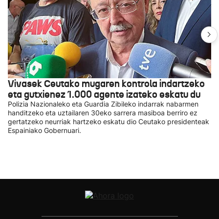
Vivasek Ceutako mugaren kontrola indartzeko
eta gutxienez 1.000 agente izateko eskatu du
Polizia Nazionaleko eta Guardia Zibileko indarrak nabarmen
handitzeko eta uztailaren 30eko sarrera masiboa berriro ez
gertatzeko neurriak hartzeko eskatu dio Ceutako presidenteak
Espainiako Gobernuari.