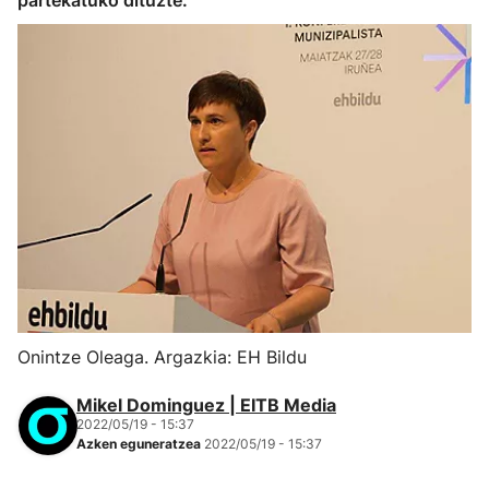
partekatuko dituzte.
Onintze Oleaga. Argazkia: EH Bildu
Mikel Dominguez | EITB Media
2022/05/19 - 15:37
Azken eguneratzea
2022/05/19 - 15:37