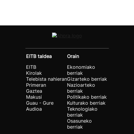
EITB taldea
Orain
EITB
Ekonomiako
Kirolak
berriak
Telebista nahieran
Gizarteko berriak
Primeran
Nazioarteko
Gaztea
berriak
Makusi
Politikako berriak
Guau - Gure
Kulturako berriak
Audioa
Teknologiako
berriak
Osasuneko
berriak