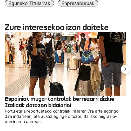
Eguneko Titularrak
Enpresaburuak
Zure interesekoa izan daiteke
Espainiak muga-kontrolak berrezarri dizkie
Italiatik datozen bidaiariei
Portu eta aireportuetako kontrolak irailaren 7ra arte egongo
dira indarrean, eta ausaz egingo dituzte, Italiako migrazio-
presioaren aurrean.