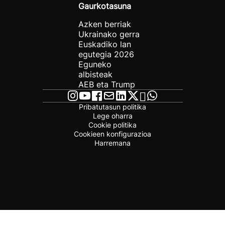
Gaurkotasuna
Azken berriak
Ukrainako gerra
Euskadiko lan
egutegia 2026
Eguneko
albisteak
AEB eta Trump
Pribatutasun politika
Lege oharra
Cookie politika
Cookieen konfigurazioa
Harremana