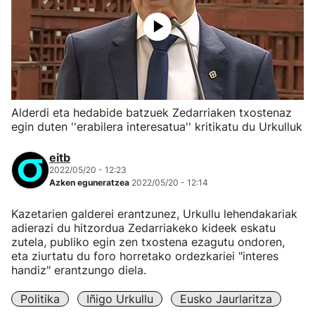
Alderdi eta hedabide batzuek Zedarriaken txostenaz
egin duten ''erabilera interesatua'' kritikatu du Urkulluk
eitb
2022/05/20 - 12:23
Azken eguneratzea
2022/05/20 - 12:14
Kazetarien galderei erantzunez, Urkullu lehendakariak
adierazi du hitzordua Zedarriakeko kideek eskatu
zutela, publiko egin zen txostena ezagutu ondoren,
eta ziurtatu du foro horretako ordezkariei "interes
handiz" erantzungo diela.
Politika
Iñigo Urkullu
Eusko Jaurlaritza