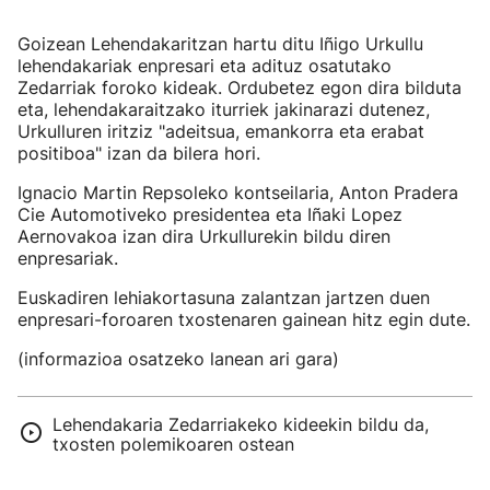
Goizean Lehendakaritzan hartu ditu Iñigo Urkullu
lehendakariak enpresari eta adituz osatutako
Zedarriak foroko kideak. Ordubetez egon dira bilduta
eta, lehendakaraitzako iturriek jakinarazi dutenez,
Urkulluren iritziz "adeitsua, emankorra eta erabat
positiboa" izan da bilera hori.
Ignacio Martin Repsoleko kontseilaria, Anton Pradera
Cie Automotiveko presidentea eta Iñaki Lopez
Aernovakoa izan dira Urkullurekin bildu diren
enpresariak.
Euskadiren lehiakortasuna zalantzan jartzen duen
enpresari-foroaren txostenaren gainean hitz egin dute.
(informazioa osatzeko lanean ari gara)
Lehendakaria Zedarriakeko kideekin bildu da,
txosten polemikoaren ostean