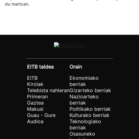
du martxan.
EITB taldea
Orain
EITB
Ekonomiako
Kirolak
berriak
Telebista nahieran
Gizarteko berriak
Primeran
Nazioarteko
Gaztea
berriak
Makusi
Politikako berriak
Guau - Gure
Kulturako berriak
Audioa
Teknologiako
berriak
Osasuneko