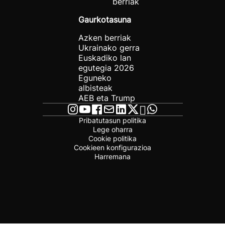
berriak
Gaurkotasuna
Azken berriak
Ukrainako gerra
Euskadiko lan
egutegia 2026
Eguneko
albisteak
AEB eta Trump
Pribatutasun politika
Lege oharra
Cookie politika
Cookieen konfigurazioa
Harremana