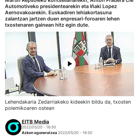
Martin Repsoleko kontseilariarekin, Anton Pradera Cie
Automotiveko presidentearekin eta Iñaki Lopez
Aernovakoarekin. Euskadiren lehiakortasuna
zalantzan jartzen duen enpresari-foroaren lehen
txostenaren gainean hitz egin dute.
Lehendakaria Zedarriakeko kideekin bildu da, txosten
polemikoaren ostean
EITB Media
2022/05/20 - 16:30
Azken eguneratzea
2022/05/20 - 16:30