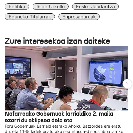
Politika
Iñigo Urkullu
Eusko Jaurlaritza
Eguneko Titularrak
Enpresaburuak
Zure interesekoa izan daiteke
Nafarroako Gobernuak larrialdiko 2. maila
ezarri du eklipsea dela eta
Foru Gobernuak Larrialdietarako Aholku Batzordea ere eratu
du, eta 1.165 kidek osatutako segurtasun-dispositiboa jarriko