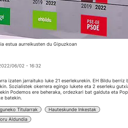
ia estua aurreikusten du Gipuzkoan
2022/06/02 - 16:32
ra izaten jarraituko luke 21 eserlekurekin. EH Bildu berriz 
kin. Sozialistek okerrera egingo lukete eta 2 eserleku gutx
rrekin Podemos ere beheraka, ordezkari bat galduta eta Pop
ke batekin.
guneko Titularrak
Hauteskunde Inkestak
oru Aldundia