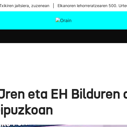
|
xikiren jaitsiera, zuzenean
Elkanoren lehorreratzearen 500. Urte
tura
Ikusmiran
Egural
Osasuna
Teknologia
ren eta EH Bilduren a
Gipuzkoan