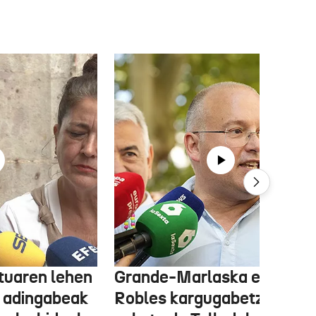
tuaren lehen
Grande-Marlaska eta
 adingabeak
Robles kargugabetzea