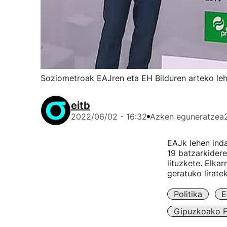
Soziometroak EAJren eta EH Bilduren arteko leh
eitb
2022/06/02 - 16:32
Azken eguneratzea
EAJk lehen indar
19 batzarkidere
lituzkete. Elka
geratuko lirate
Politika
E
Gipuzkoako F