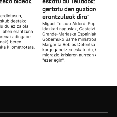
tzeko bideak
eskatu du Telladok: "Ceuta
gertatu den guztiaren
erdintasun,
erantzuleak dira"
 Eskubideetako
Miguel Tellado Alderdi Popularraren
u du ez zaiola
idazkari nagusiak, Gasteiztik, Fernan
n lehen erantzuna
Grande-Marlaska Espainiako
arena) adingabe
Gobernuko Barne ministroa eta
nak) beren
Margarita Robles Defentsa ministroa
laka kilometrotara,
kargugabetzea eskatu du, Ceutako
migrazio krisiaren aurrean ez dutelak
"ezer egin".