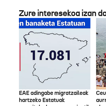
Zure interesekoa izan d
EAE adingabe migratzaileak
Ceu
hartzeko Estatuak
aurr