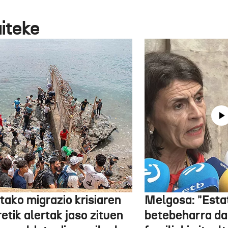
aiteke
tako migrazio krisiaren
Melgosa: "Esta
etik alertak jaso zituen
betebeharra da