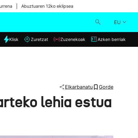
|
urrena
Abuztuaren 12ko eklipsea
EU
dia
Klisk
Zuretzat
Zuzenekoak
Azken berriak
Klisk
Zuzenekoak
Zuretzat
Elkarbanatu
Gorde
rteko lehia estua
Azken berriak