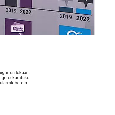
bigarren lekuan,
iago eskuratuko
ularrak berdin