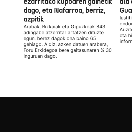
ezarritako kupoaren gainetik
ala 
dago, eta Nafarroa, berriz,
Guar
azpitik
Iusti
ondor
Arabak, Bizkaiak eta Gipuzkoak 843
Auzit
adingabe atzerritar artatzen dituzte
eta h
egun, berez dagokiona baino 65
infor
gehiago. Aldiz, azken datuen arabera,
Foru Erkidegoa bere gaitasunaren % 30
inguruan dago.