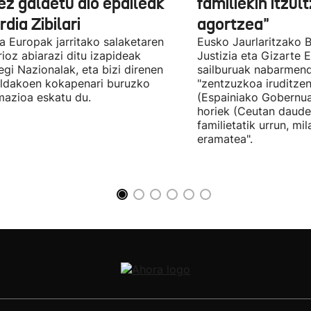
ez galdetu dio epaileak
familiekin itzul
dia Zibilari
agortzea"
tia Europak jarritako salaketaren
Eusko Jaurlaritzako B
ioz abiarazi ditu izapideak
Justizia eta Gizarte
egi Nazionalak, eta bizi direnen
sailburuak nabarmend
ildakoen kokapenari buruzko
"zentzuzkoa iruditze
mazioa eskatu du.
(Espainiako Gobernu
horiek (Ceutan daude
familietatik urrun, mi
eramatea".