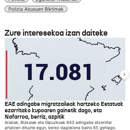
Polizia Abusuen Biktimak
Zure interesekoa izan daiteke
EAE adingabe migratzaileak hartzeko Estatuak
ezarritako kupoaren gainetik dago, eta
Nafarroa, berriz, azpitik
Arabak, Bizkaiak eta Gipuzkoak 843 adingabe atzerritar
artatzen dituzte egun, berez dagokiona baino 65 gehiago.