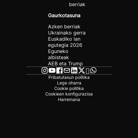
berriak
Gaurkotasuna
Azken berriak
Ukrainako gerra
Euskadiko lan
egutegia 2026
Eguneko
albisteak
AEB eta Trump
Pribatutasun politika
Lege oharra
Cookie politika
Cookieen konfigurazioa
Harremana