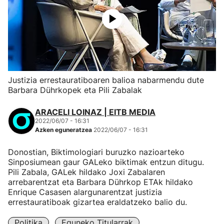
Justizia errestauratiboaren balioa nabarmendu dute
Barbara Dührkopek eta Pili Zabalak
ARACELI LOINAZ | EITB MEDIA
2022/06/07 - 16:31
Azken eguneratzea
2022/06/07 - 16:31
Donostian, Biktimologiari buruzko nazioarteko
Sinposiumean gaur GALeko biktimak entzun ditugu.
Pili Zabala, GALek hildako Joxi Zabalaren
arrebarentzat eta Barbara Dührkop ETAk hildako
Enrique Casasen alargunarentzat justizia
errestauratiboak gizartea eraldatzeko balio du.
Politika
Eguneko Titularrak