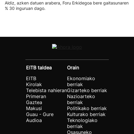
Aldiz, azken datuen arabera, Foru Erkidegoa bere gaitasunaren
% 30 inguruan dago.
EITB taldea
Orain
EITB
Ekonomiako
Kirolak
berriak
Telebista nahieran
Gizarteko berriak
Primeran
Nazioarteko
Gaztea
berriak
Makusi
Politikako berriak
Guau - Gure
Kulturako berriak
Audioa
Teknologiako
berriak
Osasuneko