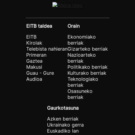
EITB taldea
Orain
EITB
Ekonomiako
Kirolak
berriak
Telebista nahieran
Gizarteko berriak
Primeran
Nazioarteko
Gaztea
berriak
Makusi
Politikako berriak
Guau - Gure
Kulturako berriak
Audioa
Teknologiako
berriak
Osasuneko
berriak
Gaurkotasuna
Azken berriak
Ukrainako gerra
Euskadiko lan