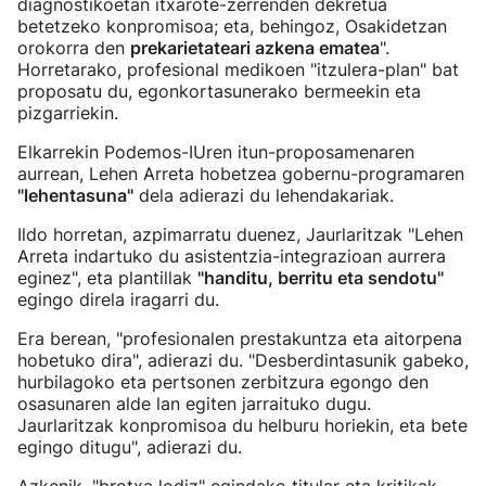
diagnostikoetan itxarote-zerrenden dekretua
betetzeko konpromisoa; eta, behingoz, Osakidetzan
orokorra den
prekarietateari azkena ematea
".
Horretarako, profesional medikoen "itzulera-plan" bat
proposatu du, egonkortasunerako bermeekin eta
pizgarriekin.
Elkarrekin Podemos-IUren itun-proposamenaren
aurrean, Lehen Arreta hobetzea gobernu-programaren
"lehentasuna"
dela adierazi du lehendakariak.
Ildo horretan, azpimarratu duenez, Jaurlaritzak "Lehen
Arreta indartuko du asistentzia-integrazioan aurrera
eginez", eta plantillak
"handitu, berritu eta sendotu"
egingo direla iragarri du.
Era berean, "profesionalen prestakuntza eta aitorpena
hobetuko dira", adierazi du. "Desberdintasunik gabeko,
hurbilagoko eta pertsonen zerbitzura egongo den
osasunaren alde lan egiten jarraituko dugu.
Jaurlaritzak konpromisoa du helburu horiekin, eta bete
egingo ditugu", adierazi du.