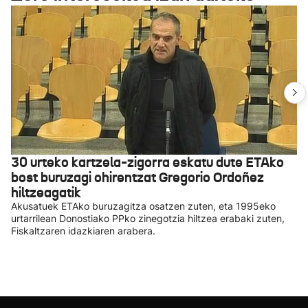
30 urteko kartzela-zigorra eskatu dute ETAko
bost buruzagi ohirentzat Gregorio Ordoñez
hiltzeagatik
Akusatuek ETAko buruzagitza osatzen zuten, eta 1995eko
urtarrilean Donostiako PPko zinegotzia hiltzea erabaki zuten,
Fiskaltzaren idazkiaren arabera.