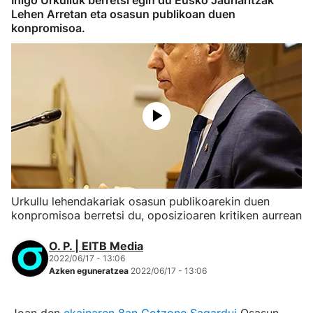
Iñigo Urkulluk berretsi egin du Eusko Jaurlaritzak
Lehen Arretan eta osasun publikoan duen
konpromisoa.
Urkullu lehendakariak osasun publikoarekin duen
konpromisoa berretsi du, oposizioaren kritiken aurrean
O. P. | EITB Media
2022/06/17 - 13:06
Azken eguneratzea
2022/06/17 - 13:06