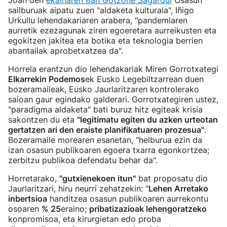
Joan den
ekainaren 8an Gotzone Sagardui
Osasun
sailburuak aipatu zuen "aldaketa kulturala", Iñigo
Urkullu lehendakariaren arabera, "pandemiaren
aurretik ezezagunak ziren egoeretara aurreikusten eta
egokitzen jakitea eta botika eta teknologia berrien
abantailak aprobetxatzea da".
Horrela erantzun dio lehendakariak Miren Gorrotxategi
Elkarrekin Podemos
ek Eusko Legebiltzarrean duen
bozeramaileak, Eusko Jaurlaritzaren kontrolerako
saioan gaur egindako galderari. Gorrotxategiren ustez,
"paradigma aldaketa" bati buruz hitz egiteak krisia
sakontzen du eta
"legitimatu egiten du azken urteotan
gertatzen ari den eraiste planifikatuaren prozesua"
.
Bozeramaile morearen esanetan, "helburua ezin da
izan osasun publikoaren egoera txarra egonkortzea;
zerbitzu publikoa defendatu behar da".
Horretarako,
"gutxienekoen itun"
bat proposatu dio
Jaurlaritzari, hiru neurri zehatzekin: "
Lehen Arretako
inbertsioa
handitzea osasun publikoaren aurrekontu
osoaren
% 25
eraino;
pribatizazioak lehengoratzeko
konpromisoa, eta kirurgietan edo proba