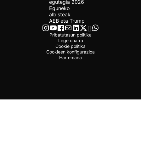
egutegia 2026
Eguneko
albisteak
AEB eta Trump
Pribatutasun politika
Lege oharra
Cookie politika
Cookieen konfigurazioa
Harremana