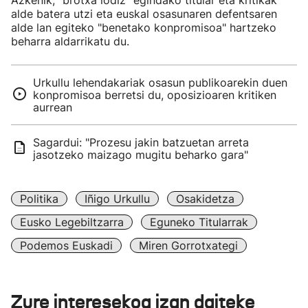
Azkenik, "brotxa lodiz" egindako titular eta kritikak
alde batera utzi eta euskal osasunaren defentsaren
alde lan egiteko "benetako konpromisoa" hartzeko
beharra aldarrikatu du.
Urkullu lehendakariak osasun publikoarekin duen
konpromisoa berretsi du, oposizioaren kritiken
aurrean
Sagardui: "Prozesu jakin batzuetan arreta
jasotzeko maizago mugitu beharko gara"
Politika
Iñigo Urkullu
Osakidetza
Eusko Legebiltzarra
Eguneko Titularrak
Podemos Euskadi
Miren Gorrotxategi
Zure interesekoa izan daiteke